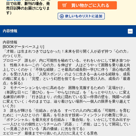
日で出荷、新刊の場合、発
売日以降のお届けになりま
す）
内容情報
内容情報
[BOOKデータベースより]
「才能」は生まれつきではなかった！未来を切り開く人が必ず持つ「心の力」
のつくり方。
プロローグ 誰もが、内に可能性を秘めている。それをいかにして解き放つか
１ 性格スキル―この「心の力」を伸ばす 人はどうやって困難を乗り越え向
上していくのか（「不快な経験」こそ最高の成長剤―学びに伴う「居心地の悪
さ」を受け入れる；「人間スポンジ」のように生きる―あらゆる経験を、成長
の糧に変える；「完璧」という幻想を捨てる―欠点を受け入れ、成長の「最適
点」を探る）
２ モチベーションをいかに高めるか 困難を克服するための「足場かけ」
（単調な日々に「遊び心」を―「やらなければ」を「もっとやりたい」に変え
る練習の科学；「行き詰まり」の先に隠れている宝―停滞の壁を、飛躍への扉
に変えていく；今のままでは、辿り着けない場所へ―個人の限界を乗り越えて
いく力）
３ 誰もが輝ける「仕組み」がある すべての人の内に眠る「可能性」を育む
ために（一人ひとりの「最高」を引き出す技術―フィンランドの教育に学ぶ、
「ポテンシャル」を最大化する仕組み；「集合知」を、いかにして生み出すか
―一人ひとりの個性というチームの「武器」；「才能」はこうして開花してい
く―見過ごされている「真の価値」に光を当てる）
エピローグ 最後までやり抜いた人だけに見えてくる景色