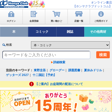
オンライン書店
【ホンヤクラブドットコム】
ログイン
会員登録
買い物かご
店舗一覧
ご利用ガイド
本
コミック
雑誌
その他商材
検索
詳細検索
注目のキーワード：
東野圭吾
｜
グローグー
｜
課題図書
｜
夏休みドリル
｜
ゲッターズ 2027
｜
十二国記【予約】
【ご案内】お盆期間の配送について