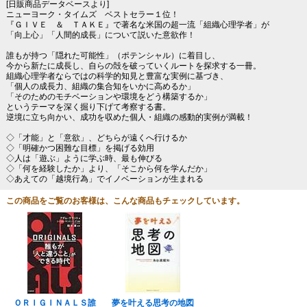
[日販商品データベースより]
ニューヨーク・タイムズ ベストセラー１位！
『ＧＩＶＥ ＆ ＴＡＫＥ』で著名な米国の超一流「組織心理学者」が
「向上心」「人間的成長」について説いた意欲作！
誰もが持つ「隠れた可能性」（ポテンシャル）に着目し、
今から新たに成長し、自らの殻を破っていくルートを探求する一冊。
組織心理学者ならではの科学的知見と豊富な実例に基づき、
「個人の成長力、組織の集合知をいかに高めるか」
「そのためのモチベーションや環境をどう構築するか」
というテーマを深く掘り下げて考察する書。
逆境に立ち向かい、成功を収めた個人・組織の感動的実例が満載！
◇「才能」と「意欲」、どちらが遠くへ行けるか
◇「明確かつ困難な目標」を掲げる効用
◇人は「遊ぶ」ように学ぶ時、最も伸びる
◇「何を経験したか」より、「そこから何を学んだか」
◇あえての「越境行為」でイノベーションが生まれる
この商品をご覧のお客様は、こんな商品もチェックしています。
ＯＲＩＧＩＮＡＬＳ誰
夢を叶える思考の地図