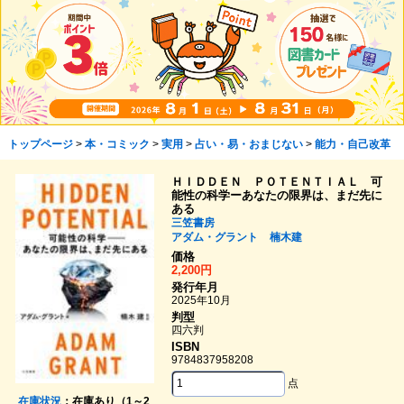
トップページ
>
本・コミック
>
実用
>
占い・易・おまじない
>
能力・自己改革
ＨＩＤＤＥＮ ＰＯＴＥＮＴＩＡＬ 可
能性の科学ーあなたの限界は、まだ先に
ある
三笠書房
アダム・グラント
楠木建
価格
2,200円
発行年月
2025年10月
判型
四六判
ISBN
9784837958208
点
在庫状況
：在庫あり（1～2