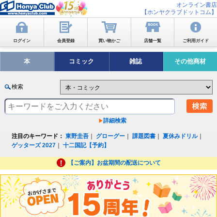
オンライン書店
【ホンヤクラブドットコム】
ログイン
会員登録
買い物かご
店舗一覧
ご利用ガイド
本
コミック
雑誌
その他商材
検索
詳細検索
注目のキーワード：
東野圭吾
｜
グローグー
｜
課題図書
｜
夏休みドリル
｜
ゲッターズ 2027
｜
十二国記【予約】
【ご案内】お盆期間の配送について