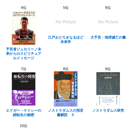
4位
5位
6位
江戸おどろきなるほど
大予言・地球滅亡の書
未来学
予言者ジュセリーノ未
来からのスピリチュア
ルメッセージ
7位
8位
9位
エドガー・ケイシーの
ノストラダムスの預言
ノストラダムス研究
続転生の秘密
書解読 ５
10位