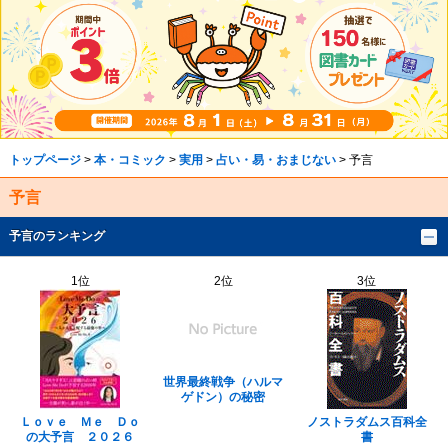
トップページ
>
本・コミック
>
実用
>
占い・易・おまじない
> 予言
予言
予言のランキング
1位
2位
3位
世界最終戦争（ハルマ
ゲドン）の秘密
Ｌｏｖｅ Ｍｅ Ｄｏ
ノストラダムス百科全
の大予言 ２０２６
書