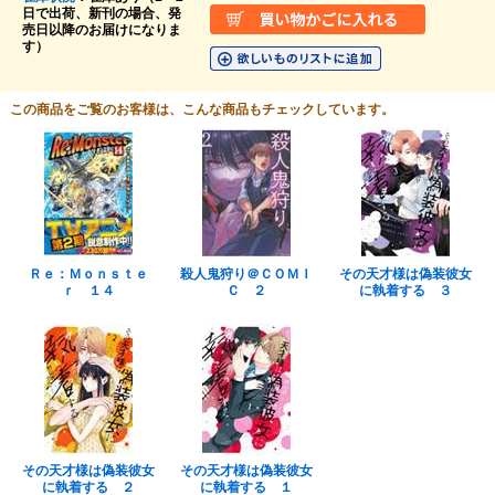
日で出荷、新刊の場合、発
売日以降のお届けになりま
す）
この商品をご覧のお客様は、こんな商品もチェックしています。
Ｒｅ：Ｍｏｎｓｔｅ
殺人鬼狩り＠ＣＯＭＩ
その天才様は偽装彼女
ｒ １４
Ｃ ２
に執着する ３
その天才様は偽装彼女
その天才様は偽装彼女
に執着する ２
に執着する １