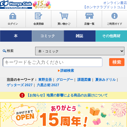
オンライン書店
【ホンヤクラブドットコム】
ログイン
会員登録
買い物かご
店舗一覧
ご利用ガイド
本
コミック
雑誌
その他商材
検索
詳細検索
注目のキーワード：
東野圭吾
｜
グローグー
｜
課題図書
｜
夏休みドリル
｜
ゲッターズ 2027
｜
六星占術 2027
【お知らせ】地震の影響による商品のお届けについて