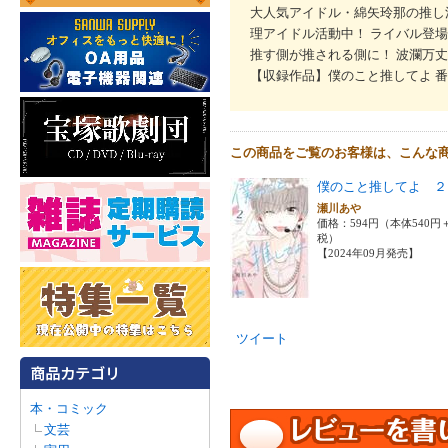
大人気アイドル・綿矢玲那の推し活
理アイドル活動中！ ライバル登場
推す側が推される側に！ 波瀾万丈
【収録作品】僕のこと推してよ 
この商品をご覧のお客様は、こんな
僕のこと推してよ ２
瀬川あや
価格：594円（本体540円
税）
【2024年09月発売】
ツイート
本・コミック
文芸