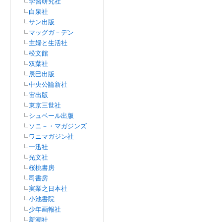
学習研究社
白泉社
サン出版
マッグガ－デン
主婦と生活社
松文館
双葉社
辰巳出版
中央公論新社
宙出版
東京三世社
シュベール出版
ソニ－・マガジンズ
ワニマガジン社
一迅社
光文社
桜桃書房
司書房
実業之日本社
小池書院
少年画報社
新潮社