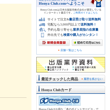
Honya Club.comへようこそ
Honya Club.comは日本出版販売株式会社が運営している
インターネット書店です。
ご利用ガイドはこちら
サイトで注文&
書店受け取り送料無料
宅配なら3,000円以上で
送料無料！
予約も取り寄せも
業界屈指の在庫量
外出先でも
検索や購入がカンタン！
店舗一覧はこちら
最近チェックした商品
履歴を残さない
Honya Clubカード
Honya Clubはお得な「本のポイントサービス」で