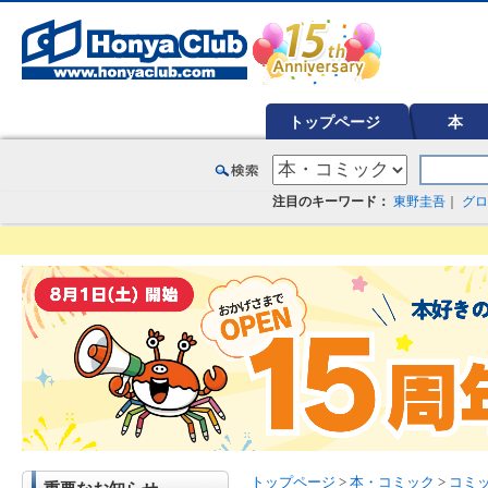
オンライン書店【ホンヤクラブ】はお好きな本屋での受け取りで送料無料！新刊予約・通販も。本（書籍）、雑誌、漫
トップページ
本
注目のキーワード：
東野圭吾
｜
グロ
トップページ
>
本・コミック
>
コミ