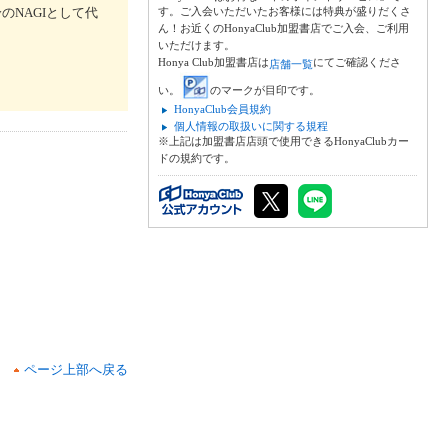
のNAGIとして代
す。ご入会いただいたお客様には特典が盛りだくさ
ん！お近くのHonyaClub加盟書店でご入会、ご利用
いただけます。
Honya Club加盟書店は
にてご確認くださ
店舗一覧
い。
のマークが目印です。
HonyaClub会員規約
個人情報の取扱いに関する規程
※上記は加盟書店店頭で使用できるHonyaClubカー
ドの規約です。
ページ上部へ戻る