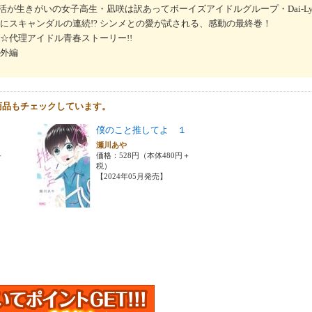
が生きがいの女子高生・凪咲は訳あってボーイズアイドルグループ・Dai-Ly
にスキャンダルの連続!? シンメとの愛が試される、感動の最終巻！
☆代理アイドル青春ストーリー!!
番外編
商品もチェックしています。
僕のこと推してよ １
瀬川あや
＋
価格：528円（本体480円＋
税）
【2024年05月発売】