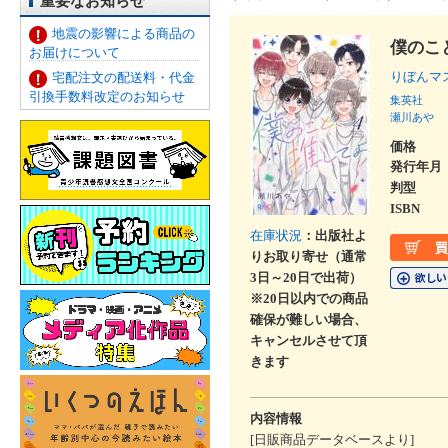
重要なお知らせ
地震の影響による商品の
僕のこ
お届けについて
りぼんマ
宅配注文の配送料・代金
引換手数料改定のお知らせ
集英社
瀬川あや
価格
発行年月
判型
ISBN
在庫状況
：出版社よ
りお取り寄せ（通常
3日～20日で出荷）
※20日以内での商品
確保が難しい場合、
キャンセルさせて頂
きます
内容情報
[日販商品データベースより]