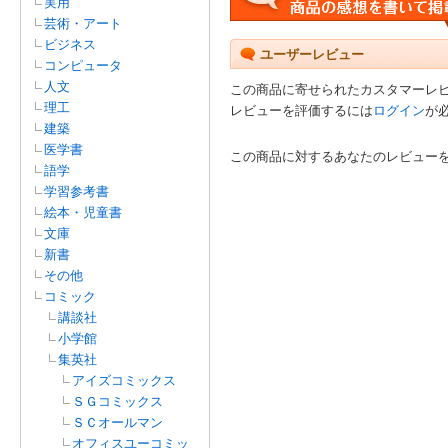
実用
芸術・アート
ビジネス
ユーザーレビュー
コンピュータ
人文
この商品に寄せられたカスタマーレ
理工
レビューを評価するには
ログイン
が
建築
医学書
この商品に対するあなたのレビュー
語学
学習参考書
絵本・児童書
文庫
新書
その他
コミック
講談社
小学館
集英社
アイズコミックス
ＳＧコミックス
ＳＣオールマン
オフィスユーコミッ