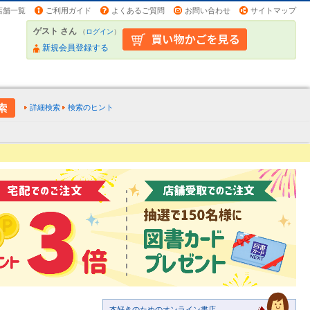
店舗一覧
ご利用ガイド
よくあるご質問
お問い合わせ
サイトマップ
ゲスト さん
（
ログイン
）
新規会員登録する
詳細検索
検索のヒント
本好きのためのオンライン書店