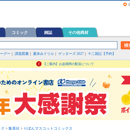
画（コミック）など在庫も充実
コミック
雑誌
その他商材
ーグー
｜
課題図書
｜
夏休みドリル
｜
ゲッターズ 2027
｜
十二国記【予約】
【ご案内】お盆期間の配送について
ック
>
集英社
>
りぼんマスコットコミックス