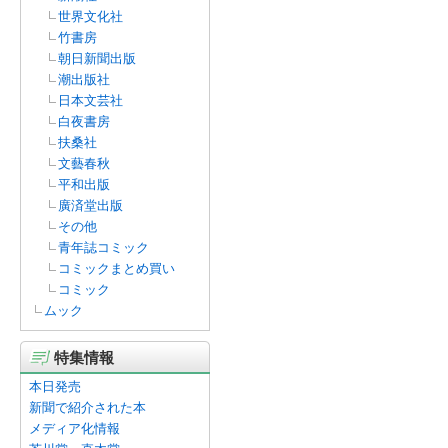
世界文化社
竹書房
朝日新聞出版
潮出版社
日本文芸社
白夜書房
扶桑社
文藝春秋
平和出版
廣済堂出版
その他
青年誌コミック
コミックまとめ買い
コミック
ムック
特集情報
本日発売
新聞で紹介された本
メディア化情報