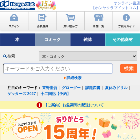
オンライン書店
【ホンヤクラブドットコム】
ログイン
会員登録
買い物かご
店舗一覧
ご利用ガイド
本
コミック
雑誌
その他商材
検索
詳細検索
注目のキーワード：
東野圭吾
｜
グローグー
｜
課題図書
｜
夏休みドリル
｜
ゲッターズ 2027
｜
十二国記【予約】
【ご案内】お盆期間の配送について