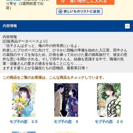
り寄せ（1週間程度で出
荷）
内容情報
内容情報
[日販商品データベースより]
「信子さんはずっと、俺の中の特等席にいるよ」
約束したプロポーズに向けて、ひそかに指輪の準備を始めた入江君。田中さん
の薬指のサイズを知るため、計画を練って出かけた夏の徳島旅行で、彼女の意
外な思いを聞かされる。そして田中さんも、結婚を意識する中で、職場の先
輩・須藤さんの驚きの過去を知ることになり……。
ますます盛り上がる脇役たちの恋物語、最新第22巻！
この商品をご覧のお客様は、こんな商品もチェックしています。
モブ子の恋 ２５
モブ子の恋 ５
モブ子の恋 ２０