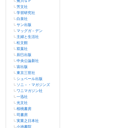
角川ＧＰ
芳文社
学習研究社
白泉社
サン出版
マッグガ－デン
主婦と生活社
松文館
双葉社
辰巳出版
中央公論新社
宙出版
東京三世社
シュベール出版
ソニ－・マガジンズ
ワニマガジン社
一迅社
光文社
桜桃書房
司書房
実業之日本社
小池書院