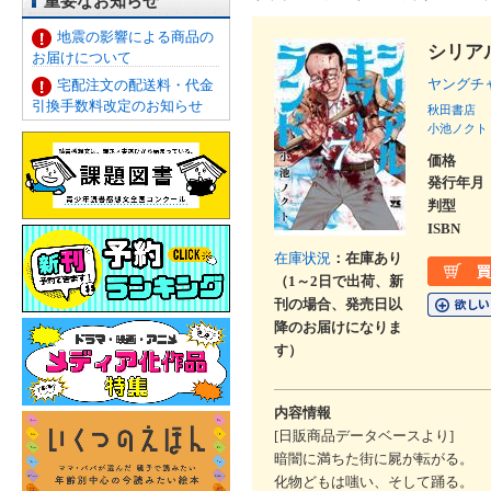
重要なお知らせ
地震の影響による商品の
シリア
お届けについて
ヤングチ
宅配注文の配送料・代金
引換手数料改定のお知らせ
秋田書店
小池ノクト
価格
発行年月
判型
ISBN
在庫状況
：在庫あり
（1～2日で出荷、新
刊の場合、発売日以
降のお届けになりま
す）
内容情報
[日販商品データベースより]
暗闇に満ちた街に屍が転がる。
化物どもは嗤い、そして踊る。