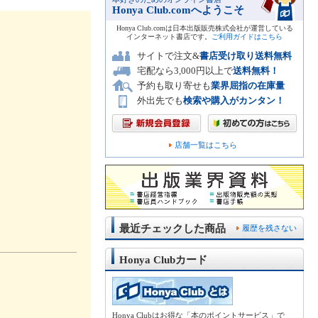
Honya Club.comへようこそ
Honya Club.comは日本出版販売株式会社が運営している
インターネット書店です。
ご利用ガイドはこちら
サイトで注文&
書店受け取り送料無料
宅配なら3,000円以上で
送料無料！
予約も取り寄せも
業界屈指の在庫量
外出先でも
検索や購入がカンタン！
店舗一覧はこちら
最近チェックした商品
履歴を残さない
Honya Clubカード
Honya Clubはお得な「本のポイントサービス」で