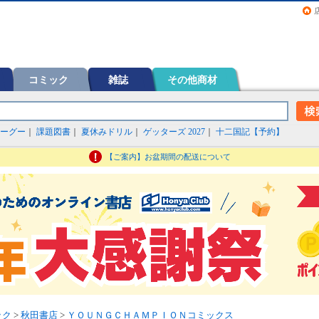
画（コミック）など在庫も充実
コミック
雑誌
その他商材
ーグー
｜
課題図書
｜
夏休みドリル
｜
ゲッターズ 2027
｜
十二国記【予約】
【ご案内】お盆期間の配送について
ック
>
秋田書店
>
ＹＯＵＮＧＣＨＡＭＰＩＯＮコミックス