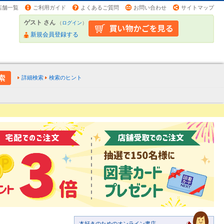
店舗一覧
ご利用ガイド
よくあるご質問
お問い合わせ
サイトマップ
ゲスト さん
（
ログイン
）
新規会員登録する
詳細検索
検索のヒント
本好きのためのオンライン書店