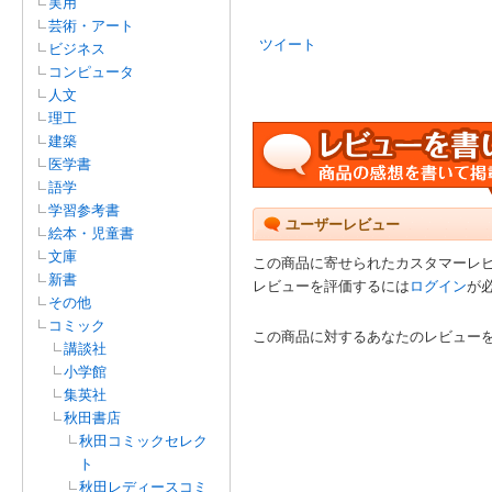
実用
芸術・アート
ツイート
ビジネス
コンピュータ
人文
理工
建築
医学書
語学
学習参考書
ユーザーレビュー
絵本・児童書
文庫
この商品に寄せられたカスタマーレ
新書
レビューを評価するには
ログイン
が
その他
コミック
この商品に対するあなたのレビュー
講談社
小学館
集英社
秋田書店
秋田コミックセレク
ト
秋田レディースコミ