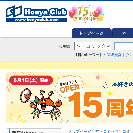
オンライン書店【ホンヤクラブ】はお好きな本屋での受け取りで送料無料！新刊予約・通販も。本（書籍）、雑誌、漫
トップページ
本
注目のキーワード：
東野圭吾
｜
グロ
トップページ
>
本・コミック
>
コミ