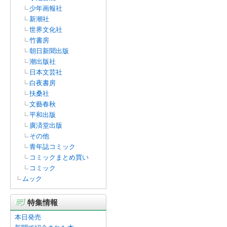
少年画報社
新潮社
世界文化社
竹書房
朝日新聞出版
潮出版社
日本文芸社
白夜書房
扶桑社
文藝春秋
平和出版
廣済堂出版
その他
青年誌コミック
コミックまとめ買い
コミック
ムック
特集情報
本日発売