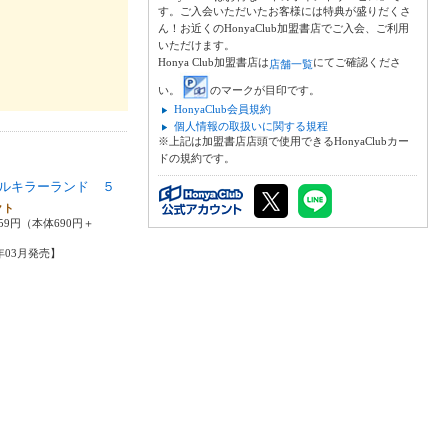
す。ご入会いただいたお客様には特典が盛りだくさ
ん！お近くのHonyaClub加盟書店でご入会、ご利用
いただけます。
Honya Club加盟書店は
にてご確認くださ
店舗一覧
い。
のマークが目印です。
HonyaClub会員規約
個人情報の取扱いに関する規程
※上記は加盟書店店頭で使用できるHonyaClubカー
ドの規約です。
ルキラーランド ５
クト
59円（本体690円＋
4年03月発売】