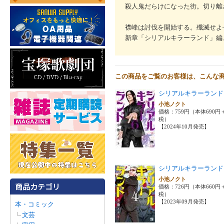
殺人鬼だらけになった街。切り離
襟峰は討伐を開始する。殲滅せよ―
新章「シリアルキラーランド」編、
この商品をご覧のお客様は、こんな
シリアルキラーランド
小池ノクト
価格：759円（本体690円
税）
【2024年10月発売】
シリアルキラーランド
小池ノクト
価格：726円（本体660円
税）
【2023年09月発売】
本・コミック
文芸