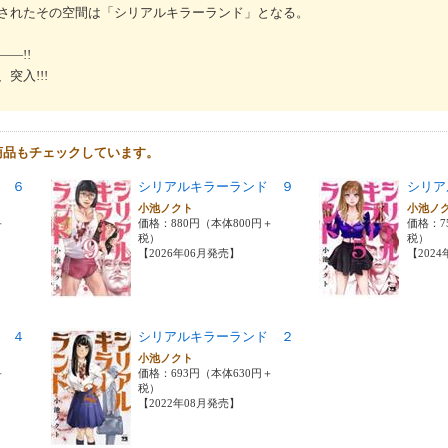
されたその空間は「シリアルキラーランド」となる。
―!!
突入!!!
商品もチェックしています。
 ６
シリアルキラーランド ９
シリア
小池ノクト
小池ノ
＋
価格：880円（本体800円＋
価格：7
税）
税）
【2026年06月発売】
【202
 ４
シリアルキラーランド ２
小池ノクト
＋
価格：693円（本体630円＋
税）
【2022年08月発売】