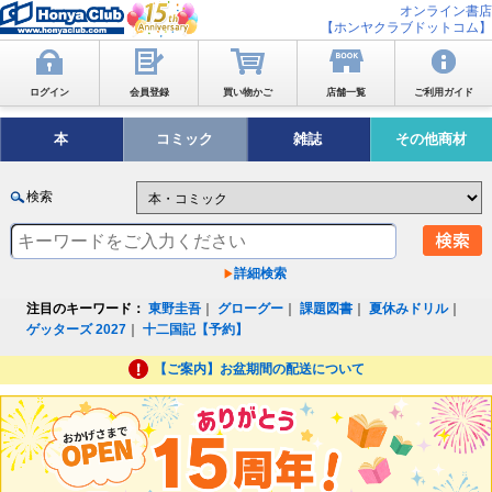
オンライン書店
【ホンヤクラブドットコム】
ログイン
会員登録
買い物かご
店舗一覧
ご利用ガイド
本
コミック
雑誌
その他商材
検索
詳細検索
注目のキーワード：
東野圭吾
｜
グローグー
｜
課題図書
｜
夏休みドリル
｜
ゲッターズ 2027
｜
十二国記【予約】
【ご案内】お盆期間の配送について