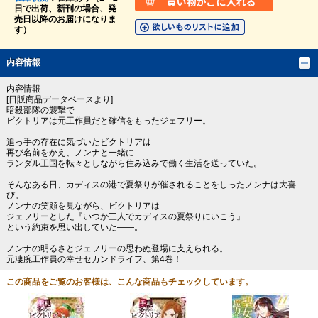
日で出荷、新刊の場合、発
売日以降のお届けになりま
す）
内容情報
内容情報
[日販商品データベースより]
暗殺部隊の襲撃で
ビクトリアは元工作員だと確信をもったジェフリー。
追っ手の存在に気づいたビクトリアは
再び名前をかえ、ノンナと一緒に
ランダル王国を転々としながら住み込みで働く生活を送っていた。
そんなある日、カディスの港で夏祭りが催されることをしったノンナは大喜
び。
ノンナの笑顔を見ながら、ビクトリアは
ジェフリーとした『いつか三人でカディスの夏祭りにいこう』
という約束を思い出していた――。
ノンナの明るさとジェフリーの思わぬ登場に支えられる。
元凄腕工作員の幸せセカンドライフ、第4巻！
この商品をご覧のお客様は、こんな商品もチェックしています。