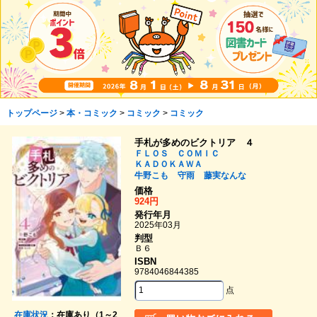
トップページ
>
本・コミック
>
コミック
>
コミック
手札が多めのビクトリア ４
ＦＬＯＳ ＣＯＭＩＣ
ＫＡＤＯＫＡＷＡ
牛野こも
守雨
藤実なんな
価格
924円
発行年月
2025年03月
判型
Ｂ６
ISBN
9784046844385
点
在庫状況
：在庫あり（1～2