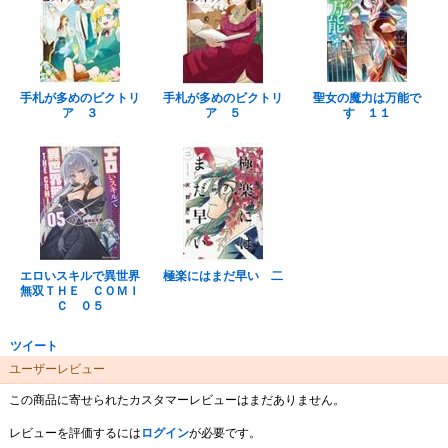
手札が多めのビクトリ
手札が多めのビクトリ
聖女の魔力は万能で
ア ３
ア ５
す １１
エロいスキルで異世界
極楽にはまだ早い 二
無双ＴＨＥ ＣＯＭＩ
Ｃ ０５
ツイート
ユーザーレビュー
この商品に寄せられたカスタマーレビューはまだありません。
レビューを評価するには
ログイン
が必要です。