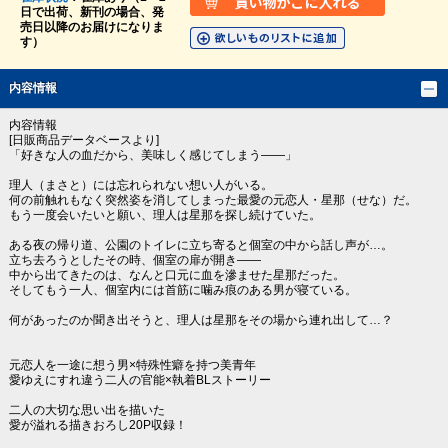
日で出荷、新刊の場合、発
売日以降のお届けになりま
す）
内容情報
内容情報
[日販商品データベースより]
「好きな人の血だから、美味しく感じてしまう――」
理人（まさと）には忘れられない想い人がいる。
何の前触れもなく突然姿を消してしまった最愛の元恋人・星那（せな）だ。
もう一度会いたいと願い、理人は星那を探し続けていた。
ある夜の帰り道、公園のトイレに立ち寄ると個室の中から話し声が…。
立ち去ろうとしたその時、個室の扉が開き――
中から出てきたのは、なんと口元に血を滲ませた星那だった。
そしてもう一人、個室内には首筋に噛み痕のある男が寝ている。
何があったのか聞き出そうと、理人は星那をその場から連れ出して…？
元恋人を一途に想う男×特殊性癖を持つ美青年
愛ゆえにすれ違う二人の官能×執着BLストーリー
二人の大切な思い出を描いた
愛が溢れる描きおろし20P収録！