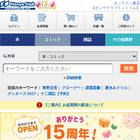
オンライン書店
【ホンヤクラブドットコム】
ログイン
会員登録
買い物かご
店舗一覧
ご利用ガイド
本
コミック
雑誌
その他商材
検索
詳細検索
注目のキーワード：
東野圭吾
｜
グローグー
｜
課題図書
｜
夏休みドリル
｜
ゲッターズ 2027
｜
十二国記【予約】
【ご案内】お盆期間の配送について