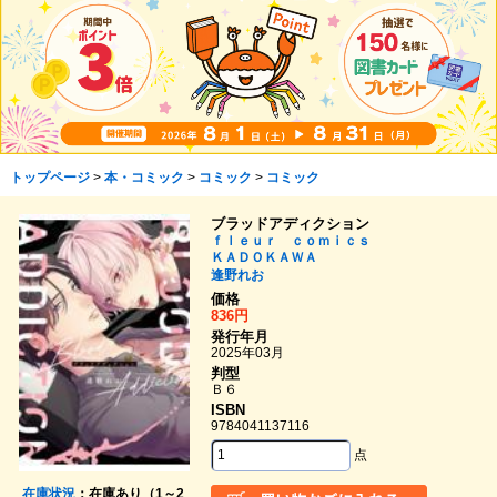
トップページ
>
本・コミック
>
コミック
>
コミック
ブラッドアディクション
ｆｌｅｕｒ ｃｏｍｉｃｓ
ＫＡＤＯＫＡＷＡ
逢野れお
価格
836円
発行年月
2025年03月
判型
Ｂ６
ISBN
9784041137116
点
在庫状況
：在庫あり（1～2