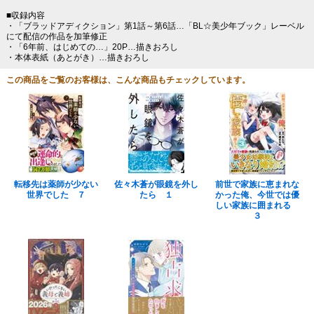
■収録内容
・「ブラッドアディクション」第1話～第6話…「BL☆美少年ブック」レーベル
にて配信の作品を加筆修正
・「6年前、はじめての…」20P…描きおろし
・本体表紙（あとがき）…描きおろし
この商品をご覧のお客様は、こんな商品もチェックしています。
転移先は薬師が少ない
佐々木蒼が眼鏡を外し
前世で家族に恵まれな
世界でした ７
たら １
かった俺、今世では優
しい家族に囲まれる
３