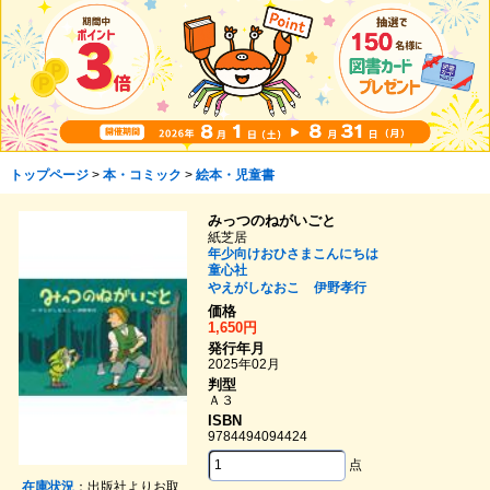
トップページ
>
本・コミック
>
絵本・児童書
みっつのねがいごと
紙芝居
年少向けおひさまこんにちは
童心社
やえがしなおこ
伊野孝行
価格
1,650円
発行年月
2025年02月
判型
Ａ３
ISBN
9784494094424
点
在庫状況
：出版社よりお取