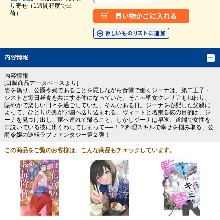
り寄せ（1週間程度で出
荷）
内容情報
内容情報
[日販商品データベースより]
姿を偽り、公爵令嬢であることを隠しながら食堂で働くジーナは、第二王子・
シストと毎日昼食を共にする仲になっていた。そこへ聖女クレリアも加わり、
賑やかで楽しい日々を過ごしていた、そんなある日。ジーナを心配した父親に
よって、ひとりの男が学園へ送り込まれる。ヴィートと名乗る彼の目的は、ジ
ーナを見つけ出し、家へ連れて帰ること。しかしジーナは早速、道端で女性を
口説いている彼に出くわしてしまって──！？料理スキルで幸せを掴み取る、公
爵令嬢の逆転ラブファンタジー第２弾！
この商品をご覧のお客様は、こんな商品もチェックしています。