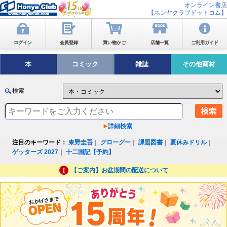
オンライン書店
【ホンヤクラブドットコム】
ログイン
会員登録
買い物かご
店舗一覧
ご利用ガイド
本
コミック
雑誌
その他商材
検索
詳細検索
注目のキーワード：
東野圭吾
｜
グローグー
｜
課題図書
｜
夏休みドリル
｜
ゲッターズ 2027
｜
十二国記【予約】
【ご案内】お盆期間の配送について