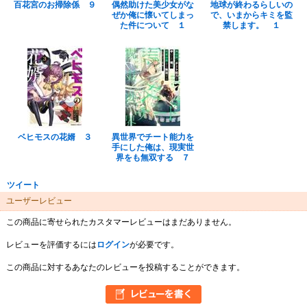
百花宮のお掃除係 ９
偶然助けた美少女がな
地球が終わるらしいの
ぜか俺に懐いてしまっ
で、いまからキミを監
た件について １
禁します。 １
ベヒモスの花婿 ３
異世界でチート能力を
手にした俺は、現実世
界をも無双する ７
ツイート
ユーザーレビュー
この商品に寄せられたカスタマーレビューはまだありません。
レビューを評価するには
ログイン
が必要です。
この商品に対するあなたのレビューを投稿することができます。