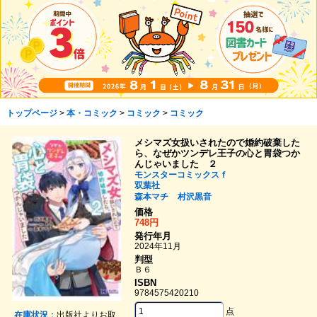
トップページ
>
本・コミック
>
コミック
>
コミック
メシマズ女扱いされたので婚約破棄した
ら、なぜかツンデレ王子の心と胃袋つか
んじゃいました ２
モンスターコミックスｆ
双葉社
森本マチ
村沢黒音
価格
748円
発行年月
2024年11月
判型
Ｂ６
ISBN
9784575420210
点
在庫状況
：出版社よりお取