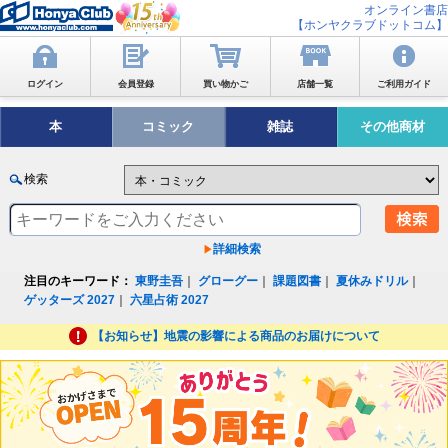
オンライン書店
【ホンヤクラブドットコム】
ログイン
会員登録
買い物かご
店舗一覧
ご利用ガイド
本
コミック
雑誌
その他商材
検索
詳細検索
注目のキーワード：
東野圭吾
｜
グローグー
｜
課題図書
｜
夏休みドリル
｜
ゲッターズ 2027
｜
六星占術 2027
【お知らせ】地震の影響による商品のお届けについて