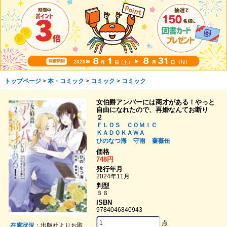
トップページ
>
本・コミック
>
コミック
>
コミック
女伯爵アンバーには商才がある！やっと
自由になれたので、再婚なんてお断り
２
ＦＬＯＳ ＣＯＭＩＣ
ＫＡＤＯＫＡＷＡ
ひのなつ海
守雨
薔薇缶
価格
748円
発行年月
2024年11月
判型
Ｂ６
ISBN
9784046840943
点
在庫状況
：出版社よりお取