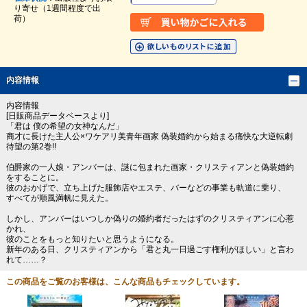
り寄せ（1週間程度で出
荷）
内容情報
内容情報
[日販商品データベースより]
「君は 僕の希望の女神なんだ」
商才に長けた主人公×ワケアリ美青年画家 偽装婚約から始まる痛快な大逆転劇
待望の第2巻!!
伯爵家の一人娘・アンバーは、謎に包まれた画家・クリスティアンと偽装婚約
をすることに。
彼のおかげで、立ち上げた服飾店やエステ、バーなどの事業も軌道に乗り、
すべてが順風満帆に見えた。
しかし、アンバーはいつしか偽りの婚約者だったはずのクリスティアンに心惹
かれ、
彼のことをもっと知りたいと思うようになる。
新年のある日、クリスティアンから「君と丸一日過ごす権利がほしい」と言わ
れて……？
この商品をご覧のお客様は、こんな商品もチェックしています。