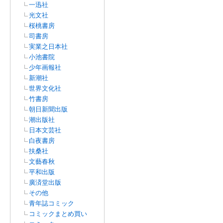
一迅社
光文社
桜桃書房
司書房
実業之日本社
小池書院
少年画報社
新潮社
世界文化社
竹書房
朝日新聞出版
潮出版社
日本文芸社
白夜書房
扶桑社
文藝春秋
平和出版
廣済堂出版
その他
青年誌コミック
コミックまとめ買い