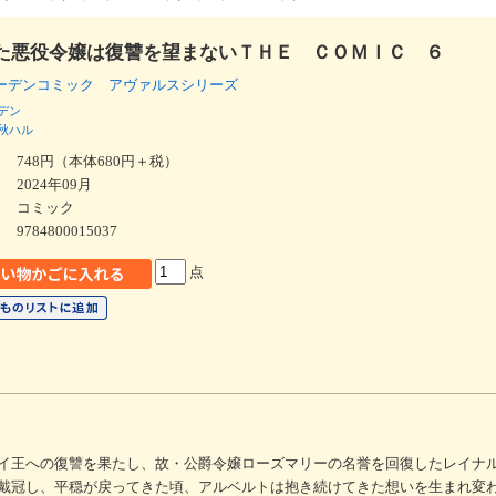
た悪役令嬢は復讐を望まないＴＨＥ ＣＯＭＩＣ ６
ーデンコミック アヴァルスシリーズ
デン
秋ハル
748円（本体680円＋税）
2024年09月
コミック
9784800015037
点
イ王への復讐を果たし、故・公爵令嬢ローズマリーの名誉を回復したレイナ
戴冠し、平穏が戻ってきた頃、アルベルトは抱き続けてきた想いを生まれ変