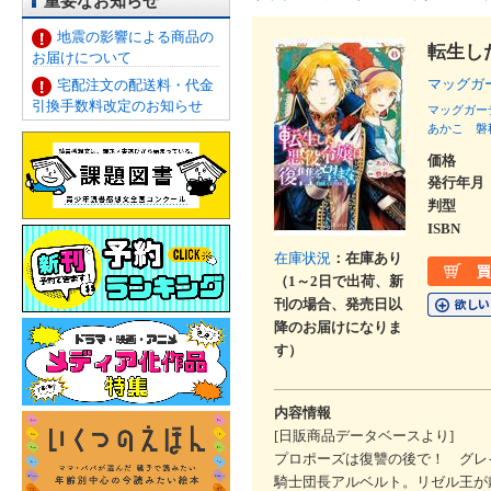
重要なお知らせ
地震の影響による商品の
転生し
お届けについて
マッグガ
宅配注文の配送料・代金
引換手数料改定のお知らせ
マッグガー
あかこ
磐
価格
発行年月
判型
ISBN
在庫状況
：在庫あり
（1～2日で出荷、新
刊の場合、発売日以
降のお届けになりま
す）
内容情報
[日販商品データベースより]
プロポーズは復讐の後で！ グレ
騎士団長アルベルト。リゼル王が