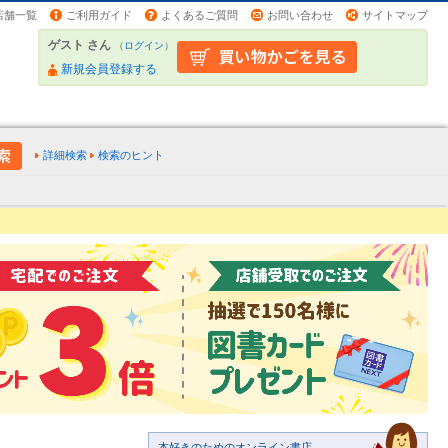
店舗一覧
ご利用ガイド
よくあるご質問
お問い合わせ
サイトマップ
ゲスト さん
（
ログイン
）
新規会員登録する
詳細検索
検索のヒント
本好きのためのオンライン書店