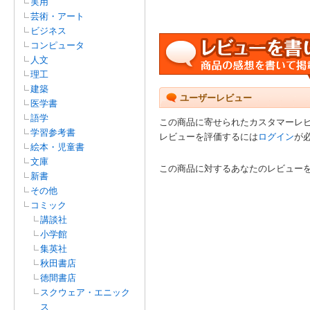
実用
芸術・アート
ビジネス
コンピュータ
人文
理工
建築
ユーザーレビュー
医学書
語学
この商品に寄せられたカスタマーレ
学習参考書
レビューを評価するには
ログイン
が
絵本・児童書
文庫
この商品に対するあなたのレビュー
新書
その他
コミック
講談社
小学館
集英社
秋田書店
徳間書店
スクウェア・エニック
ス