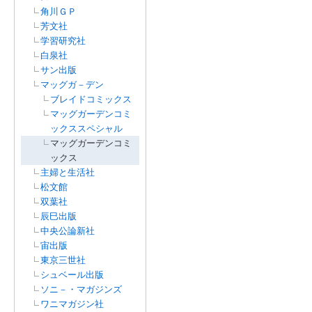
角川ＧＰ
芳文社
学習研究社
白泉社
サン出版
マッグガ－デン
ブレイドコミックス
マッグガーデンコミ
ックススペシャル
マッグガーデンコミ
ックス
主婦と生活社
松文館
双葉社
辰巳出版
中央公論新社
宙出版
東京三世社
シュベール出版
ソニ－・マガジンズ
ワニマガジン社