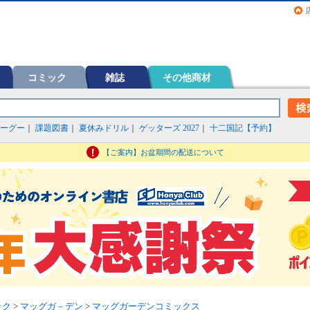
画（コミック）など在庫も充実
コミック
雑誌
その他商材
ーグー
｜
課題図書
｜
夏休みドリル
｜
ゲッターズ 2027
｜
十二国記【予約】
【ご案内】お盆期間の配送について
ック
>
マッグガ－デン
>
マッグガーデンコミックス