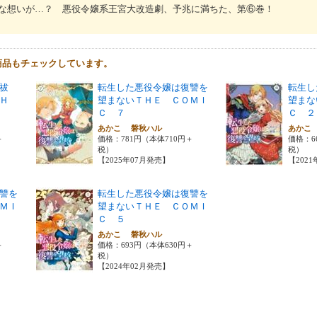
な想いが…？ 悪役令嬢系王宮大改造劇、予兆に満ちた、第⑥巻！
商品もチェックしています。
祓
転生した悪役令嬢は復讐を
転生し
Ｈ
望まないＴＨＥ ＣＯＭＩ
望まな
Ｃ ７
Ｃ ２
あかこ 磐秋ハル
あかこ
＋
価格：781円（本体710円＋
価格：6
税）
税）
【2025年07月発売】
【202
讐を
転生した悪役令嬢は復讐を
ＭＩ
望まないＴＨＥ ＣＯＭＩ
Ｃ ５
あかこ 磐秋ハル
＋
価格：693円（本体630円＋
税）
【2024年02月発売】