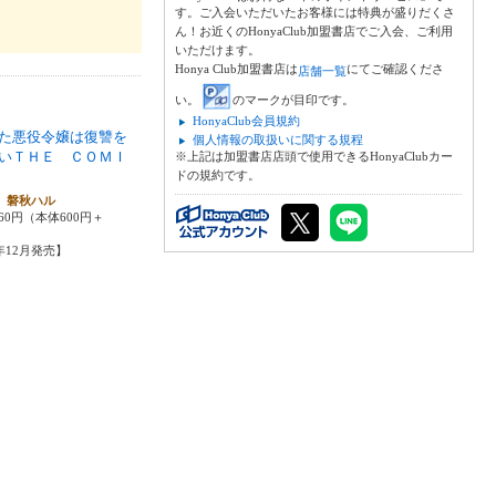
す。ご入会いただいたお客様には特典が盛りだくさ
ん！お近くのHonyaClub加盟書店でご入会、ご利用
いただけます。
Honya Club加盟書店は
にてご確認くださ
店舗一覧
い。
のマークが目印です。
HonyaClub会員規約
た悪役令嬢は復讐を
個人情報の取扱いに関する規程
いＴＨＥ ＣＯＭＩ
※上記は加盟書店店頭で使用できるHonyaClubカー
ドの規約です。
 磐秋ハル
60円（本体600円＋
1年12月発売】