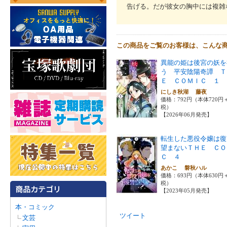
告げる。だが彼女の胸中には複雑
この商品をご覧のお客様は、こんな
異能の姫は後宮の妖を
う 平安陰陽奇譚 Ｔ
Ｅ ＣＯＭＩＣ １
にしき秋湖 藤夜
価格：792円（本体720円
税）
【2026年06月発売】
転生した悪役令嬢は復
望まないＴＨＥ ＣＯ
Ｃ ４
あかこ 磐秋ハル
価格：693円（本体630円
税）
【2023年05月発売】
本・コミック
ツイート
文芸