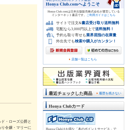
Honya Club.comへようこそ
Honya Club.comは日本出版販売株式会社が運営している
インターネット書店です。
ご利用ガイドはこちら
サイトで注文&
書店受け取り送料無料
宅配なら3,000円以上で
送料無料！
予約も取り寄せも
業界屈指の在庫量
外出先でも
検索や購入がカンタン！
店舗一覧はこちら
最近チェックした商品
履歴を残さない
Honya Clubカード
ルド・ローズ公爵と
わり令嬢・マリーに
Honya Clubはお得な「本のポイントサービス」で