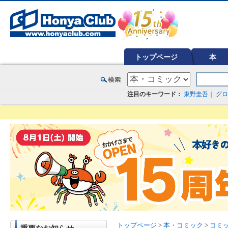
オンライン書店【ホンヤクラブ】はお好きな本屋での受け取りで送料無料！新刊予約・通販も。本（書籍）、雑誌、漫
トップページ
本
注目のキーワード：
東野圭吾
｜
グロ
トップページ
>
本・コミック
>
コミ