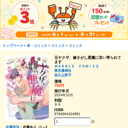
トップページ
>
本・コミック
>
コミック
>
コミック
元ヤクザ、嫁さがし悪魔に言い寄られて
ます
ＭＡＲＢＬＥ ＣＯＭＩＣＳ
東京漫画社
佐久山芽子
価格
792円
発行年月
2024年10月
判型
Ｂ６
ISBN
9784864424981
点
在庫状況
：在庫あり（1～2