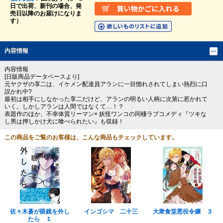
日で出荷、新刊の場合、発
売日以降のお届けになりま
す）
内容情報
内容情報
[日販商品データベースより]
元ヤクザの享二は、イケメン配達員アランに一目惚れされてしまい熱烈に口
説かれ中?
最初は相手にしなかった享二だけど、アランの明るい人柄に次第に惹かれて
いく。しかしアランは人間ではなくて…！？
表題作のほか、不幸体質リーマン× 妖怪ワンコの同棲ラブコメディ『ツキな
し男は押しかけ犬に喰べられたい』も収録！
この商品をご覧のお客様は、こんな商品もチェックしています。
佐々木蒼が眼鏡を外し
インゴシマ 二十三
大衆食堂悪役令嬢 ３
たら １