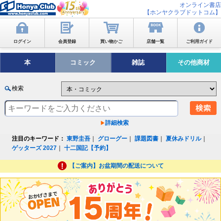
オンライン書店
【ホンヤクラブドットコム】
ログイン
会員登録
買い物かご
店舗一覧
ご利用ガイド
本
コミック
雑誌
その他商材
検索
詳細検索
注目のキーワード：
東野圭吾
｜
グローグー
｜
課題図書
｜
夏休みドリル
｜
ゲッターズ 2027
｜
十二国記【予約】
【ご案内】お盆期間の配送について