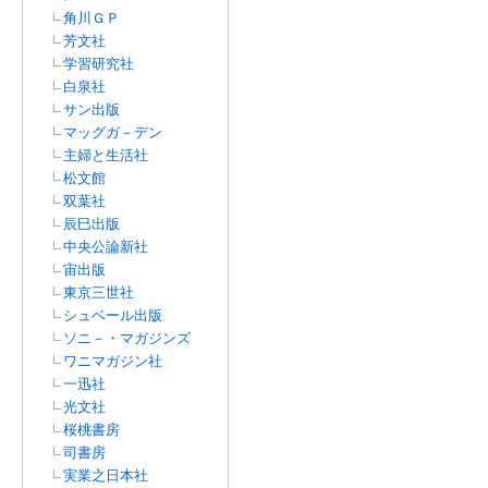
角川ＧＰ
芳文社
学習研究社
白泉社
サン出版
マッグガ－デン
主婦と生活社
松文館
双葉社
辰巳出版
中央公論新社
宙出版
東京三世社
シュベール出版
ソニ－・マガジンズ
ワニマガジン社
一迅社
光文社
桜桃書房
司書房
実業之日本社