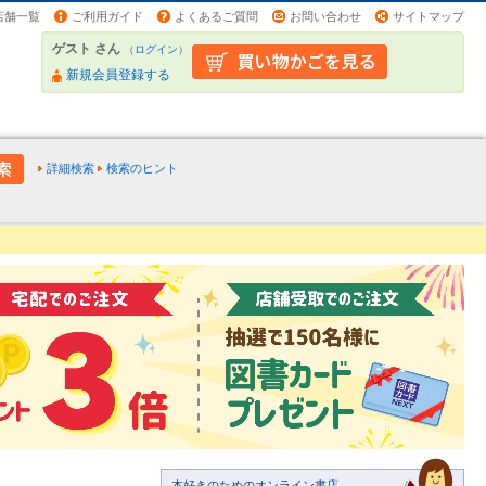
店舗一覧
ご利用ガイド
よくあるご質問
お問い合わせ
サイトマップ
ゲスト さん
（
ログイン
）
新規会員登録する
詳細検索
検索のヒント
本好きのためのオンライン書店