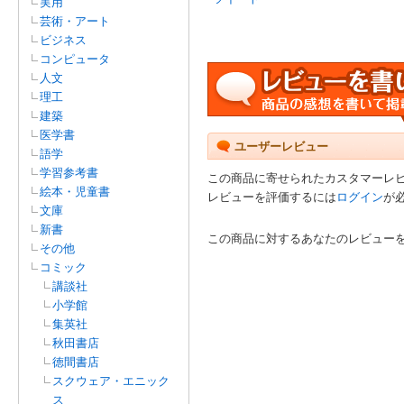
実用
芸術・アート
ビジネス
コンピュータ
人文
理工
建築
医学書
ユーザーレビュー
語学
学習参考書
この商品に寄せられたカスタマーレ
絵本・児童書
レビューを評価するには
ログイン
が
文庫
新書
この商品に対するあなたのレビュー
その他
コミック
講談社
小学館
集英社
秋田書店
徳間書店
スクウェア・エニック
ス