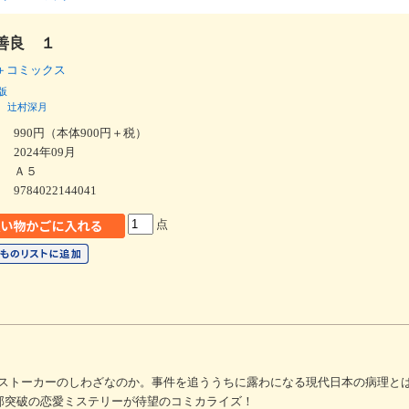
善良 １
＋コミックス
版
辻村深月
990円（本体900円＋税）
2024年09月
Ａ５
9784022144041
点
ストーカーのしわざなのか。事件を追ううちに露わになる現代日本の病理と
万部突破の恋愛ミステリーが待望のコミカライズ！