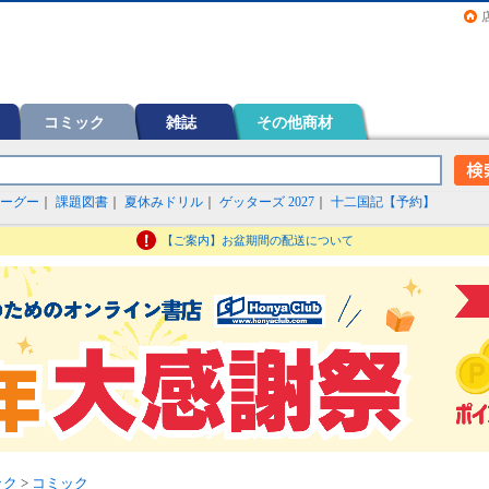
画（コミック）など在庫も充実
コミック
雑誌
その他商材
ーグー
｜
課題図書
｜
夏休みドリル
｜
ゲッターズ 2027
｜
十二国記【予約】
【ご案内】お盆期間の配送について
ック
>
コミック