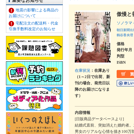
重要なお知らせ
地震の影響による商品の
傲慢と
お届けについて
ソノラマ
宅配注文の配送料・代金
引換手数料改定のお知らせ
朝日新聞出
鶴谷香央理
価格
発行年月
判型
ISBN
在庫状況
：在庫あり
（1～2日で出荷、新
刊の場合、発売日以
降のお届けになりま
す）
内容情報
[日販商品データベースより]
結婚式直前、突如消えた婚約者。
男女のリアルな心情を描き100