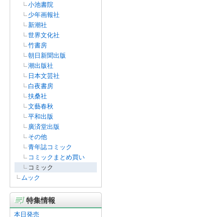
小池書院
少年画報社
新潮社
世界文化社
竹書房
朝日新聞出版
潮出版社
日本文芸社
白夜書房
扶桑社
文藝春秋
平和出版
廣済堂出版
その他
青年誌コミック
コミックまとめ買い
コミック
ムック
特集情報
本日発売