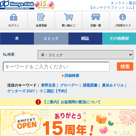
オンライン書店
【ホンヤクラブドットコム】
ログイン
会員登録
買い物かご
店舗一覧
ご利用ガイド
本
コミック
雑誌
その他商材
検索
詳細検索
注目のキーワード：
東野圭吾
｜
グローグー
｜
課題図書
｜
夏休みドリル
｜
ゲッターズ 2027
｜
十二国記【予約】
【ご案内】お盆期間の配送について