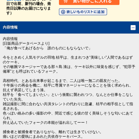
日で出荷、新刊の場合、発
売日以降のお届けになりま
す）
内容情報
内容情報
[日販商品データベースより]
「俺が食べてあげるから 誰のものにもならないで」
今をときめく人気モデルの羽地 桔平は、生まれつき“美味しい”人間であるはず
のケーキ。
その敏腕マネージャーである那々島 湊は、ケーキ以外に味覚を感じず、“犯罪予
備軍”とも呼ばれているフォーク。
高校時代、とある出来事が起こるまで、二人は唯一無二の親友だった。
十年振りの再会を機に、桔平に専属マネージャーになることを強く求められ、
抗えず承諾してしまう湊。
桔平を「食べてしまいたい」という衝動に襲われつつ、なんとか仕事をこなし
ていた矢先、
雑誌撮影に間に合わない共演タレントの代わりに急遽、桔平の相手役として指
名される。
色っぽい絡みの多い撮影の中、間近で感じる彼の甘く美味しそうな匂いにあて
られ、
抑え込んでいたフォークの本能が溢れ出してーー！
捕食者と被捕食者でありながら、離れては生きていけない。
痛いほどの愛執にまみれた共依存ケーキバース。