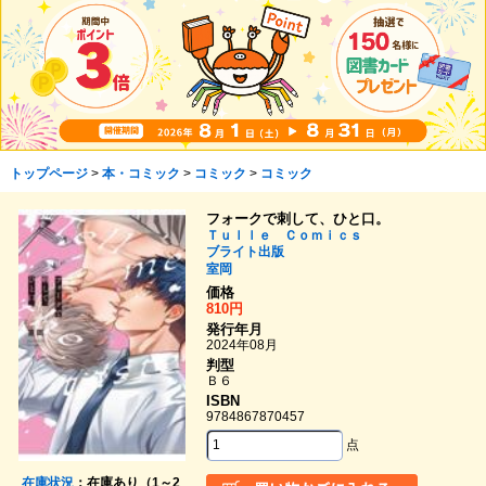
トップページ
>
本・コミック
>
コミック
>
コミック
フォークで刺して、ひと口。
Ｔｕｌｌｅ Ｃｏｍｉｃｓ
ブライト出版
室岡
価格
810円
発行年月
2024年08月
判型
Ｂ６
ISBN
9784867870457
点
在庫状況
：在庫あり（1～2