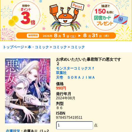
トップページ
>
本・コミック
>
コミック
>
コミック
お求めいただいた暴君陛下の悪女です
２
モンスターコミックスｆ
双葉社
天壱
ＳＯＲＡＪＩＭＡ
価格
990円
発行年月
2024年08月
判型
Ｂ６
ISBN
9784575419511
点
在庫状況
：在庫あり（1～2