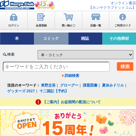
オンライン書店
【ホンヤクラブドットコム】
ログイン
会員登録
買い物かご
店舗一覧
ご利用ガイド
本
コミック
雑誌
その他商材
検索
詳細検索
注目のキーワード：
東野圭吾
｜
グローグー
｜
課題図書
｜
夏休みドリル
｜
ゲッターズ 2027
｜
十二国記【予約】
【ご案内】お盆期間の配送について