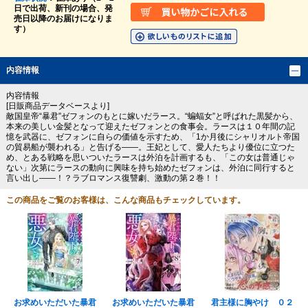
日で出荷、新刊の場合、発
売日以降のお届けになりま
す）
内容情報
内容情報
[日販商品データベースより]
敵国皇帝“暴君”ゼフォンのもとに嫁いだラース。“蝙蝠女”と呼ばれた黒髪から、
本来の美しい金髪となって迎えたゼフォンとの食事会。ラースは１０年間の記
憶を武器に、ゼフォンに自らの価値を示すため、「1か月後にシャリオルト帝国
の貿易船が襲われる」と告げる――。王妃として、愛人たちより優位に立つた
め、とある戦略を思いついたラースは外泊を計画するも、「この女は普通じゃ
ない」次第にラースの動向に興味を持ち始めたゼフォンは、外泊に同行すると
言い出し――！？ラブロマンス復讐劇、激動の第２巻！！
この商品をご覧のお客様は、こんな商品もチェックしています。
お求めいただいた暴君
お求めいただいた暴君
君主様に胸やけ ０２