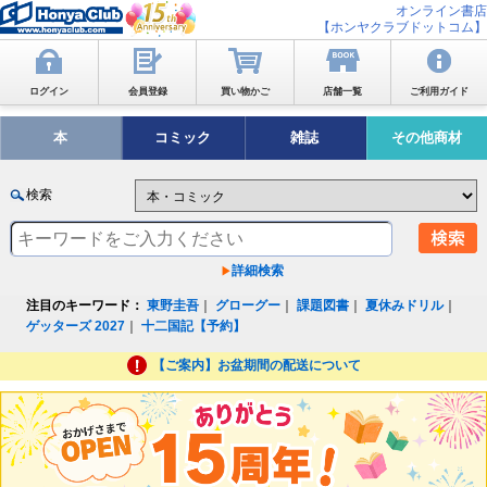
オンライン書店
【ホンヤクラブドットコム】
ログイン
会員登録
買い物かご
店舗一覧
ご利用ガイド
本
コミック
雑誌
その他商材
検索
詳細検索
注目のキーワード：
東野圭吾
｜
グローグー
｜
課題図書
｜
夏休みドリル
｜
ゲッターズ 2027
｜
十二国記【予約】
【ご案内】お盆期間の配送について