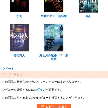
予幻
生贄のマチ 新装版
黒石
柩の狩人
海と月の迷路 下 新
装版
ツイート
ユーザーレビュー
この商品に寄せられたカスタマーレビューはまだありません。
レビューを評価するには
ログイン
が必要です。
この商品に対するあなたのレビューを投稿することができます。