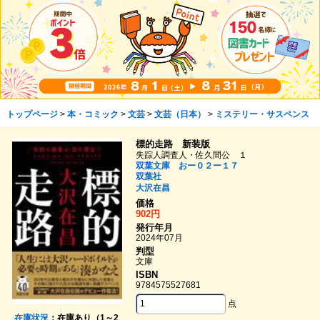
トップページ
>
本・コミック
>
文芸
>
文芸（日本）
>
ミステリー・サスペンス
標的走路 新装版
失踪人調査人・佐久間公 １
双葉文庫 おー０２ー１７
双葉社
大沢在昌
価格
902円
発行年月
2024年07月
判型
文庫
ISBN
9784575527681
点
在庫状況
：在庫あり（1～2