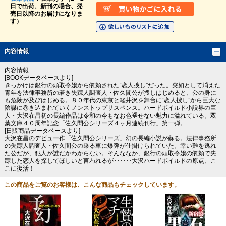
日で出荷、新刊の場合、発
売日以降のお届けになりま
す）
内容情報
内容情報
[BOOKデータベースより]
きっかけは銀行の頭取令嬢から依頼された“恋人捜し”だった。突如として消えた
青年を法律事務所の若き失踪人調査人・佐久間公が捜しはじめると、公の身に
も危険が及びはじめる。８０年代の東京と軽井沢を舞台に“恋人捜し”から巨大な
陰謀に巻き込まれていくノンストップサスペンス。ハードボイルド小説界の巨
人・大沢在昌初の長編作品は令和の今もなお色褪せない魅力に溢れている。双
葉文庫４０周年記念「佐久間公シリーズ４ヶ月連続刊行」第一弾。
[日販商品データベースより]
大沢在昌のデビュー作「佐久間公シリーズ」幻の長編小説が蘇る。法律事務所
の失踪人調査人・佐久間公の乗る車に爆弾が仕掛けられていた。幸い難を逃れ
た公だが、犯人が誰だかわからない。そんななか、銀行の頭取令嬢の依頼で失
踪した恋人を探してほしいと言われるが･･････大沢ハードボイルドの原点、こ
こに復活！
この商品をご覧のお客様は、こんな商品もチェックしています。