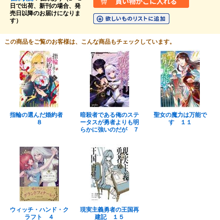
日で出荷、新刊の場合、発
売日以降のお届けになりま
す）
この商品をご覧のお客様は、こんな商品もチェックしています。
指輪の選んだ婚約者
暗殺者である俺のステ
聖女の魔力は万能で
８
ータスが勇者よりも明
す １１
らかに強いのだが ７
ウィッチ・ハンド・ク
現実主義勇者の王国再
ラフト ４
建記 １５