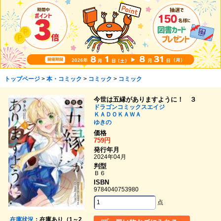
トップページ
>
本・コミック
>
コミック
>
コミック
今世は五縁がありますように！ ３
ドラゴンコミックスエイジ
ＫＡＤＯＫＡＷＡ
ゆきの
価格
759円
発行年月
2024年04月
判型
Ｂ６
ISBN
9784040753980
点
在庫状況
：在庫あり（1～2