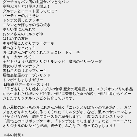
グーチョキパン店の山型食パンと丸パン
空飛ぶおとどけ屋さん開店！
グルテンとイースト菌ってなに？
パーティーのおさそい
トンボの買ったクッキー
ニシンとかぼちゃの包み焼き
冷たい雨にふられて
おソノさんのミルクがゆ
はじめての友達
キキ特製こんがりホットケーキ
飛べなくなったキキ
おばあさんが作ってくれたチョコレートケーキ
キキ、大かつやく！
子どもりょうり絵本オリジナルレシピ 魔法のベリーソーダ
魔女のリボンスナック
黒ねこのロリポップケーキ
屋根裏部屋のオープンサンド
トンボのしましまゼリー
[日販商品データベースより]
『子どもりょうり絵本 ジブリの食卓 魔女の宅急便』は、スタジオジブリの作品
から生まれた料理レシピ絵本。作品に登場した食べ物や、作品世界からイメー
ジしたオリジナルレシピを紹介しています。
青い屋根のおうちのおばあさんが焼く「ニシンとかぼちゃの包み焼き」、おソ
ノさんがキキのために作ってくれた「ミルクがゆ」など、数々の食シーンをふ
りかえりながら、調理プロセスをご紹介します。「魔女のリボンスナック」
「黒ねこのロリポップケーキ」「トンボのしましまゼリー」など、ユニークな
オリジナルのレシピも登場。親子で、みんなで、作ってみましょう！
＜本の特長＞