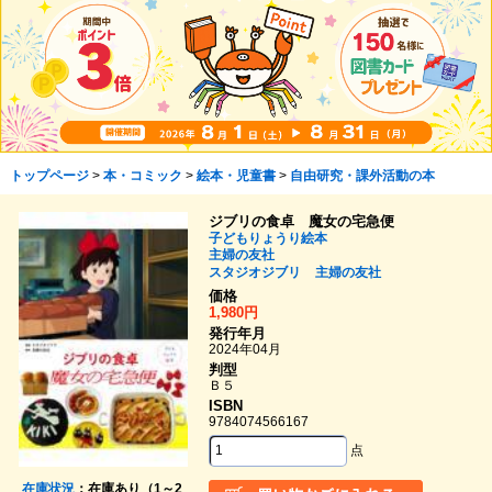
トップページ
>
本・コミック
>
絵本・児童書
>
自由研究・課外活動の本
ジブリの食卓 魔女の宅急便
子どもりょうり絵本
主婦の友社
スタジオジブリ
主婦の友社
価格
1,980円
発行年月
2024年04月
判型
Ｂ５
ISBN
9784074566167
点
在庫状況
：在庫あり（1～2