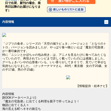
日で出荷、新刊の場合、発
売日以降のお届けになりま
す）
内容情報
「ジブリの食卓」シリーズの「天空の城ラピュタ」バージョンと「となりのト
トロ」バージョンを読みましたが、やっぱり食べ物といえば「魔女の宅急便」
が一番印象的です。
特に「ニシンとかぼちゃの包み焼き」は、アニメを見るたびに食べてみたくな
っていたので、再現されてレシピまで詳しく載っていたのには感激しました。
グーちょきパンやの山形食パンも、いい香りがしてきそうで、見ていて幸せな
気持ちになりました。（クッチーナママさん 40代・東京都 女の子20歳、女
の子17歳、男の子15歳）
【情報提供・絵本ナビ】
内容情報
[BOOKデータベースより]
『魔女の宅急便』に出てくる料理を親子で作ってみよう！
物語に出てくる人々
海の見える町へキキの旅立ち