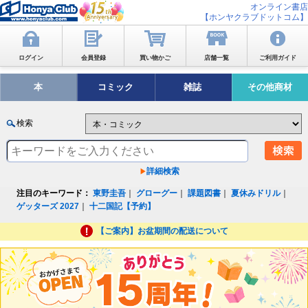
オンライン書店
【ホンヤクラブドットコム】
ログイン
会員登録
買い物かご
店舗一覧
ご利用ガイド
本
コミック
雑誌
その他商材
検索
詳細検索
注目のキーワード：
東野圭吾
｜
グローグー
｜
課題図書
｜
夏休みドリル
｜
ゲッターズ 2027
｜
十二国記【予約】
【ご案内】お盆期間の配送について