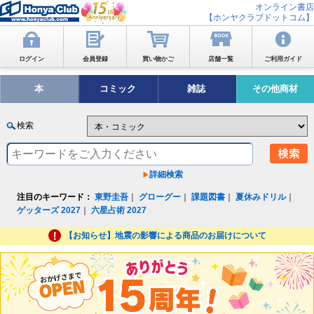
オンライン書店
【ホンヤクラブドットコム】
ログイン
会員登録
買い物かご
店舗一覧
ご利用ガイド
本
コミック
雑誌
その他商材
検索
詳細検索
注目のキーワード：
東野圭吾
｜
グローグー
｜
課題図書
｜
夏休みドリル
｜
ゲッターズ 2027
｜
六星占術 2027
【お知らせ】地震の影響による商品のお届けについて