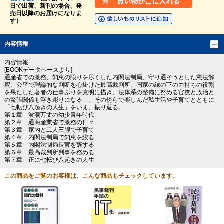
日で出荷、新刊の場合、発
売日以降のお届けになりま
す）
内容情報
内容情報
[BOOKデータベースより]
通産省での激務、知恵の限りを尽くした内閣法制局、守り通そうとした憲法解
釈、公平で理論的な判断を心掛けた最高裁判所。国家の縁の下の力持ちの役割
を果たした著者の仕事ぶりを克明に描き、法体系の整備に努める官僚と政治と
の緊張関係も浮き彫りになる―。その傍らで楽しんだ私生活や子育てとともに
「七転び八起きの人生」をいま、振り返る。
第１章 波瀾万丈の幼少青年時代
第２章 通商産業省で激務の日々
第３章 家内と二人三脚で子育て
第４章 内閣法制局で知恵を絞る
第５章 内閣法制局長官を辞する
第６章 最高裁判所判事を務める
第７章 正に七転び八起きの人生
この商品をご覧のお客様は、こんな商品もチェックしています。