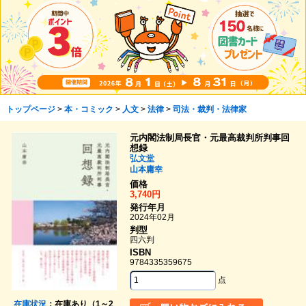
トップページ
>
本・コミック
>
人文
>
法律
>
司法・裁判・法律家
元内閣法制局長官・元最高裁判所判事回
想録
弘文堂
山本庸幸
価格
3,740円
発行年月
2024年02月
判型
四六判
ISBN
9784335359675
点
在庫状況
：在庫あり（1～2