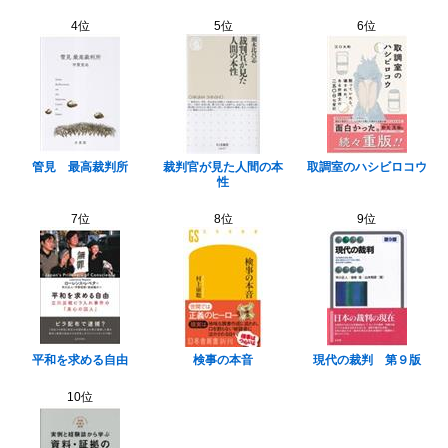
4位
5位
6位
管見 最高裁判所
裁判官が見た人間の本
取調室のハシビロコウ
性
7位
8位
9位
平和を求める自由
検事の本音
現代の裁判 第９版
10位