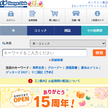
オンライン書店
【ホンヤクラブドットコム】
ログイン
会員登録
買い物かご
店舗一覧
ご利用ガイド
本
コミック
雑誌
その他商材
検索
詳細検索
注目のキーワード：
東野圭吾
｜
グローグー
｜
課題図書
｜
夏休みドリル
｜
ゲッターズ 2027
｜
十二国記【予約】
【ご案内】お盆期間の配送について