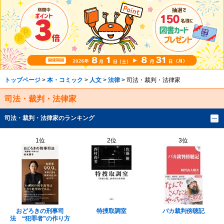
トップページ
>
本・コミック
>
人文
>
法律
> 司法・裁判・法律家
司法・裁判・法律家
司法・裁判・法律家のランキング
1位
2位
3位
おどろきの刑事司
特捜取調室
バカ裁判傍聴記
法 “犯罪者”の作り方