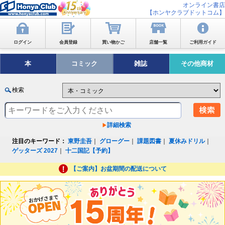
オンライン書店
【ホンヤクラブドットコム】
ログイン
会員登録
買い物かご
店舗一覧
ご利用ガイド
本
コミック
雑誌
その他商材
検索
詳細検索
注目のキーワード：
東野圭吾
｜
グローグー
｜
課題図書
｜
夏休みドリル
｜
ゲッターズ 2027
｜
十二国記【予約】
【ご案内】お盆期間の配送について