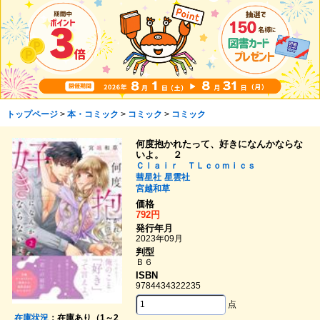
トップページ
>
本・コミック
>
コミック
>
コミック
何度抱かれたって、好きになんかならな
いよ。 ２
Ｃｌａｉｒ ＴＬｃｏｍｉｃｓ
彗星社
星雲社
宮越和草
価格
792円
発行年月
2023年09月
判型
Ｂ６
ISBN
9784434322235
点
在庫状況
：在庫あり（1～2