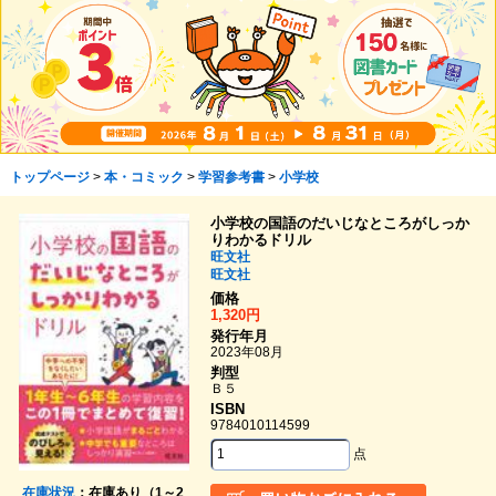
トップページ
>
本・コミック
>
学習参考書
>
小学校
小学校の国語のだいじなところがしっか
りわかるドリル
旺文社
旺文社
価格
1,320円
発行年月
2023年08月
判型
Ｂ５
ISBN
9784010114599
点
在庫状況
：在庫あり（1～2