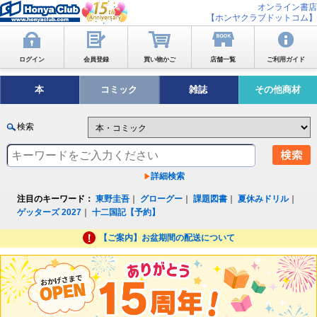
オンライン書店
【ホンヤクラブドットコム】
ログイン
会員登録
買い物かご
店舗一覧
ご利用ガイド
本
コミック
雑誌
その他商材
検索
詳細検索
注目のキーワード：
東野圭吾
｜
グローグー
｜
課題図書
｜
夏休みドリル
｜
ゲッターズ 2027
｜
十二国記【予約】
【ご案内】お盆期間の配送について