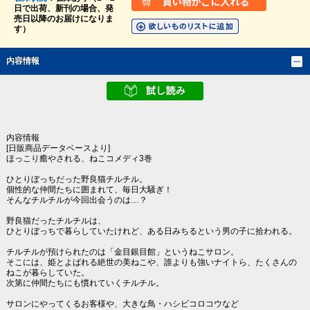
日で出荷、新刊の場合、発
売日以降のお届けになりま
す）
内容情報
内容情報
[日販商品データベースより]
ほっこり癒やされる、ねこコメディ3巻
ひとりぼっちだった野良猫チルチル。
個性的な仲間たちに囲まれて、毎日大騒ぎ！
そんなチルチルが今回出会うのは…？
野良猫だったチルチルは、
ひとりぼっちで暮らしていたけれど、ある日みちるという男の子に拾われる。
チルチルが預けられたのは「金目銀目館」というねこサロン。
そこには、姫とよばれる絶世の美ねこや、誰よりも強いナイトら、たくさんの
ねこが暮らしていた。
次第に仲間たちにも慣れていくチルチル。
サロンにやってくるお客様や、大きな鳥・ハシビコロコウなど