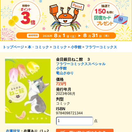
トップページ
>
本・コミック
>
コミック
>
小学館
>
フラワーコミックス
金目銀目ねこ館 ３
フラワーコミックススペシャル
小学館
竜山さゆり
価格
715円
発行年月
2023年06月
判型
コミック
ISBN
9784098721344
点
在庫状況
：在庫あり（1～2