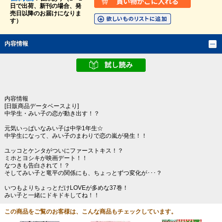
日で出荷、新刊の場合、発
売日以降のお届けになりま
す）
内容情報
内容情報
[日販商品データベースより]
中学生・みい子の恋が動き出す！？
元気いっぱいなみい子は中学1年生☆
中学生になって、みい子のまわりで恋の嵐が発生！！
ユッコとケンタがついにファーストキス！？
ミホとヨシキが映画デート！！
なつきも告白されて！？
そしてみい子と竜平の関係にも、ちょっとずつ変化が･･･？
いつもよりちょっとだけLOVEが多めな37巻！
みい子と一緒にドキドキしてね！！
この商品をご覧のお客様は、こんな商品もチェックしています。