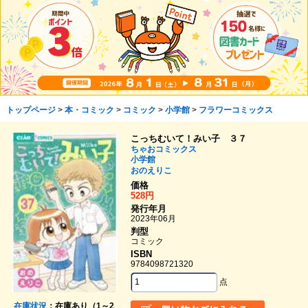
トップページ
>
本・コミック
>
コミック
>
小学館
>
フラワーコミックス
こっちむいて！みい子 ３７
ちゃおコミックス
小学館
おのえりこ
価格
528円
発行年月
2023年06月
判型
コミック
ISBN
9784098721320
点
在庫状況
：在庫あり（1～2