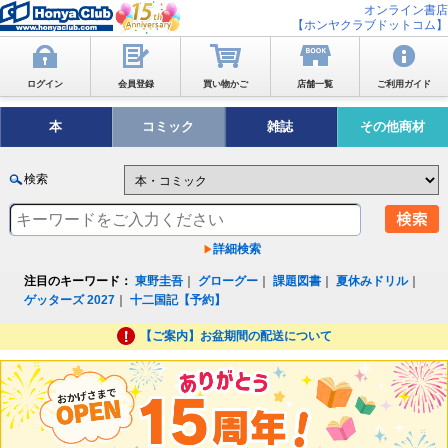
オンライン書店
【ホンヤクラブドットコム】
ログイン
会員登録
買い物かご
店舗一覧
ご利用ガイド
本
コミック
雑誌
その他商材
検索
詳細検索
注目のキーワード：
東野圭吾
｜
グローグー
｜
課題図書
｜
夏休みドリル
｜
ゲッターズ 2027
｜
十二国記【予約】
【ご案内】お盆期間の配送について