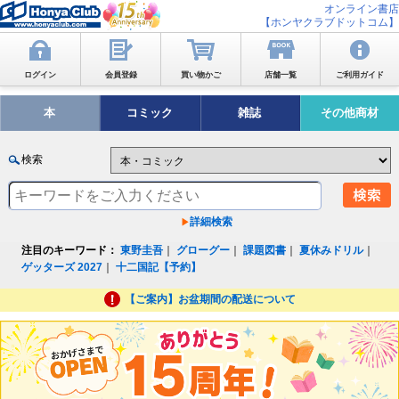
オンライン書店
【ホンヤクラブドットコム】
ログイン
会員登録
買い物かご
店舗一覧
ご利用ガイド
本
コミック
雑誌
その他商材
検索
詳細検索
注目のキーワード：
東野圭吾
｜
グローグー
｜
課題図書
｜
夏休みドリル
｜
ゲッターズ 2027
｜
十二国記【予約】
【ご案内】お盆期間の配送について