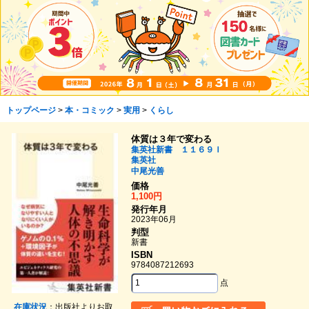
トップページ
>
本・コミック
>
実用
>
くらし
体質は３年で変わる
集英社新書 １１６９Ｉ
集英社
中尾光善
価格
1,100円
発行年月
2023年06月
判型
新書
ISBN
9784087212693
点
在庫状況
：出版社よりお取