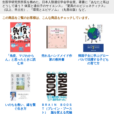
生医学研究所所長を務めた。日本人類遺伝学会学会賞。著書に『あなたと私は
どうして違う？ 体質と遺伝子のサイエンス』『驚異のエピジェネティクス』
（以上、羊土社）、『環境とエピゲノム』（丸善出版）など。
この商品をご覧のお客様は、こんな商品もチェックしています。
「免疫、マジわから
売れるハンドメイド作
帰国子女に学ぶグロー
ん」と思ったときに読
家の教科書
バルで活躍する子ども
む本
の育て方
いのちを救い、縁を繋
ＢＲＡＩＮ ＢＯＯＳ
ぐ生き方
Ｔ（ブレイン・ブース
ト） 脳を変える究極