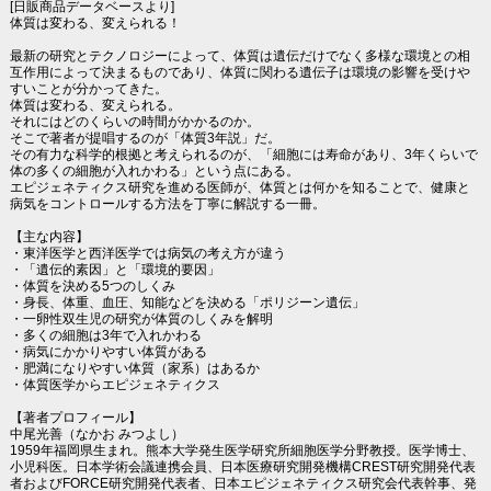
[日販商品データベースより]
体質は変わる、変えられる！
最新の研究とテクノロジーによって、体質は遺伝だけでなく多様な環境との相
互作用によって決まるものであり、体質に関わる遺伝子は環境の影響を受けや
すいことが分かってきた。
体質は変わる、変えられる。
それにはどのくらいの時間がかかるのか。
そこで著者が提唱するのが「体質3年説」だ。
その有力な科学的根拠と考えられるのが、「細胞には寿命があり、3年くらいで
体の多くの細胞が入れかわる」という点にある。
エピジェネティクス研究を進める医師が、体質とは何かを知ることで、健康と
病気をコントロールする方法を丁寧に解説する一冊。
【主な内容】
・東洋医学と西洋医学では病気の考え方が違う
・「遺伝的素因」と「環境的要因」
・体質を決める5つのしくみ
・身長、体重、血圧、知能などを決める「ポリジーン遺伝」
・一卵性双生児の研究が体質のしくみを解明
・多くの細胞は3年で入れかわる
・病気にかかりやすい体質がある
・肥満になりやすい体質（家系）はあるか
・体質医学からエピジェネティクス
【著者プロフィール】
中尾光善（なかお みつよし）
1959年福岡県生まれ。熊本大学発生医学研究所細胞医学分野教授。医学博士、
小児科医。日本学術会議連携会員、日本医療研究開発機構CREST研究開発代表
者およびFORCE研究開発代表者、日本エピジェネティクス研究会代表幹事、発