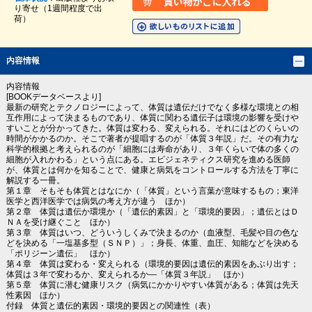
り寄せ（1週間程度で出
荷）
内容情報
内容情報
[BOOKデータベースより]
最新の研究とテクノロジーによって、体質は遺伝だけでなく多様な環境との相
互作用によって決まるものであり、体質に関わる遺伝子は環境の影響を受けや
すいことが分かってきた。体質は変わる、変えられる。それにはどのくらいの
時間がかかるのか。そこで著者が提唱するのが「体質３年説」だ。その有力な
科学的根拠と考えられるのが「細胞には寿命があり、３年くらいで体の多くの
細胞が入れかわる」という点にある。エピジェネティクス研究を進める医師
が、体質とは何かを知ることで、健康と病気をコントロールする方法を丁寧に
解説する一冊。
第１章 そもそも体質とはなにか（「体質」という言葉が意味するもの；東洋
医学と西洋医学では病気の考え方が違う ほか）
第２章 体質は遺伝か環境か（「遺伝的素因」と「環境的要因」；遺伝とはＤ
ＮＡを受け継ぐこと ほか）
第３章 体質はいつ、どういうしくみで決まるのか（血液型、毛髪や目の色な
どを決める「一塩基多型（ＳＮＰ）」；身長、体重、血圧、知能などを決める
「ポリジーン遺伝」 ほか）
第４章 体質は変わる・変えられる（環境的要因は遺伝的素因をあぶり出す；
体質は３年で変わるか、変えられるか―「体質３年説」 ほか）
第５章 体質に潜む健康リスク（病気にかかりやすい体質がある；体質は先天
性素因 ほか）
付録 体質と遺伝的素因・環境的要因との関連性（表）