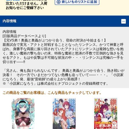
注文いただけません。入荷
お知らせにご登録下さい
内容情報
内容情報
[日販商品データベースより]
【兄VS弟！奥義と奥義がぶつかり合う、宿命の対決が今始まる！】
親善試合で実兄・アクトと対戦することとなったリンテンス。かつて神童と呼
ばれ、身勝手な両親に振り回されていたアクトにリンテンスは複雑な想いを抱
く。激しい魔術の撃ち合いの末、特殊な魔術と怒涛の手数で圧倒的な強さを見
せるアクト。もはや反撃は不可能な状況の中・・・リンテンスは究極の一手を
切り出す――!!
「兄さん、俺も負けられないんです」 奥義と奥義がぶつかり合う、熱き戦いが
決着！ その一方でいまだかつてない危機も迫っていて――・・・。「小説家
になろう」発、最強“雷術師”の成り上がり英雄譚！
※「小説家になろう」は株式会社ヒナプロジェクトの登録商標です。
この商品をご覧のお客様は、こんな商品もチェックしています。