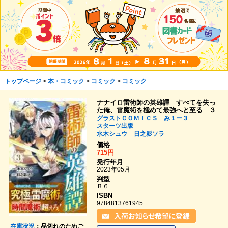
トップページ
>
本・コミック
>
コミック
>
コミック
ナナイロ雷術師の英雄譚 すべてを失っ
た俺、雷魔術を極めて最強へと至る ３
グラストＣＯＭＩＣＳ み１ー３
スターツ出版
水木シュウ
日之影ソラ
価格
715円
発行年月
2023年05月
判型
Ｂ６
ISBN
9784813761945
在庫状況
：品切れのためご