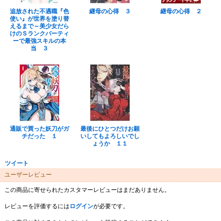
追放された不遇職『色
継母の心得 ３
継母の心得 ２
使い』が世界を塗り替
えるまで～美少女だら
けのＳランクパーティ
ーで最強スキルの本
当 ３
通販で買った妖刀がガ
最後にひとつだけお願
チだった １
いしてもよろしいでし
ょうか １１
ツイート
ユーザーレビュー
この商品に寄せられたカスタマーレビューはまだありません。
レビューを評価するには
ログイン
が必要です。