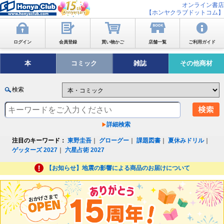
オンライン書店
【ホンヤクラブドットコム】
ログイン
会員登録
買い物かご
店舗一覧
ご利用ガイド
本
コミック
雑誌
その他商材
検索
詳細検索
注目のキーワード：
東野圭吾
｜
グローグー
｜
課題図書
｜
夏休みドリル
｜
ゲッターズ 2027
｜
六星占術 2027
【お知らせ】地震の影響による商品のお届けについて