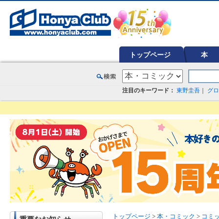
オンライン書店【ホンヤクラブ】はお好きな本屋での受け取りで送料無料！新刊予約・通販も。本（書籍）、雑誌、漫
トップページ
本
注目のキーワード：
東野圭吾
｜
グロ
トップページ
>
本・コミック
>
コミ