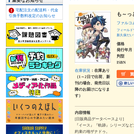
重要なお知らせ
宅配注文の配送料・代金
も～っ
引換手数料改定のお知らせ
ファルコ
フィールド
新久保だい
価格
発行年月
判型
ISBN
在庫状況
：在庫あり
（1～2日で出荷、新
刊の場合、発売日以
降のお届けになりま
す）
内容情報
[日販商品データベースより]
『イース』『軌跡』シリーズなど
約束の地ザナドゥ。