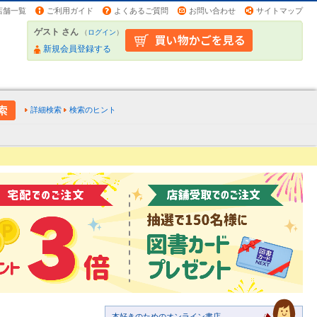
店舗一覧
ご利用ガイド
よくあるご質問
お問い合わせ
サイトマップ
ゲスト さん
（
ログイン
）
新規会員登録する
詳細検索
検索のヒント
本好きのためのオンライン書店