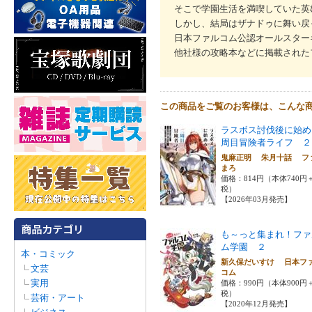
そこで学園生活を満喫していた英
しかし、結局はザナドゥに舞い戻
日本ファルコム公認オールスター
他社様の攻略本などに掲載された
この商品をご覧のお客様は、こんな
ラスボス討伐後に始め
周目冒険者ライフ ２
鬼麻正明 朱月十話 フ
まろ
価格：814円（本体740円
税）
【2026年03月発売】
も～っと集まれ！ファ
ム学園 ２
本・コミック
新久保だいすけ 日本フ
文芸
コム
実用
価格：990円（本体900円
税）
芸術・アート
【2020年12月発売】