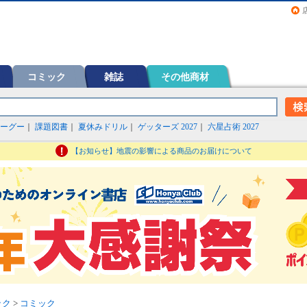
画（コミック）など在庫も充実
コミック
雑誌
その他商材
ーグー
｜
課題図書
｜
夏休みドリル
｜
ゲッターズ 2027
｜
六星占術 2027
【お知らせ】地震の影響による商品のお届けについて
ック
>
コミック