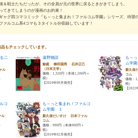
雄＆戦士たちだったが、その全員が元の世界に戻るときがきてしまう。
ってきてしまうのが漫画のお約束！
ギャグ四コマコミック『も～っと集まれ！ファルコム学園』シリーズ、待望の
ファルコム系4コマも３タイトル分収録しています！
商品もチェックしています。
る二
遠野物語
も～っ
ム学園
鯨庭 柳田国男 石井正己
（日本文学）
ァル
新久保
価格：1,320円（本体1,200円＋
コム
税）
＋
価格：1
【2024年09月発売】
税）
【202
ルコ
も～っと集まれ！ファルコ
ム学園 １
ァル
新久保だいすけ 日本ファル
コム
＋
価格：990円（本体900円＋
税）
【2019年02月発売】