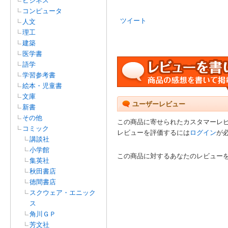
ビジネス
コンピュータ
ツイート
人文
理工
建築
医学書
語学
学習参考書
絵本・児童書
文庫
ユーザーレビュー
新書
その他
この商品に寄せられたカスタマーレ
コミック
レビューを評価するには
ログイン
が
講談社
小学館
この商品に対するあなたのレビュー
集英社
秋田書店
徳間書店
スクウェア・エニック
ス
角川ＧＰ
芳文社