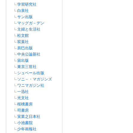
学習研究社
白泉社
サン出版
マッグガ－デン
主婦と生活社
松文館
双葉社
辰巳出版
中央公論新社
宙出版
東京三世社
シュベール出版
ソニ－・マガジンズ
ワニマガジン社
一迅社
光文社
桜桃書房
司書房
実業之日本社
小池書院
少年画報社