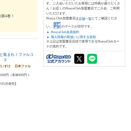
す。ご入会いただいたお客様には特典が盛りだくさ
ん！お近くのHonyaClub加盟書店でご入会、ご利用
いただけます。
第4巻！
Honya Club加盟書店は
にてご確認くださ
店舗一覧
い。
のマークが目印です。
HonyaClub会員規約
個人情報の取扱いに関する規程
※上記は加盟書店店頭で使用できるHonyaClubカー
ドの規約です。
と集まれ！ファルコ
 ３
だいすけ 日本ファル
,000円（本体909円＋
2年05月発売】