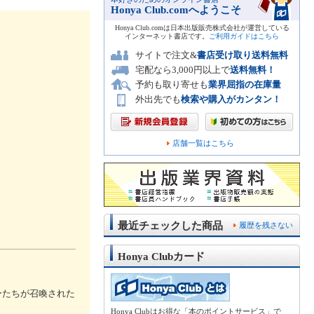
Honya Club.comへようこそ
Honya Club.comは日本出版販売株式会社が運営している
インターネット書店です。
ご利用ガイドはこちら
サイトで注文&
書店受け取り送料無料
宅配なら3,000円以上で
送料無料！
予約も取り寄せも
業界屈指の在庫量
外出先でも
検索や購入がカンタン！
店舗一覧はこちら
最近チェックした商品
履歴を残さない
Honya Clubカード
ーたちが召喚された
Honya Clubはお得な「本のポイントサービス」で