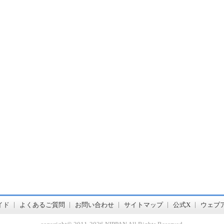
書店【ホンヤクラブ】はお好きな本屋での受け取りで送料無料！新刊予約・通販も。本（書籍）、雑誌、漫画（コミック）な
イド
よくあるご質問
お問い合わせ
サイトマップ
公式X
ウェブ