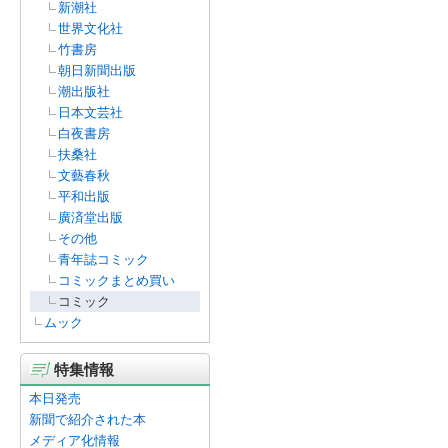
新潮社
世界文化社
竹書房
朝日新聞出版
潮出版社
日本文芸社
白夜書房
扶桑社
文藝春秋
平和出版
廣済堂出版
その他
青年誌コミック
コミックまとめ買い
コミック
ムック
特集情報
本日発売
新聞で紹介された本
メディア化情報