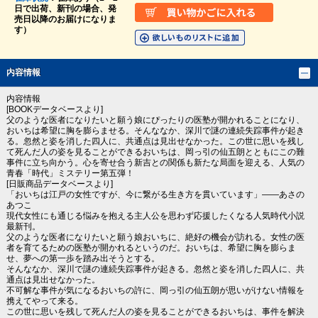
日で出荷、新刊の場合、発
売日以降のお届けになりま
す）
内容情報
内容情報
[BOOKデータベースより]
父のような医者になりたいと願う娘にぴったりの医塾が開かれることになり、
おいちは希望に胸を膨らませる。そんななか、深川で謎の連続失踪事件が起き
る。忽然と姿を消した四人に、共通点は見出せなかった。この世に思いを残し
て死んだ人の姿を見ることができるおいちは、岡っ引の仙五朗とともにこの難
事件に立ち向かう。心を寄せ合う新吉との関係も新たな局面を迎える、人気の
青春「時代」ミステリー第五弾！
[日販商品データベースより]
「おいちは江戸の女性ですが、今に繋がる生き方を貫いています」――あさの
あつこ
現代女性にも通じる悩みを抱える主人公を思わず応援したくなる人気時代小説
最新刊。
父のような医者になりたいと願う娘おいちに、絶好の機会が訪れる。女性の医
者を育てるための医塾が開かれるというのだ。おいちは、希望に胸を膨らま
せ、夢への第一歩を踏み出そうとする。
そんななか、深川で謎の連続失踪事件が起きる。忽然と姿を消した四人に、共
通点は見出せなかった。
不可解な事件が気になるおいちの許に、岡っ引の仙五朗が思いがけない情報を
携えてやって来る。
この世に思いを残して死んだ人の姿を見ることができるおいちは、事件を解決