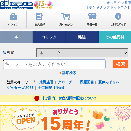
オンライン書店
【ホンヤクラブドットコム】
ログイン
会員登録
買い物かご
店舗一覧
ご利用ガイド
本
コミック
雑誌
その他商材
検索
詳細検索
注目のキーワード：
東野圭吾
｜
グローグー
｜
課題図書
｜
夏休みドリル
｜
ゲッターズ 2027
｜
十二国記【予約】
【ご案内】お盆期間の配送について