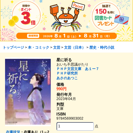
トップページ
>
本・コミック
>
文芸
>
文芸（日本）
>
歴史・時代小説
星に祈る
おいち不思議がたり
ＰＨＰ文芸文庫 あ１ー７
ＰＨＰ研究所
あさのあつこ
価格
990円
発行年月
2023年04月
判型
文庫
ISBN
9784569903002
点
在庫状況
：在庫あり（1～2