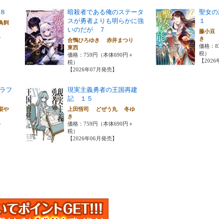
８
暗殺者である俺のステータ
聖女の
スが勇者よりも明らかに強
１
鳥飼
いのだが ７
藤小豆
＋
き
合鴨ひろゆき 赤井まつり
価格：8
東西
税）
価格：759円（本体690円＋
【202
税）
【2026年07月発売】
ラフ
現実主義勇者の王国再建
記 １５
梨や
上田悟司 どぜう丸 冬ゆ
き
＋
価格：759円（本体690円＋
税）
【2026年06月発売】