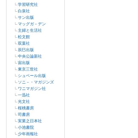
学習研究社
白泉社
サン出版
マッグガ－デン
主婦と生活社
松文館
双葉社
辰巳出版
中央公論新社
宙出版
東京三世社
シュベール出版
ソニ－・マガジンズ
ワニマガジン社
一迅社
光文社
桜桃書房
司書房
実業之日本社
小池書院
少年画報社