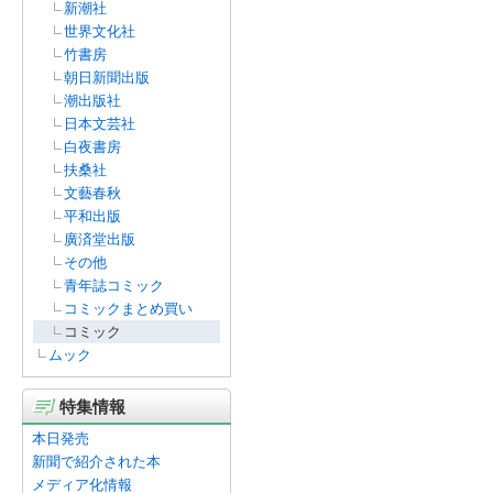
新潮社
世界文化社
竹書房
朝日新聞出版
潮出版社
日本文芸社
白夜書房
扶桑社
文藝春秋
平和出版
廣済堂出版
その他
青年誌コミック
コミックまとめ買い
コミック
ムック
特集情報
本日発売
新聞で紹介された本
メディア化情報