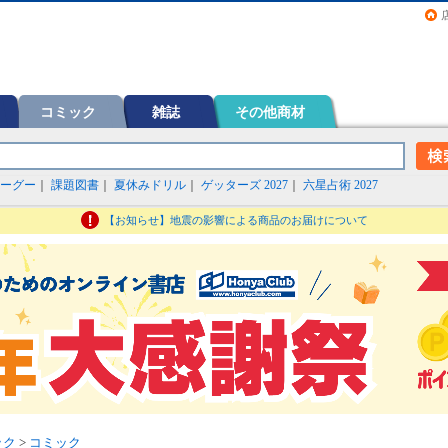
画（コミック）など在庫も充実
コミック
雑誌
その他商材
ーグー
｜
課題図書
｜
夏休みドリル
｜
ゲッターズ 2027
｜
六星占術 2027
【お知らせ】地震の影響による商品のお届けについて
ック
>
コミック