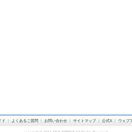
書店【ホンヤクラブ】はお好きな本屋での受け取りで送料無料！新刊予約・通販も。本（書籍）、雑誌、漫画（コミック）な
イド
よくあるご質問
お問い合わせ
サイトマップ
公式X
ウェブ