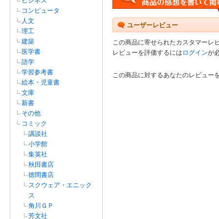
ビジネス
コンピュータ
人文
ユーザーレビュー
理工
建築
この商品に寄せられたカスタマーレ
医学書
レビューを評価するには
ログイン
が
語学
学習参考書
この商品に対するあなたのレビュー
絵本・児童書
文庫
新書
その他
コミック
講談社
小学館
集英社
秋田書店
徳間書店
スクウェア・エニック
ス
角川ＧＰ
芳文社