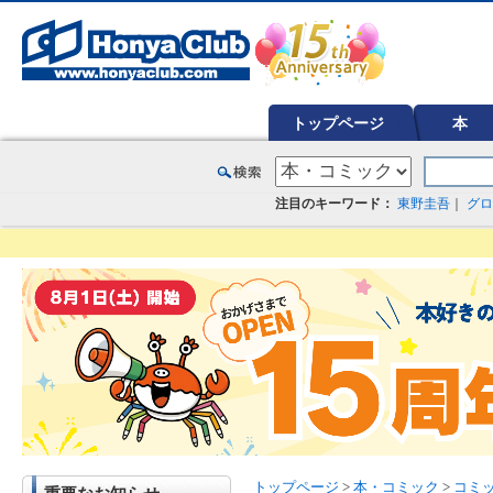
オンライン書店【ホンヤクラブ】はお好きな本屋での受け取りで送料無料！新刊予約・通販も。本（書籍）、雑誌、漫
トップページ
本
注目のキーワード：
東野圭吾
｜
グロ
トップページ
>
本・コミック
>
コミ