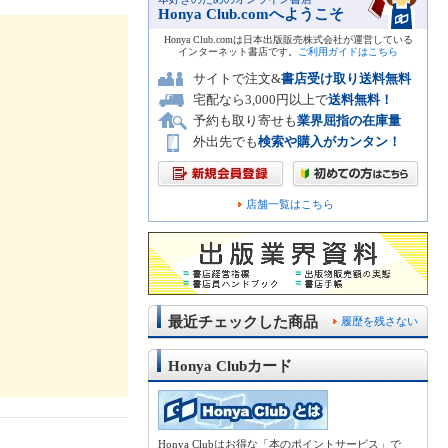
Honya Club.comへようこそ
Honya Club.comは日本出版販売株式会社が運営している
インターネット書店です。
ご利用ガイドはこちら
サイトで注文&
書店受け取り送料無料
宅配なら3,000円以上で
送料無料！
予約も取り寄せも
業界屈指の在庫量
外出先でも
検索や購入がカンタン！
店舗一覧はこちら
最近チェックした商品
履歴を残さない
Honya Clubカード
Honya Clubはお得な「本のポイントサービス」で