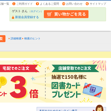
店舗一覧
ご利用ガイド
よくあるご質問
お問い合わせ
サイトマップ
ゲスト さん
（
ログイン
）
新規会員登録する
詳細検索
検索のヒント
本好きのためのオンライン書店