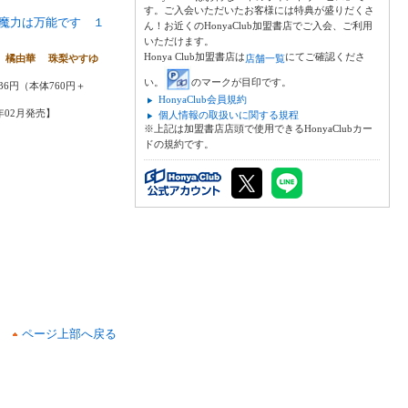
す。ご入会いただいたお客様には特典が盛りだくさ
魔力は万能です １
ん！お近くのHonyaClub加盟書店でご入会、ご利用
いただけます。
Honya Club加盟書店は
にてご確認くださ
 橘由華 珠梨やすゆ
店舗一覧
い。
のマークが目印です。
36円（本体760円＋
HonyaClub会員規約
6年02月発売】
個人情報の取扱いに関する規程
※上記は加盟書店店頭で使用できるHonyaClubカー
ドの規約です。
ページ上部へ戻る