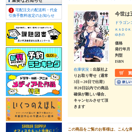
重要なお知らせ
宅配注文の配送料・代金
今世は
引換手数料改定のお知らせ
ドラゴン
ＫＡＤＯＫ
ゆきの
価格
発行年月
判型
ISBN
在庫状況
：出版社よ
りお取り寄せ（通常
3日～20日で出荷）
※20日以内での商品
確保が難しい場合、
キャンセルさせて頂
きます
この商品をご覧のお客様は、こんな