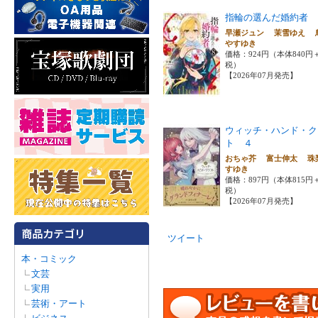
指輪の選んだ婚約者 
早瀬ジュン 茉雪ゆえ 
やすゆき
価格：924円（本体840円
税）
【2026年07月発売】
ウィッチ・ハンド・ク
ト ４
おちゃ芥 富士伸太 珠
すゆき
価格：897円（本体815円
税）
【2026年07月発売】
ツイート
本・コミック
文芸
実用
芸術・アート