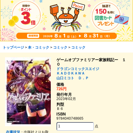
トップページ
>
本・コミック
>
コミック
>
コミック
ゲームオブファミリアー家族戦記ー １
０
ドラゴンコミックスエイジ
ＫＡＤＯＫＡＷＡ
山口ミコト
Ｄ．Ｐ
価格
726円
発行年月
2023年02月
判型
Ｂ６
ISBN
9784040748665
点
在庫状況
：出版社よりお取