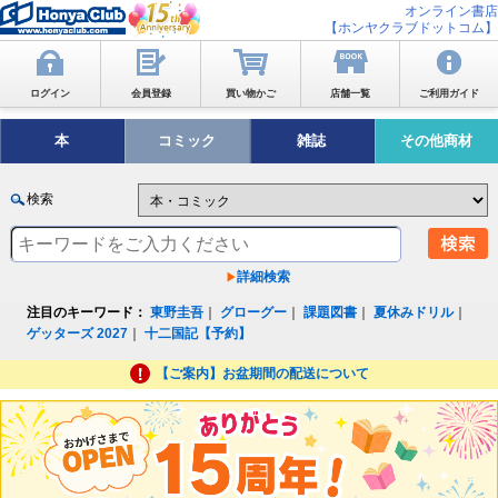
オンライン書店
【ホンヤクラブドットコム】
ログイン
会員登録
買い物かご
店舗一覧
ご利用ガイド
本
コミック
雑誌
その他商材
検索
詳細検索
注目のキーワード：
東野圭吾
｜
グローグー
｜
課題図書
｜
夏休みドリル
｜
ゲッターズ 2027
｜
十二国記【予約】
【ご案内】お盆期間の配送について