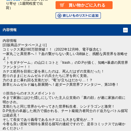
り寄せ（1週間程度で出
荷）
内容情報
内容情報
[日販商品データベースより]
コミックス累計80万部突破！！（2022年12月時、電子版含む）
一家丸ごと異世界へ！？血の繋がらない美しい3姉妹と、残酷な異世界を攻略せ
よ！
「トモダチゲーム」の山口ミコトと「trash.」のD.Pが描く、知略×暴虐の異世界
ファンタジー！！
カナエ処刑を目前に姿を表したのは、死んだはずの支衛だった！
怒りのままにヒルムゼルドの兵士たちに牙を剥く支衛。
力のままに暴れ回る支衛だが、“竜”が立ちはだかり…！？
新章ヒルムゼルド編も新展開へ！超ダーク異世界ファンタジー、第10巻！
☆担当からのオススメポイント☆
今まで家族にはひた隠しにしていた主人公支衛の「裏の顔」が遂に家族の前に
明かされ、
支衛たちと同じ世界からやってきた世界転生者、シンドラゴンと激突！
D.P先生の卓越した画力で描かれる、チート級能力者同士のド迫力なバトル描写
は超必見！
そして長女であり義母であるカナエにも大きな変化が…？
今巻も良い意味で期待を裏切る描写の連続ですので、是非コミックスでお確か
めください！