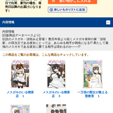
日で出荷、新刊の場合、発
売日以降のお届けになりま
す）
内容情報
内容情報
[日販商品データベースより]
伝説のメスガキ・須垣みえ登場！ 数百年前より続くメスガキ発祥の家「須垣
家」の現当主である彼女にとっては、あらゆる相手が雑魚になる!? 果たして最
強のメスガキである彼女に勝てる相手は現れるのか――!?
この商品をご覧のお客様は、こんな商品もチェックしています。
メスガキのいる喫茶
メスガキのいる喫茶
一万倍の聖女が教える
店 １
店 ３
聖教育 １