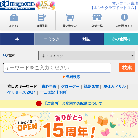
オンライン書店
【ホンヤクラブドットコム】
ログイン
会員登録
買い物かご
店舗一覧
ご利用ガイド
本
コミック
雑誌
その他商材
検索
詳細検索
注目のキーワード：
東野圭吾
｜
グローグー
｜
課題図書
｜
夏休みドリル
｜
ゲッターズ 2027
｜
十二国記【予約】
【ご案内】お盆期間の配送について