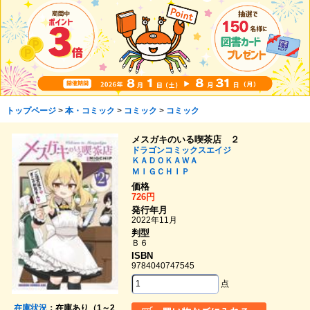
トップページ
>
本・コミック
>
コミック
>
コミック
メスガキのいる喫茶店 ２
ドラゴンコミックスエイジ
ＫＡＤＯＫＡＷＡ
ＭＩＧＣＨＩＰ
価格
726円
発行年月
2022年11月
判型
Ｂ６
ISBN
9784040747545
点
在庫状況
：在庫あり（1～2