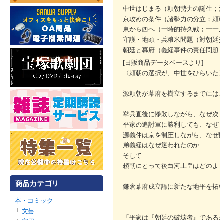
中世はじまる（頼朝勢力の誕生；
京攻めの条件（諸勢力の分立；頼
東から西へ（一時的持久戦；一一
守護・地頭・兵粮米問題（対朝廷
朝廷と幕府（義経事件の責任問題
[日販商品データベースより]
〈頼朝の選択が、中世をひらいた
源頼朝が幕府を樹立するまでには
挙兵直後に惨敗しながら、なぜ次
平家の追討軍に勝利しても、なぜ
源義仲は京を制圧しながら、なぜ
弟義経はなぜ逐われたのか
そして――
頼朝にとって後白河上皇はどのよ
鎌倉幕府成立論に新たな地平を拓
本・コミック
文芸
「平家は『朝廷の破壊者』である