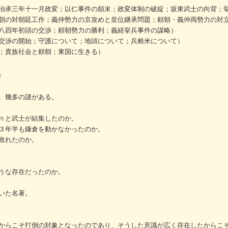
治承三年十一月政変；以仁事件の顛末；政変体制の破綻；坂東武士の向背；
朝の対朝廷工作；義仲勢力の京攻めと皇位継承問題；頼朝・義仲両勢力の対
八四年初頭の交渉；頼朝勢力の勝利；義経挙兵事件の謀略）
交渉の開始；守護について；地頭について；兵粮米について）
；貴族社会と頼朝；東国に生きる）
〉
、幾多の謎がある。
々と武士が結集したのか。
３年半も鎌倉を動かなかったのか。
敗れたのか。
うな存在だったのか。
いた名著。
からこそ打倒の対象となったのであり、そうした意識が広く存在したからこ