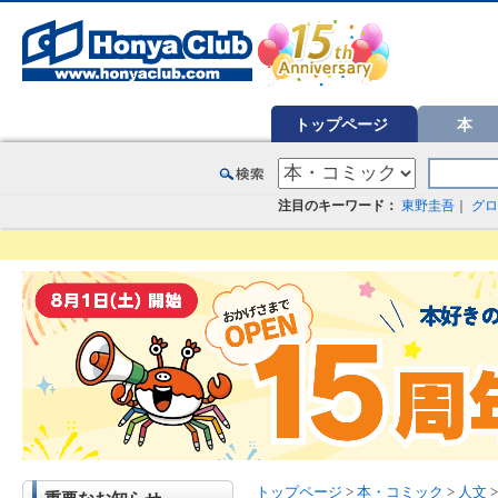
オンライン書店【ホンヤクラブ】はお好きな本屋での受け取りで送料無料！新刊予約・通販も。本（書籍）、雑誌、漫
トップページ
本
注目のキーワード：
東野圭吾
｜
グロ
トップページ
>
本・コミック
>
人文