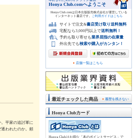
Honya Club.comへようこそ
Honya Club.comは日本出版販売株式会社が運営している
インターネット書店です。
ご利用ガイドはこちら
サイトで注文&
書店受け取り送料無料
宅配なら3,000円以上で
送料無料！
予約も取り寄せも
業界屈指の在庫量
外出先でも
検索や購入がカンタン！
店舗一覧はこちら
最近チェックした商品
履歴を残さない
Honya Clubカード
か。平家の追討軍に
ぜ逐われたのか。頼
Honya Clubはお得な「本のポイントサービス」で