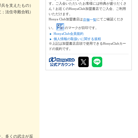
す。ご入会いただいたお客様には特典が盛りだくさ
挙兵を支えたもの）
ん！お近くのHonyaClub加盟書店でご入会、ご利用
立；法住寺殿合戦）
いただけます。
Honya Club加盟書店は
にてご確認くださ
店舗一覧
い。
のマークが目印です。
HonyaClub会員規約
個人情報の取扱いに関する規程
※上記は加盟書店店頭で使用できるHonyaClubカー
ドの規約です。
そ、多くの武士が反