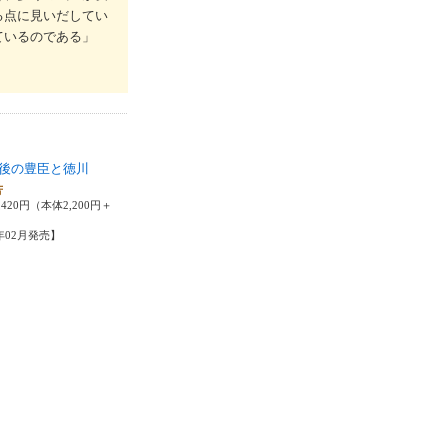
る点に見いだしてい
ているのである」
後の豊臣と徳川
芳
420円（本体2,200円＋
3年02月発売】