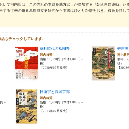
おいて河内氏は、この内乱の本質を地方武士が参加する『朝廷再建運動』た
呈する従来の鎌倉幕府成立史研究から本書はひとり距離をおき、孤高を持し
商品もチェックしています。
室町時代の祇園祭
秀吉没
河内将芳
河内将
＋
価格：1,980円（本体1,800円＋
価格：2,
税）
税）
【2020年07月発売】
【202
日蓮宗と戦国京都
河内将芳
0円＋
価格：1,980円（本体1,800円＋
税）
【2013年07月発売】