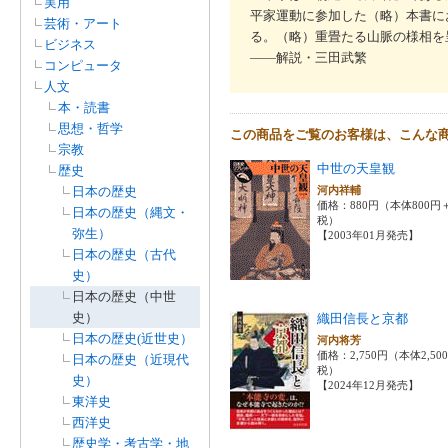
実用
平家運動に参加した（略）本書に
芸術・アート
る。（略）重畳たる山脈の様相を
ビジネス
――解説・三田武繁
コンピュータ
人文
本・読書
思想・哲学
この商品をご覧のお客様は、こんな
宗教
中世の天皇観
歴史
日本の歴史
河内祥輔
価格：880円（本体800円
日本の歴史（縄文・
税）
弥生）
【2003年01月発売】
日本の歴史（古代
史）
日本の歴史（中世
史）
織田信長と京都
日本の歴史(近世史）
河内将芳
価格：2,750円（本体2,50
日本の歴史（近現代
税）
史）
【2024年12月発売】
東洋史
西洋史
歴史学・考古学・地