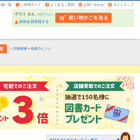
店舗一覧
ご利用ガイド
よくあるご質問
お問い合わせ
サイトマップ
ゲスト さん
（
ログイン
）
新規会員登録する
詳細検索
検索のヒント
本好きのためのオンライン書店