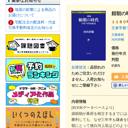
重要なお知らせ
地震の影響による商品の
頼朝の
お届けについて
１１８０
宅配注文の配送料・代金
引換手数料改定のお知らせ
文春学藝
文藝春秋
河内祥輔
価格
発行年月
判型
ISBN
在庫状況
：品切れの
ためご注文いただけ
ません。入荷お知ら
せにご登録下さい
内容情報
[BOOKデータベースより]
源頼朝が幕府を樹立するまでには
勝利しても、なぜ三年半も鎌倉を
朝にとって後白河上皇はどのよう