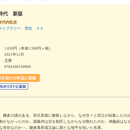
時代 新版
年代内乱史
ライブラリー 歴史 ４４
1,650円（本体1,500円＋税）
2021年12月
文庫
9784168130960
、幾多の謎がある。挙兵直後に惨敗しながら、なぜ次々と武士が結集したの
動かなかったのか。源義仲は京を制圧しながらなぜ敗れたのか。弟義経はな
な存在なのか―。鎌倉幕府成立論に新たな地平を拓いた名著。