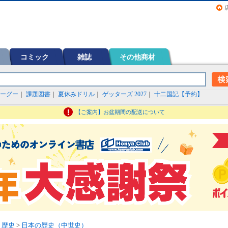
画（コミック）など在庫も充実
コミック
雑誌
その他商材
ーグー
｜
課題図書
｜
夏休みドリル
｜
ゲッターズ 2027
｜
十二国記【予約】
【ご案内】お盆期間の配送について
>
歴史
>
日本の歴史（中世史）