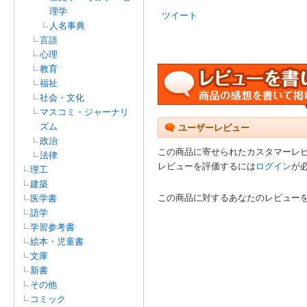
理学
ツイート
人名事典
言語
心理
教育
福祉
社会・文化
マスコミ・ジャーナリ
ズム
ユーザーレビュー
政治
この商品に寄せられたカスタマーレ
法律
レビューを評価するには
ログイン
が
理工
建築
この商品に対するあなたのレビュー
医学書
語学
学習参考書
絵本・児童書
文庫
新書
その他
コミック