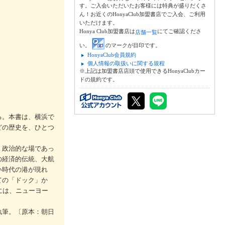
す。ご入会いただいたお客様には特典が盛りだくさ
ん！お近くのHonyaClub加盟書店でご入会、ご利用
いただけます。
Honya Club加盟書店は
にてご確認くださ
店舗一覧
い。
のマークが目印です。
HonyaClub会員規約
個人情報の取扱いに関する規程
※上記は加盟書店店頭で使用できるHonyaClubカー
ドの規約です。
る。本書は、横浜で
どの歴史を、ひとつ
・政治的な場であっ
の経済的伝統、大航
い時代の港が現れ
ての「ドック」か
には、ニューヨー
執筆。〔原本：朝日