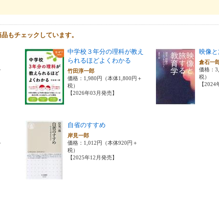
商品もチェックしています。
中学校３年分の理科が教え
映像と
られるほどよくわかる
倉石一
＋
価格：3,
竹田淳一郎
税）
価格：1,980円（本体1,800円＋
【202
税）
【2026年03月発売】
自省のすすめ
岸見一郎
＋
価格：1,012円（本体920円＋
税）
【2025年12月発売】