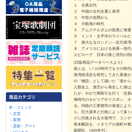
１ 古典古代
２ 中国の古代水運と港湾
３ 中世の谷間から
４ 大航海の時代
５ アムステルダムの貿易と海運
６ インド・太平洋のライバルた
７ 偉大なるロンドン―近代港湾
８ アメリカにおける発展―現代
エピローグ 日本の港と現代の技
[日販商品データベースより]
港とは、いつの時代でもその時代
港湾経済史を研究してきた著者が
の「物語」として描いた「港から
人類史上、漁労から発生した港は
たが、やがて商取引を行う「交易
海時代のセビリアやリスボン、オ
る。内陸の工業都市の発達により
本・コミック
ら、巨大資本と行政によって多く
文芸
クに代表される大港湾で、コンテ
実用
巻末解説を、イタリアの港町や東
芸術・アート
新聞社、1989年刊〕