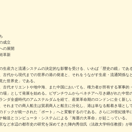
ち
の成立
への展開
術革新
の生産力と流通システムの決定的な影響を受ける、いわば「歴史の鏡」であ
、古代から現代までの世界の港の発達と、それをうながす生産・流通関係な
見た世界史」である。
、古代オリエントや地中海、また中国においても、権力者が所有する軍事的
の場」として発展を始める。ビザンチウムからベネチアへ引き継がれた中世
ランダ全盛時代のアムステルダムを経て、産業革命期のロンドンに全く新し
、それまでの商人船主は貿易商人と船主に分化し、港は単なる船着き場とし
のドックが統一された「ポート」へと変貌するのである。さらに20世紀後半
ナ輸送とコンピュータ・システムによる「海運の大革命」が起こっている。
京など水辺の都市史の研究を深めてきた陣内秀信氏（法政大学特任教授）が