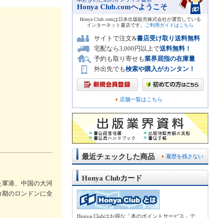
Honya Club.comへようこそ
Honya Club.comは日本出版販売株式会社が運営している
インターネット書店です。
ご利用ガイドはこちら
サイトで注文&
書店受け取り送料無料
宅配なら3,000円以上で
送料無料！
予約も取り寄せも
業界屈指の在庫量
外出先でも
検索や購入がカンタン！
店舗一覧はこちら
最近チェックした商品
履歴を残さない
Honya Clubカード
た軍港、中国の大河
命期のロンドンに全
Honya Clubはお得な「本のポイントサービス」で