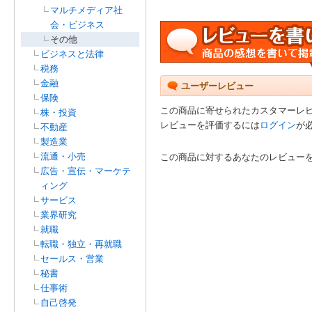
マルチメディア社
会・ビジネス
その他
ビジネスと法律
税務
金融
ユーザーレビュー
保険
この商品に寄せられたカスタマーレ
株・投資
レビューを評価するには
ログイン
が
不動産
製造業
流通・小売
この商品に対するあなたのレビュー
広告・宣伝・マーケテ
ィング
サービス
業界研究
就職
転職・独立・再就職
セールス・営業
秘書
仕事術
自己啓発