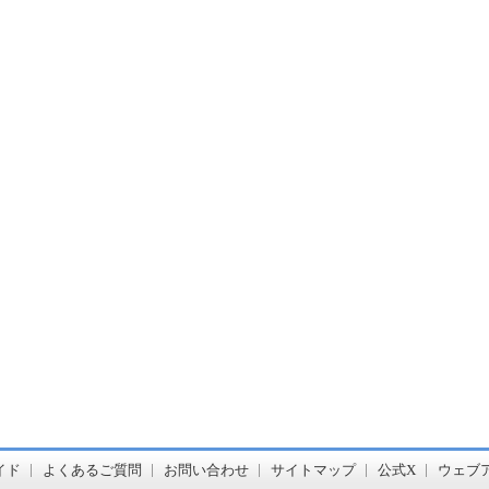
書店【ホンヤクラブ】はお好きな本屋での受け取りで送料無料！新刊予約・通販も。本（書籍）、雑誌、漫画（コミック）な
イド
よくあるご質問
お問い合わせ
サイトマップ
公式X
ウェブ