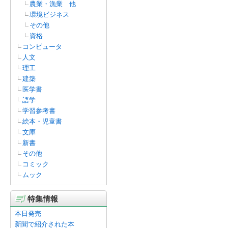
農業・漁業 他
環境ビジネス
その他
資格
コンピュータ
人文
理工
建築
医学書
語学
学習参考書
絵本・児童書
文庫
新書
その他
コミック
ムック
特集情報
本日発売
新聞で紹介された本