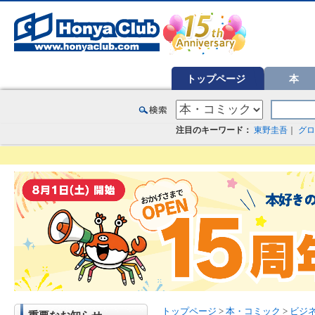
オンライン書店【ホンヤクラブ】はお好きな本屋での受け取りで送料無料！新刊予約・通販も。本（書籍）、雑誌、漫
トップページ
本
注目のキーワード：
東野圭吾
｜
グロ
トップページ
>
本・コミック
>
ビジ