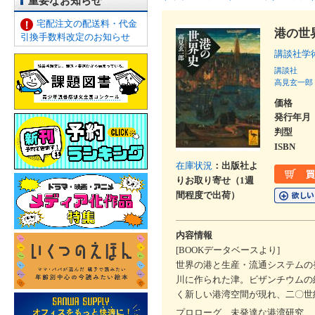
重要なお知らせ
宅配注文の配送料・代金
港の世
引換手数料改定のお知らせ
講談社学
講談社
高見玄一郎
価格
発行年月
判型
ISBN
在庫状況
：出版社よ
りお取り寄せ（1週
間程度で出荷）
内容情報
[BOOKデータベースより]
世界の港と生産・流通システムの
川に作られた津。ビザンチウムの
く新しい港湾空間が現れ、二〇世
プロローグ 未発達な港湾研究