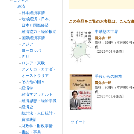
ビジネス
経済
日本経済事情
地域経済（日本）
この商品をご覧のお客様は、こんな
日本と国際経済
経済協力・経済援助
中動態の世界
国際経済事情
國分功一郎
価格：990円（本体900円
アジア
税）
ヨーロッパ
【2025年04月発売】
ＥＵ
ロシア・東欧
アメリカ・カナダ・
オーストラリア
手段からの解放
その他の国々
國分功一郎
価格：968円（本体880円
経済学
税）
経済学アラカルト
【2025年01月発売】
経済思想・経済学説
経済史
統計法・人口統計・
資源統計
ツイート
財政学・財政事情
書誌・事典