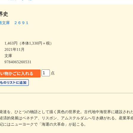
界史
術文庫 ２６９１
1,463円（本体1,330円＋税）
2021年11月
文庫
9784065260531
点
発達を、ひとつの物語として描く異色の世界史。古代地中海世界に建設され
経済的発展はベネチア、リスボン、アムステルダムへ引き継がれる。産業革
紀にはニューヨークで「海運の大革命」が起こる。