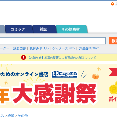
画（コミック）など在庫も充実
コミック
雑誌
その他商材
ーグー
｜
課題図書
｜
夏休みドリル
｜
ゲッターズ 2027
｜
六星占術 2027
【お知らせ】地震の影響による商品のお届けについて
ネス
>
経済
>
その他