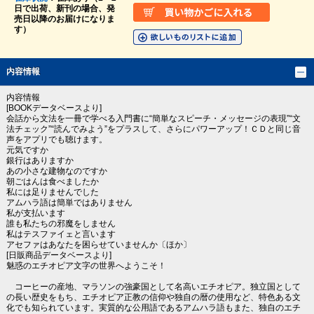
日で出荷、新刊の場合、発
売日以降のお届けになりま
す）
内容情報
内容情報
[BOOKデータベースより]
会話から文法を一冊で学べる入門書に“簡単なスピーチ・メッセージの表現”“文
法チェック”“読んでみよう”をプラスして、さらにパワーアップ！ＣＤと同じ音
声をアプリでも聴けます。
元気ですか
銀行はありますか
あの小さな建物なのですか
朝ごはんは食べましたか
私には足りませんでした
アムハラ語は簡単ではありません
私が支払います
誰も私たちの邪魔をしません
私はテスファイェと言います
アセファはあなたを困らせていませんか〔ほか〕
[日販商品データベースより]
魅惑のエチオピア文字の世界へようこそ！
コーヒーの産地、マラソンの強豪国として名高いエチオピア。独立国として
の長い歴史をもち、エチオピア正教の信仰や独自の暦の使用など、特色ある文
化でも知られています。実質的な公用語であるアムハラ語もまた、独自のエチ