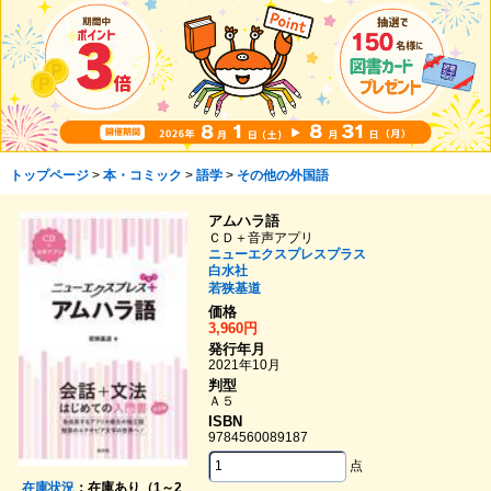
トップページ
>
本・コミック
>
語学
>
その他の外国語
アムハラ語
ＣＤ＋音声アプリ
ニューエクスプレスプラス
白水社
若狭基道
価格
3,960円
発行年月
2021年10月
判型
Ａ５
ISBN
9784560089187
点
在庫状況
：在庫あり（1～2