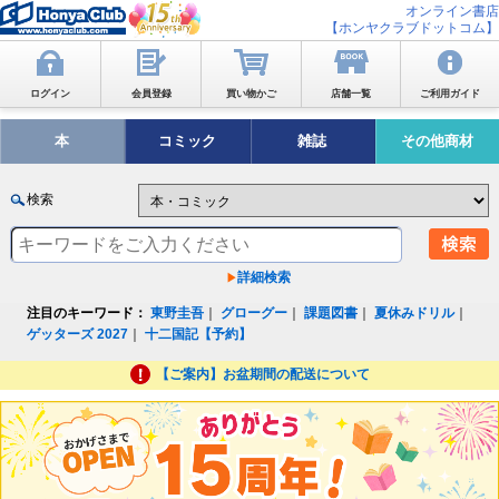
オンライン書店
【ホンヤクラブドットコム】
ログイン
会員登録
買い物かご
店舗一覧
ご利用ガイド
本
コミック
雑誌
その他商材
検索
詳細検索
注目のキーワード：
東野圭吾
｜
グローグー
｜
課題図書
｜
夏休みドリル
｜
ゲッターズ 2027
｜
十二国記【予約】
【ご案内】お盆期間の配送について