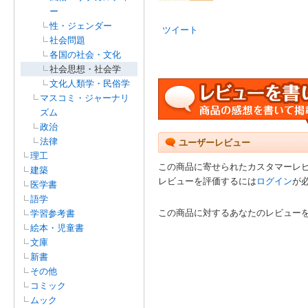
ー
性・ジェンダー
ツイート
社会問題
各国の社会・文化
社会思想・社会学
文化人類学・民俗学
マスコミ・ジャーナリ
ズム
政治
法律
ユーザーレビュー
理工
この商品に寄せられたカスタマーレ
建築
レビューを評価するには
ログイン
が
医学書
語学
この商品に対するあなたのレビュー
学習参考書
絵本・児童書
文庫
新書
その他
コミック
ムック