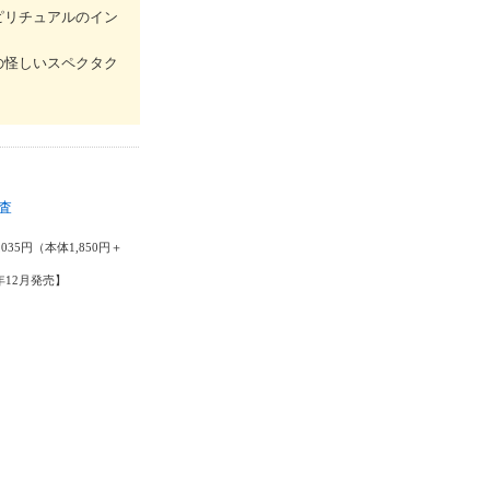
ピリチュアルのイン
の怪しいスペクタク
査
輔
035円（本体1,850円＋
6年12月発売】