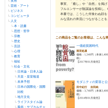
実用
事実、「癒し」や「自然」を掲げ
芸術・アート
フルエンサーが陰謀論を投稿し、
ビジネス
本書では、こうした何食わぬ顔を
コンピュータ
ルな流れの奔流につながることを
人文
本・読書
思想・哲学
宗教
この商品をご覧のお客様は、こんな
歴史
一億総貧困時代
言語
心理
雨宮処凛
価格：1,540円（本体1,40
教育
税）
福祉
【2017年01月発売】
社会・文化
日本論・日本人論
天皇・皇室報道
未来予想
モダニティの変容と公
日本の国際化・国際
田中紀行 吉田純
価格：3,740円（本体3,40
比較
税）
地方文化
【2014年01月発売】
ライフスタイル論
風俗・サブカルチャ