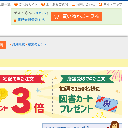
店舗一覧
ご利用ガイド
よくあるご質問
お問い合わせ
サイトマップ
ゲスト さん
（
ログイン
）
新規会員登録する
詳細検索
検索のヒント
本好きのためのオンライン書店