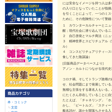
には安全なイメージを持つ人は多
の入り口となっていたことが指摘
を引くことによって、一つのミス
ために、その危険性について警鐘
１ カウンターカルチャーとニュ
醒；現代社会に潜り込んでいるニ
２ 自己啓発とマルチ商法（ニュ
３ 精神世界とスピリチュアル（
ル）
４ コンスピリチュアリティ―ス
食してきた陰謀論）
[日販商品データベースより]
アノン・カルトにつながる現代史
コロナ禍、そしてトランプ政権の
せ、社会問題にまで発展している
無稽な主張をする著名人もいる。
にたくさん存在していることに自
たとえば、「チャネリング」「ホ
本・コミック
かし、「ビートルズ」「スティー
文芸
般名詞が、誰かを闇落ちさせる入