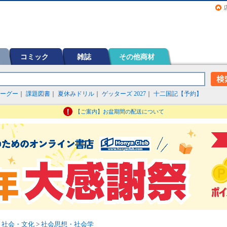
画（コミック）など在庫も充実
コミック
雑誌
その他商材
ーグー
｜
課題図書
｜
夏休みドリル
｜
ゲッターズ 2027
｜
十二国記【予約】
【ご案内】お盆期間の配送について
>
社会・文化
>
社会思想・社会学