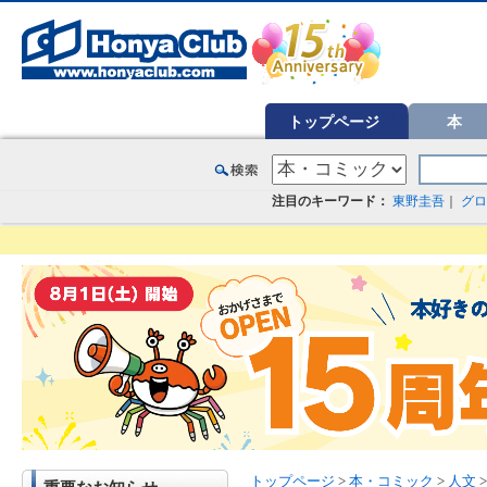
オンライン書店【ホンヤクラブ】はお好きな本屋での受け取りで送料無料！新刊予約・通販も。本（書籍）、雑誌、漫
トップページ
本
注目のキーワード：
東野圭吾
｜
グロ
トップページ
>
本・コミック
>
人文