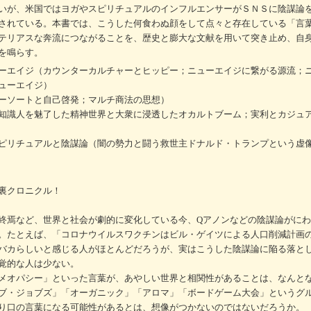
いが、米国ではヨガやスピリチュアルのインフルエンサーがＳＮＳに陰謀論
されている。本書では、こうした何食わぬ顔をして点々と存在している「言
テリアスな奔流につながることを、歴史と膨大な文献を用いて突き止め、自
を鳴らす。
ーエイジ（カウンターカルチャーとヒッピー；ニューエイジに繋がる源流；
ューエイジ）
ーソートと自己啓発；マルチ商法の思想）
知識人を魅了した精神世界と大衆に浸透したオカルトブーム；実利とカジュ
ピリチュアルと陰謀論（闇の勢力と闘う救世主ドナルド・トランプという虚
裏クロニクル！
終焉など、世界と社会が劇的に変化している今、Qアノンなどの陰謀論がに
。たとえば、「コロナウイルスワクチンはビル・ゲイツによる人口削減計画
バカらしいと感じる人がほとんどだろうが、実はこうした陰謀論に陥る落と
覚的な人は少ない。
メオパシー」といった言葉が、あやしい世界と相関性があることは、なんと
ブ・ジョブズ」「オーガニック」「アロマ」「ボードゲーム大会」というグ
り口の言葉になる可能性があるとは、想像がつかないのではないだろうか。