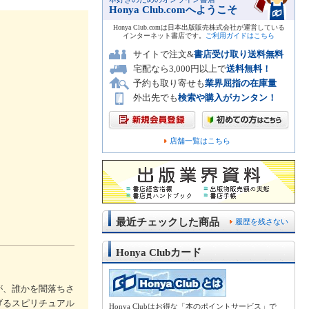
Honya Club.comへようこそ
Honya Club.comは日本出版販売株式会社が運営している
インターネット書店です。
ご利用ガイドはこちら
サイトで注文&
書店受け取り送料無料
宅配なら3,000円以上で
送料無料！
予約も取り寄せも
業界屈指の在庫量
外出先でも
検索や購入がカンタン！
店舗一覧はこちら
最近チェックした商品
履歴を残さない
Honya Clubカード
が、誰かを闇落ちさ
げるスピリチュアル
Honya Clubはお得な「本のポイントサービス」で