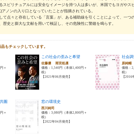
るスピリチュアルには安全なイメージを持つ人は多いが、米国でもヨガやス
Qアノンの入り口となっていたことが指摘されている。
して点々と存在している「言葉」が、ある補助線を引くことによって、一つ
、歴史と膨大な文献を用いて検証し、その危険性に警鐘を鳴らす。
商品もチェックしています。
この社会の歪みと希望
社会調
佐藤優 雨宮処凛
原純
0円＋
価格：1,540円（本体1,400円＋
価格：2,
税）
税）
【2021年06月発売】
【201
共圏
窓の環境史
西川純司
0円＋
価格：3,080円（本体2,800円＋
税）
【2022年04月発売】