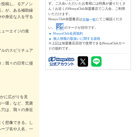
を投稿し、Ｑアノン
す。ご入会いただいたお客様には特典が盛りだくさ
ん！お近くのHonyaClub加盟書店でご入会、ご利用
葉」が、ある補助線
いただけます。
身や身近な人を守る
Honya Club加盟書店は
にてご確認くださ
店舗一覧
い。
のマークが目印です。
ニューエイジの覚
HonyaClub会員規約
個人情報の取扱いに関する規程
※上記は加盟書店店頭で使用できるHonyaClubカー
ドの規約です。
アルのスピリチュア
像；我々の日常に侵
わかに広がりを見
の一環」など、荒唐
し穴は、我々の身近
なく想像できる。し
ループ名や人名、一