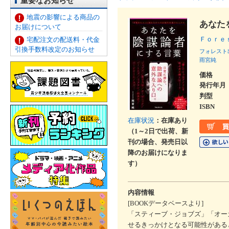
重要なお知らせ
地震の影響による商品の
あなた
お届けについて
Ｆｏｒｅ
宅配注文の配送料・代金
引換手数料改定のお知らせ
フォレスト
雨宮純
価格
発行年月
判型
ISBN
在庫状況
：在庫あり
（1～2日で出荷、新
刊の場合、発売日以
降のお届けになりま
す）
内容情報
[BOOKデータベースより]
「スティーブ・ジョブズ」「オー
せるきっかけとなる可能性がある