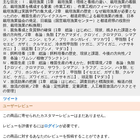
主な目次：Ⅰ．栽培漁業［1章 栽培漁業：増殖と養殖の違い、栽培漁業の着眼
点、栽培漁業を構成する要素（作業工程）、作業工程のフィードバック管理、
栽培漁業は実践学門の集大成／2章 栽培漁業の歴史：なぜ栽培漁業が必要とな
ったのか、種苗生産のブレイクスルー、都道府県による栽培漁業の推進、日本
栽培漁業協会の発足、日栽協（国営栽培漁業センター）と都道府県の役割分
担、栽培漁業の転換期］
Ⅱ．親魚養成と良質卵の確保［1章 総論：はじめに、現状、残された課題と今
後の方向性／2章 各論：魚類【アカアマダイ、クロソイ、クロマグロ、シマア
ジ、トラフグ、ニシン、ヒラメ、ブリ、ホシガレイ、マツカワ】、甲殻類【イ
セエビ、ガザミ、クルマエビ、冷水性甲殻類（ケガニ、ズワイガニ、ハナサキ
ガニ）】、頭足類【コブシメ、マダコ】］
Ⅲ．餌料培養［1章 総論：餌料培養の歴史、現状と課題、今後の方向性／2
章 各論：ワムシ／植物プランクトン］
Ⅳ．種苗生産［1章 総論：種苗生産の考えかた、飼育環境／2章 各論：魚類
【クロソイ、クロマグロ、サワラ、シマアジ、トラフグ、ニシン、ハタ類、ヒ
ラメ、ブリ、ホシガレイ、マツカワ】、甲殻類【イセエビ、ガザミ類、クルマ
エビ、ケガニ、ズワイガニ、ハナサキガニ】、頭足類【マダコ】］
Ⅴ．放流効果の把握［1章 総論：はじめに、調査目的と標識技術、輸送の技
術、放流の技術／2章 各論：定性調査、定量調査、人工種苗放流のリスクとそ
の管理］
ツイート
ユーザーレビュー
この商品に寄せられたカスタマーレビューはまだありません。
レビューを評価するには
ログイン
が必要です。
この商品に対するあなたのレビューを投稿することができます。