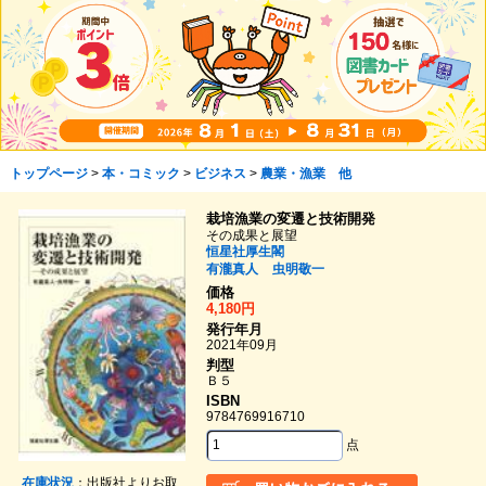
トップページ
>
本・コミック
>
ビジネス
>
農業・漁業 他
栽培漁業の変遷と技術開発
その成果と展望
恒星社厚生閣
有瀧真人
虫明敬一
価格
4,180円
発行年月
2021年09月
判型
Ｂ５
ISBN
9784769916710
点
在庫状況
：出版社よりお取