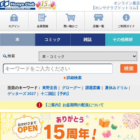
オンライン書店
【ホンヤクラブドットコム】
ログイン
会員登録
買い物かご
店舗一覧
ご利用ガイド
本
コミック
雑誌
その他商材
検索
詳細検索
注目のキーワード：
東野圭吾
｜
グローグー
｜
課題図書
｜
夏休みドリル
｜
ゲッターズ 2027
｜
十二国記【予約】
【ご案内】お盆期間の配送について