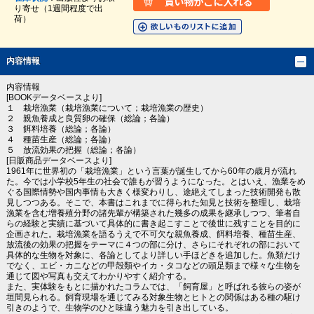
り寄せ（1週間程度で出
荷）
内容情報
内容情報
[BOOKデータベースより]
１ 栽培漁業（栽培漁業について；栽培漁業の歴史）
２ 親魚養成と良質卵の確保（総論；各論）
３ 餌料培養（総論；各論）
４ 種苗生産（総論；各論）
５ 放流効果の把握（総論；各論）
[日販商品データベースより]
1961年に世界初の「栽培漁業」という言葉が誕生してから60年の歳月が流れ
た。今では小学校5年生の社会で誰もが習うようになった。とはいえ、漁業をめ
ぐる国際情勢や国内事情も大きく様変わりし、途絶えてしまった技術開発も散
見しつつある。そこで、本書はこれまでに得られた知見と技術を整理し、栽培
漁業を含む増養殖分野の諸先輩が構築された幾多の成果を継承しつつ、筆者自
らの経験と実績に基づいて具体的に書き起こすことで後世に残すことを目的に
企画された。栽培漁業を語るうえで不可欠な親魚養成、餌料培養、種苗生産、
放流後の効果の把握をテーマに４つの部に分け、さらにそれぞれの部において
具体的な生物を対象に、各論としてより詳しい手ほどきを追加した。魚類だけ
でなく、エビ・カニなどの甲殻類やイカ・タコなどの頭足類まで様々な生物を
通じて図や写真も交えてわかりやすく紹介する。
また、実体験をもとに描かれたコラムでは、「飼育屋」と呼ばれる彼らの姿が
垣間見られる。飼育現場を通じてみる対象生物とヒトとの関係はある種の駆け
引きのようで、生物学のひと味違う魅力を引き出している。