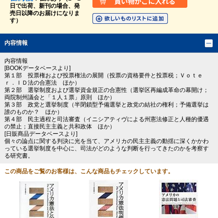
日で出荷、新刊の場合、発
売日以降のお届けになりま
す）
内容情報
内容情報
[BOOKデータベースより]
第１部 投票権および投票権法の展開（投票の資格要件と投票税；Ｖｏｔｅ
ｒ．ＩＤ法の合憲法 ほか）
第２部 選挙制度および選挙資金規正の合憲性（選挙区再編成革命の幕開け；
両院制州議会と「１人１票」原則 ほか）
第３部 政党と選挙制度（半閉鎖型予備選挙と政党の結社の権利；予備選挙は
誰のものか？ ほか）
第４部 民主過程と司法審査（イニシアティヴによる州憲法修正と人種的優遇
の禁止；直接民主主義と共和政体 ほか）
[日販商品データベースより]
個々の論点に関する判決に光を当て、アメリカの民主主義の動揺に深くかかわ
っている選挙制度を中心に、司法がどのような判断を行ってきたのかを考察す
る研究書。
この商品をご覧のお客様は、こんな商品もチェックしています。