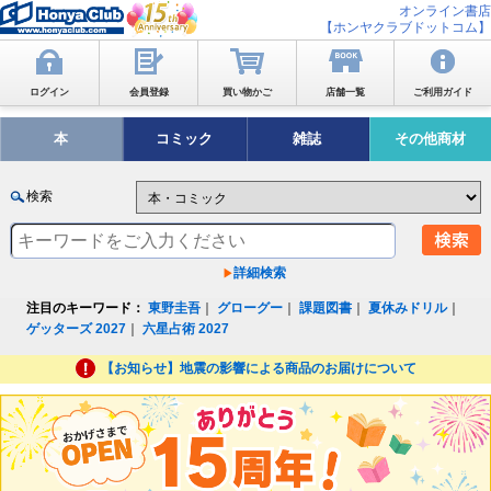
オンライン書店
【ホンヤクラブドットコム】
ログイン
会員登録
買い物かご
店舗一覧
ご利用ガイド
本
コミック
雑誌
その他商材
検索
詳細検索
注目のキーワード：
東野圭吾
｜
グローグー
｜
課題図書
｜
夏休みドリル
｜
ゲッターズ 2027
｜
六星占術 2027
【お知らせ】地震の影響による商品のお届けについて