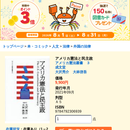
トップページ
>
本・コミック
>
人文
>
法律
>
外国の法律
アメリカ憲法と民主政
アメリカ憲法叢書 ３
成文堂
大沢秀介
大林啓吾
価格
9,900円
発行年月
2021年09月
判型
Ａ５
ISBN
9784792306939
点
在庫状況
：在庫あり（1～2