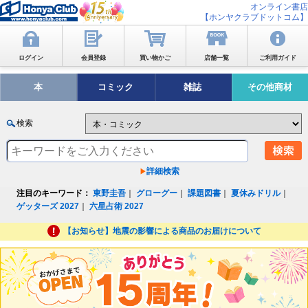
オンライン書店
【ホンヤクラブドットコム】
ログイン
会員登録
買い物かご
店舗一覧
ご利用ガイド
本
コミック
雑誌
その他商材
検索
詳細検索
注目のキーワード：
東野圭吾
｜
グローグー
｜
課題図書
｜
夏休みドリル
｜
ゲッターズ 2027
｜
六星占術 2027
【お知らせ】地震の影響による商品のお届けについて