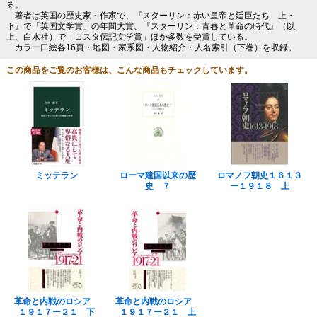
る。
著者は英国の歴史家・作家で、『スターリン：赤い皇帝と廷臣たち 上・
下』で「英国文学賞」の年間大賞、『スターリン：青春と革命の時代』（以
上、白水社）で「コスタ伝記文学賞」ほか多数を受賞している。
カラー口絵各16頁・地図・家系図・人物紹介・人名索引（下巻）を収録。
この商品をご覧のお客様は、こんな商品もチェックしています。
ミッテラン
ローマ建国以来の歴
ロマノフ朝史１６１３
史 ７
ー１９１８ 上
革命と内戦のロシア
革命と内戦のロシア
１９１７ー２１ 下
１９１７ー２１ 上