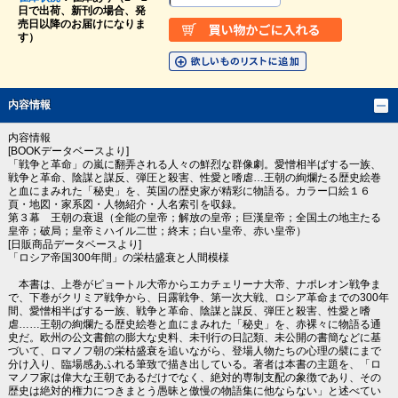
日で出荷、新刊の場合、発
売日以降のお届けになりま
す）
内容情報
内容情報
[BOOKデータベースより]
「戦争と革命」の嵐に翻弄される人々の鮮烈な群像劇。愛憎相半ばする一族、
戦争と革命、陰謀と謀反、弾圧と殺害、性愛と嗜虐…王朝の絢爛たる歴史絵巻
と血にまみれた「秘史」を、英国の歴史家が精彩に物語る。カラー口絵１６
頁・地図・家系図・人物紹介・人名索引を収録。
第３幕 王朝の衰退（全能の皇帝；解放の皇帝；巨漢皇帝；全国土の地主たる
皇帝；破局；皇帝ミハイル二世；終末；白い皇帝、赤い皇帝）
[日販商品データベースより]
「ロシア帝国300年間」の栄枯盛衰と人間模様
本書は、上巻がピョートル大帝からエカチェリーナ大帝、ナポレオン戦争ま
で、下巻がクリミア戦争から、日露戦争、第一次大戦、ロシア革命までの300年
間、愛憎相半ばする一族、戦争と革命、陰謀と謀反、弾圧と殺害、性愛と嗜
虐……王朝の絢爛たる歴史絵巻と血にまみれた「秘史」を、赤裸々に物語る通
史だ。欧州の公文書館の膨大な史料、未刊行の日記類、未公開の書簡などに基
づいて、ロマノフ朝の栄枯盛衰を追いながら、登場人物たちの心理の襞にまで
分け入り、臨場感あふれる筆致で描き出している。著者は本書の主題を、「ロ
マノフ家は偉大な王朝であるだけでなく、絶対的専制支配の象徴であり、その
歴史は絶対的権力につきまとう愚昧と傲慢の物語集に他ならない」と述べてい