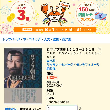
トップページ
>
本・コミック
>
人文
>
歴史
>
西洋史
ロマノフ朝史１６１３ー１９１８ 下
ＴＨＥ ＲＯＭＡＮＯＶＳ １６１３ー１
９１８
白水社
サイモン・セバーグ・モンテフィオーリ
染谷徹
価格
7,920円
発行年月
2021年09月
判型
四六判
ISBN
9784560098578
点
在庫状況
：在庫あり（1～2