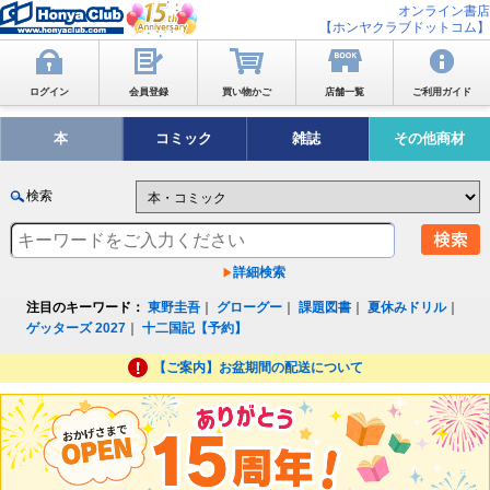
オンライン書店
【ホンヤクラブドットコム】
ログイン
会員登録
買い物かご
店舗一覧
ご利用ガイド
本
コミック
雑誌
その他商材
検索
詳細検索
注目のキーワード：
東野圭吾
｜
グローグー
｜
課題図書
｜
夏休みドリル
｜
ゲッターズ 2027
｜
十二国記【予約】
【ご案内】お盆期間の配送について