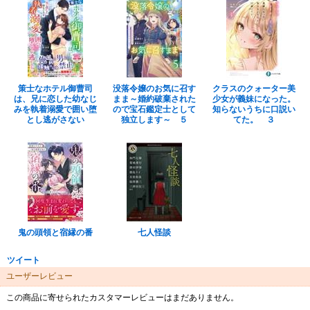
策士なホテル御曹司
没落令嬢のお気に召す
クラスのクォーター美
は、兄に恋した幼なじ
まま～婚約破棄された
少女が義妹になった。
みを執着溺愛で囲い堕
ので宝石鑑定士として
知らないうちに口説い
とし逃がさない
独立します～ ５
てた。 ３
鬼の頭領と宿縁の番
七人怪談
ツイート
ユーザーレビュー
この商品に寄せられたカスタマーレビューはまだありません。