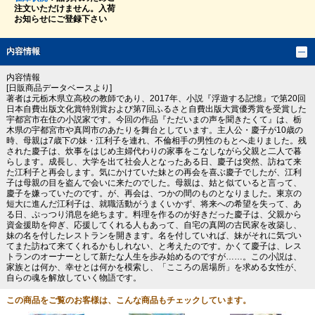
注文いただけません。入荷
お知らせにご登録下さい
内容情報
内容情報
[日販商品データベースより]
著者は元栃木県立高校の教師であり、2017年、小説『浮遊する記憶』で第20回
日本自費出版文化賞特別賞および第7回ふるさと自費出版大賞優秀賞を受賞した
宇都宮市在住の小説家です。今回の作品『ただいまの声を聞きたくて』は、栃
木県の宇都宮市や真岡市のあたりを舞台としています。主人公・慶子が10歳の
時、母親は7歳下の妹・江利子を連れ、不倫相手の男性のもとへ走りました。残
された慶子は、炊事をはじめ主婦代わりの家事をこなしながら父親と二人で暮
らします。成長し、大学を出て社会人となったある日、慶子は突然、訪ねて来
た江利子と再会します。気にかけていた妹との再会を喜ぶ慶子でしたが、江利
子は母親の目を盗んで会いに来たのでした。母親は、姑と似ていると言って、
慶子を嫌っていたのです。が、再会は、つかの間のものとなりました。東京の
短大に進んだ江利子は、就職活動がうまくいかず、将来への希望を失って、あ
る日、ぷっつり消息を絶ちます。料理を作るのが好きだった慶子は、父親から
資金援助を仰ぎ、応援してくれる人もあって、自宅の真岡の古民家を改築し、
妹の名を付したレストランを開きます。名を付していれば、妹がそれに気づい
てまた訪ねて来てくれるかもしれない、と考えたのです。かくて慶子は、レス
トランのオーナーとして新たな人生を歩み始めるのですが……。この小説は、
家族とは何か、幸せとは何かを模索し、「こころの居場所」を求める女性が、
自らの魂を解放していく物語です。
この商品をご覧のお客様は、こんな商品もチェックしています。