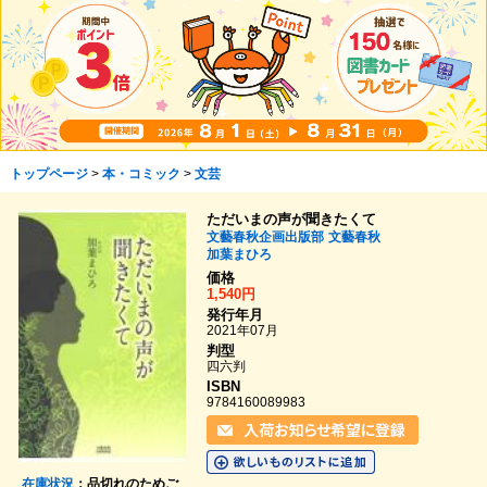
トップページ
>
本・コミック
>
文芸
ただいまの声が聞きたくて
文藝春秋企画出版部
文藝春秋
加葉まひろ
価格
1,540円
発行年月
2021年07月
判型
四六判
ISBN
9784160089983
在庫状況
：品切れのためご