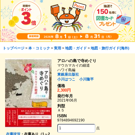
トップページ
>
本・コミック
>
実用
>
地図・ガイド
>
地図・旅行ガイド(海外)
アロハの島で寺めぐり
マウカマカイの細道
ハワイ島編
東銀座出版社
小川はつこ
小川隆平
価格
2,300円
発行年月
2021年06月
判型
Ａ５
ISBN
9784894692190
点
在庫状況
：在庫あり（1～2