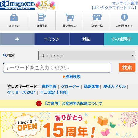
オンライン書店
【ホンヤクラブドットコム】
ログイン
会員登録
買い物かご
店舗一覧
ご利用ガイド
本
コミック
雑誌
その他商材
検索
詳細検索
注目のキーワード：
東野圭吾
｜
グローグー
｜
課題図書
｜
夏休みドリル
｜
ゲッターズ 2027
｜
十二国記【予約】
【ご案内】お盆期間の配送について