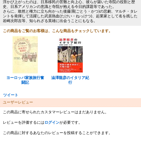
浮かび上がったのは、日系移民の苦難と向上心、彼らが築いた寺院の役割と歴
史、日系アメリカンの意識と寺院が抱える今日的課題等であった。
さらに、敢然と権力に立ち向かった後藤濶(ごとう・かつ)の悲劇、マルチ・タレ
ントを発揮して活躍した武居熱血(たけい・ねっけつ)、起業家として名を残した
岩崎次郎吉等、知られざる英雄に出会うことにもなる。
この商品をご覧のお客様は、こんな商品もチェックしています。
ヨーロッパ家族旅行奮
澁澤龍彦のイタリア紀
闘記
行
ツイート
ユーザーレビュー
この商品に寄せられたカスタマーレビューはまだありません。
レビューを評価するには
ログイン
が必要です。
この商品に対するあなたのレビューを投稿することができます。