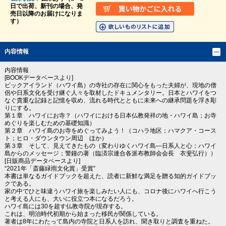
日で出荷、新刊の場合、発
売日以降のお届けになりま
す）
内容情報
内容情報
[BOOKデータベースより]
ビックアイランド（ハワイ島）の寺社の存在に関心をもった夫婦が、現地の僧
侶や日系文化を受け継ぐ人々を取材したドキュメンタリー。日本とハワイをつ
なぐ貴重な記録と記憶を収め、流れる時代とともに未来への継承問題を浮き彫
りにする。
第１章 ハワイにお寺？（ハワイにおける日本仏教発祥の地・ハワイ島；お寺
めぐりを楽しむための基礎知識）
第２章 ハワイ島のお寺をめぐってみよう！（コハラ地区；ハマクア・コース
ト；ヒロ・ダウンタウン周辺 ほか）
第３章 そして、見えてきたもの（変わりゆくハワイ島―日系人と心；ハワイ
島からのメッセージ；警鐘の著（臨済宗連合各派布教師会会長 衣斐弘行））
[日販商品データベースより]
“2021年「斎藤緑雨文化賞」受賞”
本書は単なるガイドブックを超えた、読者に新鮮な満足を贈る知的ガイドブッ
クである。
家の中でひと味違うハワイ旅を楽しみたい人にも、コロナ後にハワイへ行こう
と考える人にも、大いに役立つ本になるだろう。
ハワイ島には30を超す仏教寺院が現存する。
これは、明治時代初期から始まった移民が関係している。
著者は8年にわたって島内の寺院と日系人を訪れ、聞き取りと調査を重ねた。