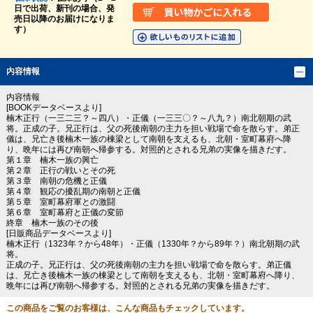
日で出荷、新刊の場合、発
売日以降のお届けになりま
す）
内容情報
内容情報
[BOOKデータベースより]
楠木正行（一三二三？～四八）・正儀（一三三〇？～八九？）南北朝期の武
将。正成の子。兄正行は、父の死後南朝の主力を担い戦場で命を散らす。弟正
儀は、兄亡き後楠木一族の棟梁として南朝を支えるも、北朝・室町幕府へ降
り、晩年には再び南朝へ帰参する。対照的とされる兄弟の実像を描きだす。
第１章 楠木一族の興亡
第２章 正行の戦いとその死
第３章 南朝の危機と正儀
第４章 観応の擾乱期の南朝と正儀
第５章 室町幕府軍との激闘
第６章 室町幕府と正儀の変節
終章 楠木一族のその後
[日販商品データベースより]
楠木正行（1323年？から48年）・正儀（1330年？から89年？）南北朝期の武
将。
正成の子。兄正行は、父の死後南朝の主力を担い戦場で命を散らす。弟正儀
は、兄亡き後楠木一族の棟梁として南朝を支えるも、北朝・室町幕府へ降り、
晩年には再び南朝へ帰参する。対照的とされる兄弟の実像を描きだす。
この商品をご覧のお客様は、こんな商品もチェックしています。