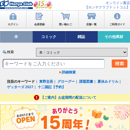
オンライン書店
【ホンヤクラブドットコム】
ログイン
会員登録
買い物かご
店舗一覧
ご利用ガイド
本
コミック
雑誌
その他商材
検索
詳細検索
注目のキーワード：
東野圭吾
｜
グローグー
｜
課題図書
｜
夏休みドリル
｜
ゲッターズ 2027
｜
十二国記【予約】
【ご案内】お盆期間の配送について