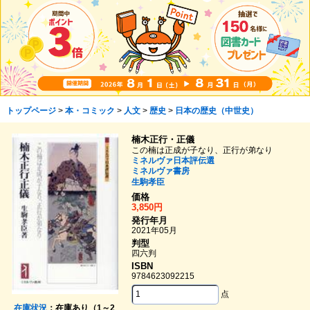
トップページ
>
本・コミック
>
人文
>
歴史
>
日本の歴史（中世史）
楠木正行・正儀
この楠は正成が子なり、正行が弟なり
ミネルヴァ日本評伝選
ミネルヴァ書房
生駒孝臣
価格
3,850円
発行年月
2021年05月
判型
四六判
ISBN
9784623092215
点
在庫状況
：在庫あり（1～2