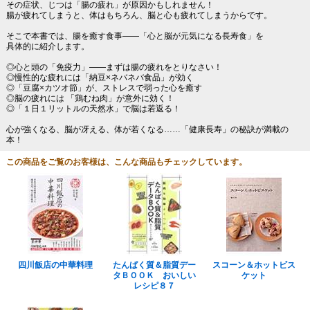
その症状、じつは「腸の疲れ」が原因かもしれません！
腸が疲れてしまうと、体はもちろん、脳と心も疲れてしまうからです。
そこで本書では、腸を癒す食事――「心と脳が元気になる長寿食」を
具体的に紹介します。
◎心と頭の「免疫力」――まずは腸の疲れをとりなさい！
◎慢性的な疲れには「納豆×ネバネバ食品」が効く
◎「豆腐×カツオ節」が、ストレスで弱った心を癒す
◎脳の疲れには 「鶏むね肉」が意外に効く！
◎「１日１リットルの天然水」で脳は若返る！
心が強くなる、脳が冴える、体が若くなる……「健康長寿」の秘訣が満載の
本！
この商品をご覧のお客様は、こんな商品もチェックしています。
四川飯店の中華料理
たんぱく質＆脂質デー
スコーン＆ホットビス
タＢＯＯＫ おいしい
ケット
レシピ８７