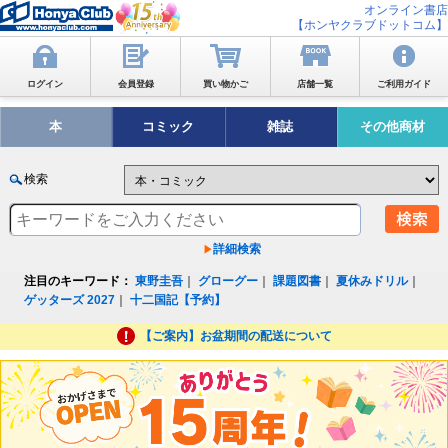
オンライン書店
【ホンヤクラブドットコム】
ログイン
会員登録
買い物かご
店舗一覧
ご利用ガイド
本
コミック
雑誌
その他商材
検索
詳細検索
注目のキーワード：
東野圭吾
｜
グローグー
｜
課題図書
｜
夏休みドリル
｜
ゲッターズ 2027
｜
十二国記【予約】
【ご案内】お盆期間の配送について