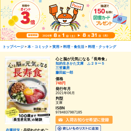
トップページ
>
本・コミック
>
実用
>
料理・食生活
>
料理・クッキング
心と脳が元気になる「長寿食」
知的生きかた文庫 ふ２９ー５
三笠書房
藤田紘一郎
価格
748円
発行年月
2021年06月
判型
文庫
ISBN
9784837987185
在庫状況
：品切れのためご