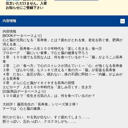
注文いただけません。入荷
お知らせにご登録下さい
内容情報
内容情報
[BOOKデータベースより]
心と脳が元気になる「長寿食」とは？疲れがとれる食、老化を防ぐ食、肥満が
消える食…。
はじめに 長寿食―人生１００年時代を「楽しく生きる」食べ方
プロローグ 「腸にいい食事」で心と脳の健康を守ろう
１章 １００歳でも元気な人は、何を食べているか？―「腸」がよろこぶ長寿
食
２章 この「食べ方」で心のストレスが消えていく―「心」が強くなる長寿食
３章 「ぼんやり頭」もスッキリ冴える！食の力―「脳」が若返る長寿食
４章 だるい、血圧が高い、眠れない…体の不調に即効！―「内臓」がよみが
える長寿食
５章 さらに心と脳がイキイキする長寿の習慣
エピローグ 人生１００年時代を「楽しみ尽くす」生き方
[日販商品データベースより]
１００歳まで「長生き元気の人」は、何を食べているのか？
大好評！ 藤田先生の「長寿食」シリーズ第２弾！
テーマは「心と脳の健康」。
何だかだるい、やる気が出ない、すぐ疲れてしまう……。
怒りっぽい、忘れっぽい、クヨクヨしがち……。