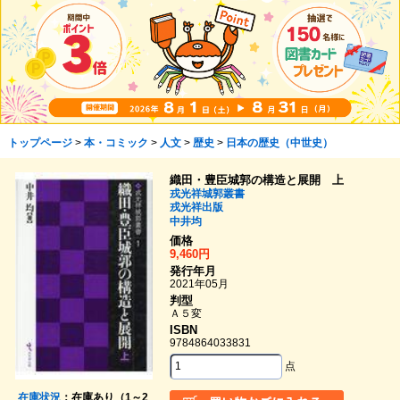
トップページ
>
本・コミック
>
人文
>
歴史
>
日本の歴史（中世史）
織田・豊臣城郭の構造と展開 上
戎光祥城郭叢書
戎光祥出版
中井均
価格
9,460円
発行年月
2021年05月
判型
Ａ５変
ISBN
9784864033831
点
在庫状況
：在庫あり（1～2