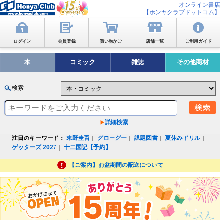
オンライン書店
【ホンヤクラブドットコム】
ログイン
会員登録
買い物かご
店舗一覧
ご利用ガイド
本
コミック
雑誌
その他商材
検索
詳細検索
注目のキーワード：
東野圭吾
｜
グローグー
｜
課題図書
｜
夏休みドリル
｜
ゲッターズ 2027
｜
十二国記【予約】
【ご案内】お盆期間の配送について