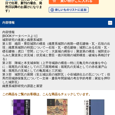
日で出荷、新刊の場合、発
売日以降のお届けになりま
す）
内容情報
内容情報
[BOOKデータベースより]
城郭研究の進展と織豊系城郭
第１部 織田・豊臣城郭の構造（織豊系城郭の画期―礎石建物・瓦・石垣の出
現；織豊系城郭の特質について―石垣・瓦・礎石建物；城郭にみる石垣・瓦・
礎石建物；虎口「空間」について；大坂城の縄張り；聚楽第の構造；城郭史か
らみた聚楽第と伏見城；伏見城と豊臣・徳川初期の城郭構造；破城を再検討す
る）
第２部 陣城と本支城体制（上平寺城跡の構造―特に元亀元年の改修を中心
に；堀尾氏の支城としての三刀屋尾崎城；堀尾氏の支城としての赤名瀬戸山
城；堀尾氏の支城としての亀嵩城と三沢城）
第３部 城郭瓦の展開（安土城以前の城郭瓦；小谷城跡出土の瓦について；但
馬竹田城跡採集瓦について―文禄・慶長年間築城の考古学的考察；家紋を押印
した城郭瓦）
織豊系城郭研究の課題と展望
この商品をご覧のお客様は、こんな商品もチェックしています。