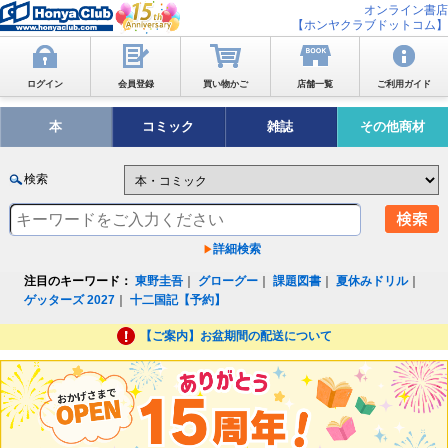
オンライン書店
【ホンヤクラブドットコム】
ログイン
会員登録
買い物かご
店舗一覧
ご利用ガイド
本
コミック
雑誌
その他商材
検索
詳細検索
注目のキーワード：
東野圭吾
｜
グローグー
｜
課題図書
｜
夏休みドリル
｜
ゲッターズ 2027
｜
十二国記【予約】
【ご案内】お盆期間の配送について