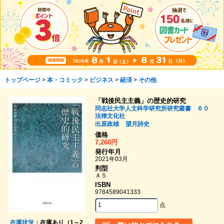
トップページ
>
本・コミック
>
ビジネス
>
経済
>
その他
「戦後民主主義」の歴史的研究
同志社大学人文科学研究所研究叢書 ６０
法律文化社
出原政雄
望月詩史
価格
7,260円
発行年月
2021年03月
判型
Ａ５
ISBN
9784589041333
点
在庫状況
：在庫あり（1～2