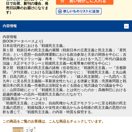
日で出荷、新刊の場合、発
売日以降のお届けになりま
す）
内容情報
内容情報
[BOOKデータベースより]
日本近現代史における「戦後民主主義」
第１部 戦前日本の民主主義の展開（戦前日本の立憲主義と民主主義；「君民
共治」という思想―自由民権運動における政治参加と天皇の関係を中心に；吉
野作造のデモクラシー論・再考；『中央公論』における一九三〇年代の議会政
治論；大正デモクラシーと戦後民主主義―松尾尊〓の研究を中心に）
第２部 戦後日本の民主主義の諸相（住谷悦治と「戦後民主主義」―『京都新
聞』『夕刊京都』における言論活動を手がかりに；「戦後民主主義」と丸山眞
男；日高六郎と「デモクラシーの心理学」；『婦人民主新聞』（一九四六～五
九年）に見る民主主義観―革新派女性たちによる啓蒙と実践；売買春問題と戦
後日本の民主主義―売春防止法制定をめぐる国会と地方議会での議論を中心
に；山田宗睦にとって「戦後民主主義」とは何だったのか；高橋和巳における
超越的価値への志向―戦後民主主義のただなかで）
[日販商品データベースより]
「戦後民主主義」とは何か。自由民権から大正デモクラシーに至る戦前の民主
主義の思想と、戦後知識人や女性史の観点からみる戦後の民主主義の思想の分
析を通じて、「戦後民主主義」の内容・特質を探究する。
この商品をご覧のお客様は、こんな商品もチェックしています。