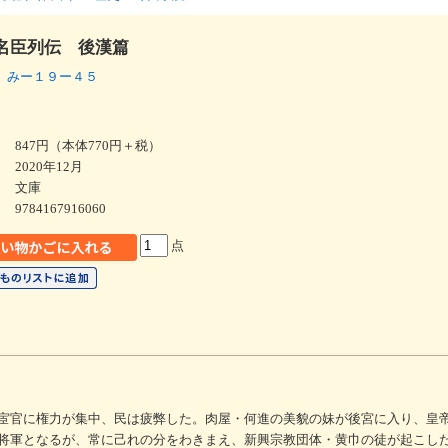
名臣列伝 後漢篇
 みー１９ー４５
847円（本体770円＋税）
2020年12月
文庫
9784167916060
点
宦官に権力が集中、民は疲弊した。肉屋・何進の美貌の妹が後宮に入り、皇
将軍となるが、常に己れの分をわきまえ、新興宗教団体・黄巾の徒が起こし