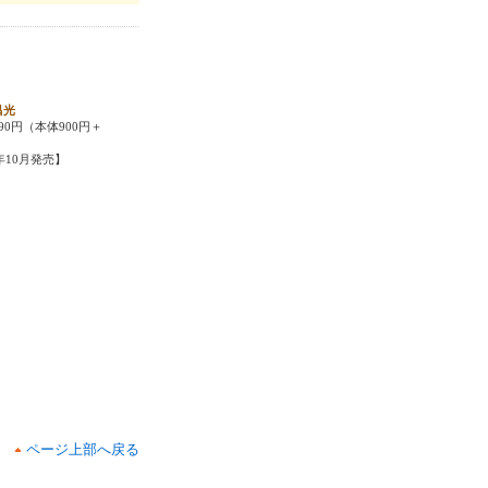
昌光
90円（本体900円＋
5年10月発売】
ページ上部へ戻る