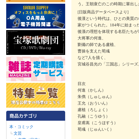
う。王朝衰亡のこの時期に輩出し
[日販商品データベースより]
後漢という時代は、ひとの美質の
家がつくられた。184年に始ま
後漢の理想を体現する名臣たちが
大将軍の何進、
劉備の師である盧植、
曹操を支えた荀彧
など7人を描く、
宮城谷昌光の「三国志」シリーズ
目次
何進（かしん）
朱儁（しゅしゅん）
王允（おういん）
慮植（ろしょく）
孔融（こうゆう）
皇甫嵩（こうほすう）
本・コミック
荀彧（じゅんいく）
文芸