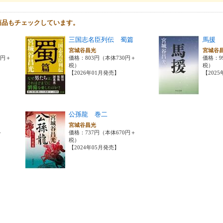
商品もチェックしています。
三国志名臣列伝 蜀篇
馬援
宮城谷昌光
宮城谷
0円＋
価格：803円（本体730円＋
価格：9
税）
税）
【2026年01月発売】
【202
公孫龍 巻二
宮城谷昌光
＋
価格：737円（本体670円＋
税）
【2024年05月発売】