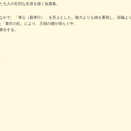
た七人の壮烈な生涯を描く短篇集。
なかで、「孝心（親孝行）」を至上とした。能力よりも徳を重視し、頭脳よ
った「黄巾の乱」により、王朝の礎が揺らぐ中、
輩出する。
。