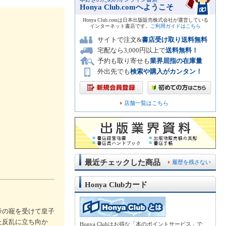
Honya Club.comへようこそ
Honya Club.comは日本出版販売株式会社が運営している
インターネット書店です。
ご利用ガイドはこちら
サイトで注文&
書店受け取り送料無料
宅配なら3,000円以上で
送料無料！
予約も取り寄せも
業界屈指の在庫量
外出先でも
検索や購入がカンタン！
店舗一覧はこちら
最近チェックした商品
履歴を残さない
Honya Clubカード
帝の寵を受けて皇子
た反乱に立ち向か
Honya Clubはお得な「本のポイントサービス」で