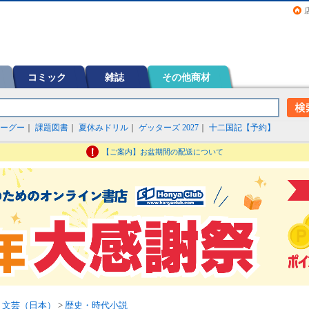
画（コミック）など在庫も充実
コミック
雑誌
その他商材
ーグー
｜
課題図書
｜
夏休みドリル
｜
ゲッターズ 2027
｜
十二国記【予約】
【ご案内】お盆期間の配送について
>
文芸（日本）
>
歴史・時代小説