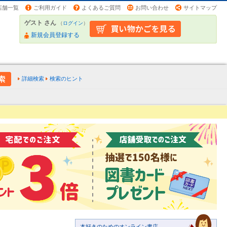
店舗一覧
ご利用ガイド
よくあるご質問
お問い合わせ
サイトマップ
ゲスト さん
（
ログイン
）
新規会員登録する
詳細検索
検索のヒント
本好きのためのオンライン書店