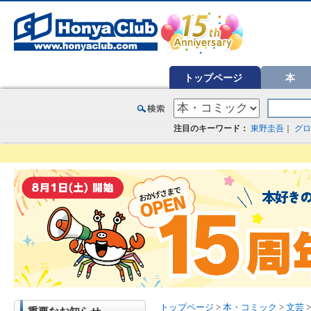
オンライン書店【ホンヤクラブ】はお好きな本屋での受け取りで送料無料！新刊予約・通販も。本（書籍）、雑誌、漫
トップページ
本
注目のキーワード：
東野圭吾
｜
グロ
トップページ
>
本・コミック
>
文芸