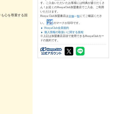
す。ご入会いただいたお客様には特典が盛りだくさ
ん！お近くのHonyaClub加盟書店でご入会、ご利用
いただけます。
りも心を尊重する国
Honya Club加盟書店は
にてご確認くださ
店舗一覧
い。
のマークが目印です。
HonyaClub会員規約
個人情報の取扱いに関する規程
※上記は加盟書店店頭で使用できるHonyaClubカー
ドの規約です。