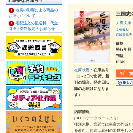
重要なお知らせ
地震の影響による商品の
三国志
お届けについて
文春文庫
宅配注文の配送料・代金
引換手数料改定のお知らせ
文藝春秋
宮城谷昌光
価格
発行年月
判型
ISBN
在庫状況
：在庫あり
（1～2日で出荷、新
刊の場合、発売日以
降のお届けになりま
す）
内容情報
[BOOKデータベースより]
後漢末期。宮廷では皇帝の外戚と
を産む。何進は異例の出世をし大