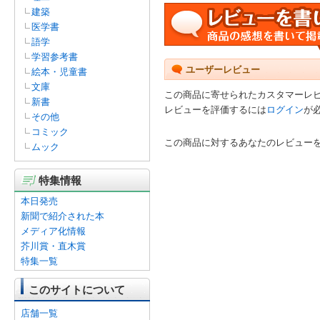
建築
医学書
語学
学習参考書
ユーザーレビュー
絵本・児童書
文庫
この商品に寄せられたカスタマーレ
新書
レビューを評価するには
ログイン
が
その他
コミック
この商品に対するあなたのレビュー
ムック
特集情報
本日発売
新聞で紹介された本
メディア化情報
芥川賞・直木賞
特集一覧
このサイトについて
店舗一覧