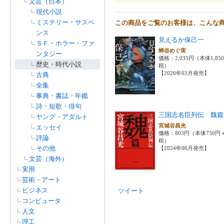
文芸（日本）
現代小説
ミステリー・サスペ
この商品をご覧のお客様は、こんな
ンス
見えるか保己一
ＳＦ・ホラー・ファ
蝉谷めぐ実
ンタジー
価格：2,035円（本体1,85
歴史・時代小説
税）
【2026年03月発売】
古典
全集
事典・書誌・年鑑
詩・短歌・俳句
三国志名臣列伝 魏篇
ヤング・アダルト
宮城谷昌光
エッセイ
価格：803円（本体730円
評論
税）
その他
【2024年06月発売】
文芸（海外）
実用
芸術・アート
ビジネス
ツイート
コンピュータ
人文
理工