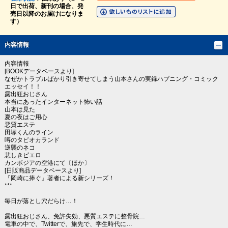
日で出荷、新刊の場合、発
売日以降のお届けになりま
す）
内容情報
内容情報
[BOOKデータベースより]
なぜかトラブルばかり引き寄せてしまう山本さんの実録ハプニング・コミック
エッセイ！！
露出狂おじさん
本当にあったインターネット怖い話
山本は見た
夏の夜はご用心
悪質エステ
田塚くんのライン
噂のタピオカランド
逆襲のネコ
悲しきピエロ
カンボジアの空港にて〔ほか〕
[日販商品データベースより]
『岡崎に捧ぐ』著者による新シリーズ！
***
毎日が落とし穴だらけ…！
露出狂おじさん、免許失効、悪質エステに整骨院…
電車の中で、Twitterで、旅先で、学生時代に…