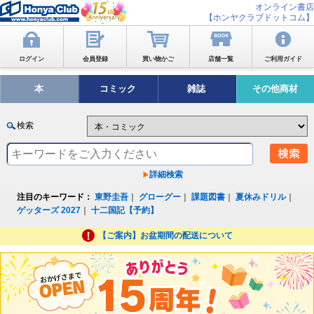
オンライン書店
【ホンヤクラブドットコム】
ログイン
会員登録
買い物かご
店舗一覧
ご利用ガイド
本
コミック
雑誌
その他商材
検索
詳細検索
注目のキーワード：
東野圭吾
｜
グローグー
｜
課題図書
｜
夏休みドリル
｜
ゲッターズ 2027
｜
十二国記【予約】
【ご案内】お盆期間の配送について