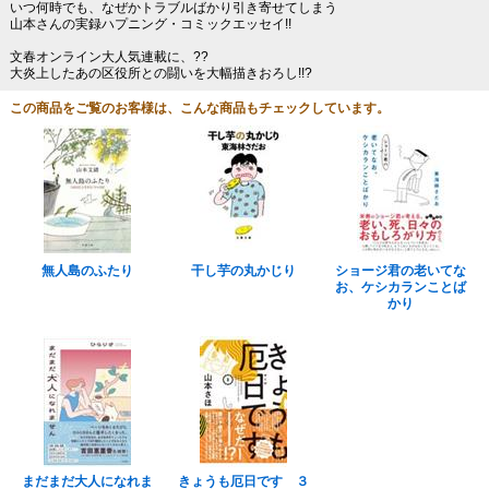
いつ何時でも、なぜかトラブルばかり引き寄せてしまう
山本さんの実録ハプニング・コミックエッセイ!!
文春オンライン大人気連載に、??
大炎上したあの区役所との闘いを大幅描きおろし!!?
この商品をご覧のお客様は、こんな商品もチェックしています。
無人島のふたり
干し芋の丸かじり
ショージ君の老いてな
お、ケシカランことば
かり
まだまだ大人になれま
きょうも厄日です ３