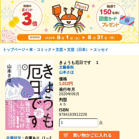
トップページ
>
本・コミック
>
文芸
>
文芸（日本）
>
エッセイ
きょうも厄日です １
文藝春秋
山本さほ
価格
1,012円
発行年月
2020年06月
判型
Ａ５
ISBN
9784163912226
点
在庫状況
：在庫あり（1～2