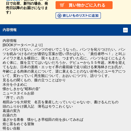
日で出荷、新刊の場合、発
売日以降のお届けになりま
す）
内容情報
内容情報
[BOOKデータベースより]
パンツがいけない。パンツのせいでこうなった。パンツを叱りつけたい。パン
ツを睨みつけるのだが適切な言葉が思い浮かばない。「責任者呼べ！」と叫ぶ
メイワク老人を横目に、我々もまた、つまずいた石に、パンツをはくにもよろ
めく体に、腹を立ててはいないだろうか。デビューから５５年超。米寿を迎え
てもなお、日本の漫画・エッセイ界の最前線で走り続ける東海林さだお氏が、
年齢による肉体の衰えについて、逆に衰えることのない好奇心とユーモアにつ
いて、変わっていく死生観について、おおいにつづり、語りつくす。
見るもの聞くもの、腹の立つことばかり
水分を小まめに
懐かしきかな“昭和の音”
ニュースタイルお節
「序で」の力
相田みつを大研究 名言を量産したっていいじゃないか、書けるんだもの
頭のふりかけ購入記 薄毛はモウこわくない
葛湯の実力
白湯の力
遠ざかる青春 懐かしき早稲田の街を歩いてみれば
焙じ茶をめぐる冒険
明るい自殺