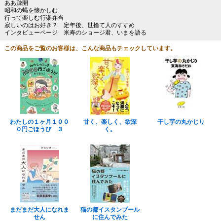
ああ疎開
昭和の蝿を懐かしむ
行って楽しむ行楽弁当
寂しいのはお好き？ 定年後、世捨て人のすすめ
インタビューページ 米寿のショージ君、いまを語る
この商品をご覧のお客様は、こんな商品もチェックしています。
わたしの１ヶ月１００
甘く、楽しく、欲深
干し芋の丸かじり
０円ごほうび ３
く。
まだまだ大人になれま
猫の都イスタンブール
せん
に住んでみた