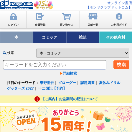
オンライン書店
【ホンヤクラブドットコム】
ログイン
会員登録
買い物かご
店舗一覧
ご利用ガイド
本
コミック
雑誌
その他商材
検索
詳細検索
注目のキーワード：
東野圭吾
｜
グローグー
｜
課題図書
｜
夏休みドリル
｜
ゲッターズ 2027
｜
十二国記【予約】
【ご案内】お盆期間の配送について