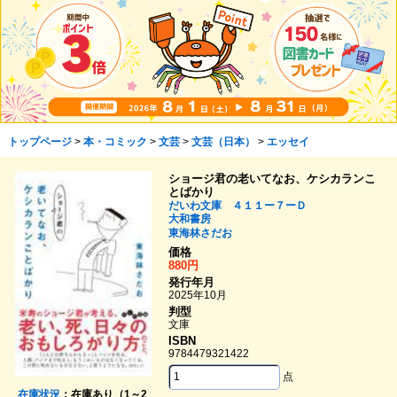
トップページ
>
本・コミック
>
文芸
>
文芸（日本）
>
エッセイ
ショージ君の老いてなお、ケシカランこ
とばかり
だいわ文庫 ４１１ー７ーＤ
大和書房
東海林さだお
価格
880円
発行年月
2025年10月
判型
文庫
ISBN
9784479321422
点
在庫状況
：在庫あり（1～2