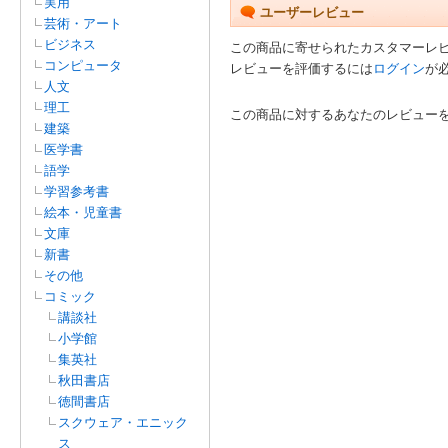
実用
ユーザーレビュー
芸術・アート
ビジネス
この商品に寄せられたカスタマーレ
コンピュータ
レビューを評価するには
ログイン
が
人文
理工
この商品に対するあなたのレビュー
建築
医学書
語学
学習参考書
絵本・児童書
文庫
新書
その他
コミック
講談社
小学館
集英社
秋田書店
徳間書店
スクウェア・エニック
ス