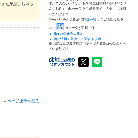
子さんが恋しちゃっ
す。ご入会いただいたお客様には特典が盛りだくさ
ん！お近くのHonyaClub加盟書店でご入会、ご利用
いただけます。
Honya Club加盟書店は
にてご確認くださ
店舗一覧
い。
のマークが目印です。
HonyaClub会員規約
個人情報の取扱いに関する規程
※上記は加盟書店店頭で使用できるHonyaClubカー
ドの規約です。
ページ上部へ戻る