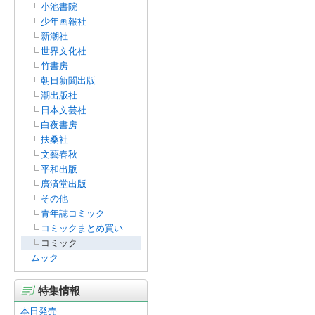
小池書院
少年画報社
新潮社
世界文化社
竹書房
朝日新聞出版
潮出版社
日本文芸社
白夜書房
扶桑社
文藝春秋
平和出版
廣済堂出版
その他
青年誌コミック
コミックまとめ買い
コミック
ムック
特集情報
本日発売