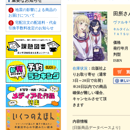
重要なお知らせ
地震の影響による商品の
田所さ
お届けについて
ヴァルキ
宅配注文の配送料・代金
引換手数料改定のお知らせ
キルタイム
ＴＡＴＳＵ
価格
発行年月
判型
ISBN
在庫状況
：出版社よ
りお取り寄せ（通常
3日～20日で出荷）
※20日以内での商品
確保が難しい場合、
キャンセルさせて頂
きます
内容情報
[日販商品データベースより]