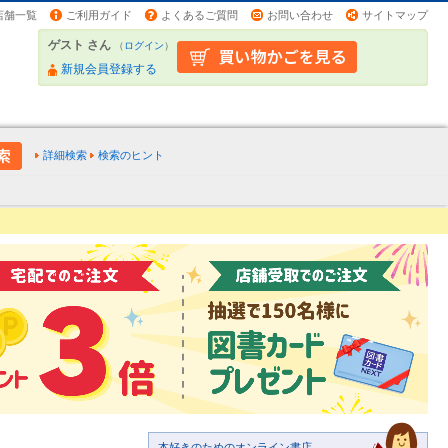
店舗一覧
ご利用ガイド
よくあるご質問
お問い合わせ
サイトマップ
ゲスト さん
（
ログイン
）
新規会員登録する
詳細検索
検索のヒント
本好きのためのオンライン書店