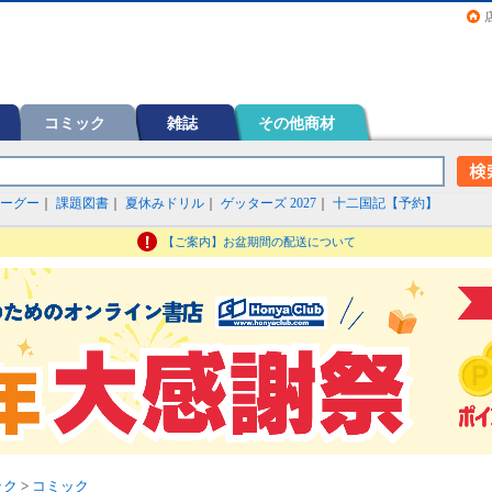
画（コミック）など在庫も充実
コミック
雑誌
その他商材
ーグー
｜
課題図書
｜
夏休みドリル
｜
ゲッターズ 2027
｜
十二国記【予約】
【ご案内】お盆期間の配送について
ック
>
コミック