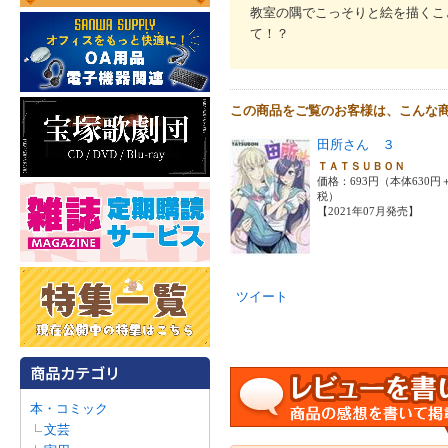
教室の隅でこっそりと絵を描くこ
て！？
この商品をご覧のお客様は、こんな
田所さん ３
ＴＡＴＳＵＢＯＮ
価格：693円（本体630円
税）
【2021年07月発売】
ツイート
本・コミック
文芸