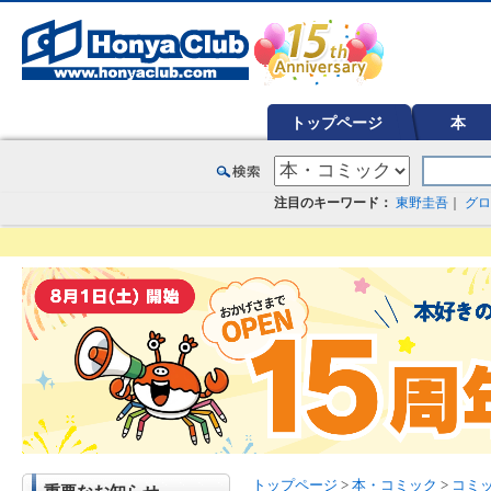
オンライン書店【ホンヤクラブ】はお好きな本屋での受け取りで送料無料！新刊予約・通販も。本（書籍）、雑誌、漫
トップページ
本
注目のキーワード：
東野圭吾
｜
グロ
トップページ
>
本・コミック
>
コミ