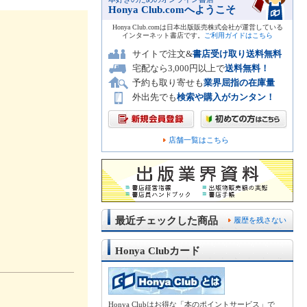
Honya Club.comへようこそ
Honya Club.comは日本出版販売株式会社が運営している
インターネット書店です。
ご利用ガイドはこちら
サイトで注文&
書店受け取り送料無料
宅配なら3,000円以上で
送料無料！
予約も取り寄せも
業界屈指の在庫量
外出先でも
検索や購入がカンタン！
店舗一覧はこちら
最近チェックした商品
履歴を残さない
Honya Clubカード
Honya Clubはお得な「本のポイントサービス」で