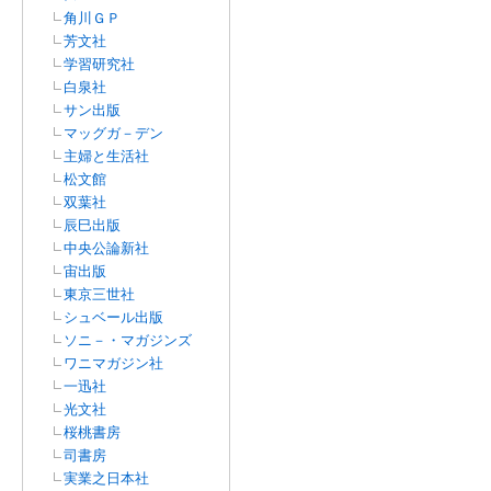
角川ＧＰ
芳文社
学習研究社
白泉社
サン出版
マッグガ－デン
主婦と生活社
松文館
双葉社
辰巳出版
中央公論新社
宙出版
東京三世社
シュベール出版
ソニ－・マガジンズ
ワニマガジン社
一迅社
光文社
桜桃書房
司書房
実業之日本社