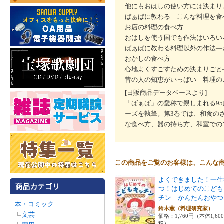
他にもおはしの使い方には決まり
ばぁばに教わる―こんな料理を食
お店の料理の食べ方
おはしを使う国でも作法はいろい
ばぁばに教わる料理以外の作法―
おかしの食べ方
心地よくすごすための決まりごと
昔の人の知恵がいっぱい―料理の
[日販商品データベースより]
「ばぁば」の愛称で親しまれる9
ーズを執筆。第3巻では、和食の
な食べ方、器の持ち方、和室での
この商品をご覧のお客様は、こんな
よくできました！一生
つ！はじめてのこども
チン かんたんおやつ
本・コミック
鈴木薫（料理研究家）
文芸
価格：1,760円（本体1,60
税）