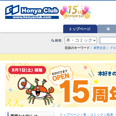
オンライン書店【ホンヤクラブ】はお好きな本屋での受け取りで送料無料！新刊予約・通販も。本（書籍）、雑誌、漫
トップページ
本
注目のキーワード：
東野圭吾
｜
グロ
トップページ
>
本・コミック
>
絵本