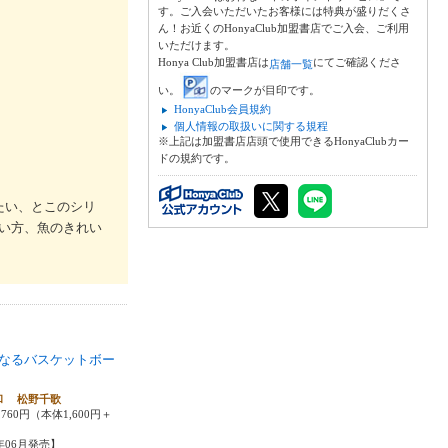
す。ご入会いただいたお客様には特典が盛りだくさ
ん！お近くのHonyaClub加盟書店でご入会、ご利用
いただけます。
Honya Club加盟書店は
にてご確認くださ
店舗一覧
い。
のマークが目印です。
HonyaClub会員規約
個人情報の取扱いに関する規程
※上記は加盟書店店頭で使用できるHonyaClubカー
ドの規約です。
たい、とこのシリ
い方、魚のきれい
なるバスケットボー
和 松野千歌
760円（本体1,600円＋
6年06月発売】