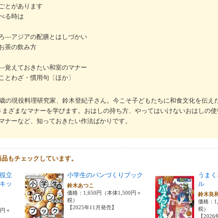
ごとがあります
べる時は
ろ―アジアの配膳とはしづかい
お茶の飲み方
―覚えておきたい和室のマナー
ことわざ・慣用句〔ほか〕
5歳の現役料理研究家、鈴木登紀子さん。今こそ子どもたちに和食文化を伝え
さまざまなマナーを学びます。おはしの持ち方、やってはいけないおはしの使
マナーなど、知っておきたい作法ばかりです。
商品もチェックしています。
役立
小学生のパンづくりブック
うまく
キッ
ル
鈴木あつこ
価格：1,650円（本体1,500円＋
鈴木良
税）
価格：1,
【2025年11月発売】
税）
0円＋
【202