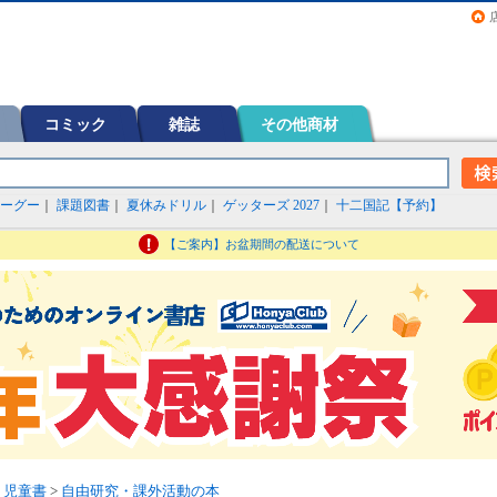
画（コミック）など在庫も充実
コミック
雑誌
その他商材
ーグー
｜
課題図書
｜
夏休みドリル
｜
ゲッターズ 2027
｜
十二国記【予約】
【ご案内】お盆期間の配送について
・児童書
>
自由研究・課外活動の本