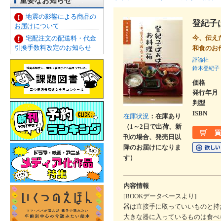
重要なお知らせ
地震の影響による商品の
登紀子
お届けについて
今、伝え
宅配注文の配送料・代金
引換手数料改定のお知らせ
和食の
評論社
鈴木登紀子
価格
発行年月
判型
ISBN
在庫状況
：在庫あり
（1～2日で出荷、新
刊の場合、発売日以
降のお届けになりま
す）
内容情報
[BOOKデータベースより]
器は直接手に取っていいものと持
大きな器に入っているものは食べ