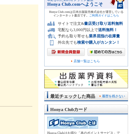
Honya Club.comへようこそ
Honya Club.comは日本出版販売株式会社が運営している
インターネット書店です。
ご利用ガイドはこちら
サイトで注文&
書店受け取り送料無料
宅配なら3,000円以上で
送料無料！
予約も取り寄せも
業界屈指の在庫量
外出先でも
検索や購入がカンタン！
店舗一覧はこちら
最近チェックした商品
履歴を残さない
Honya Clubカード
Honya Clubはお得な「本のポイントサービス」で