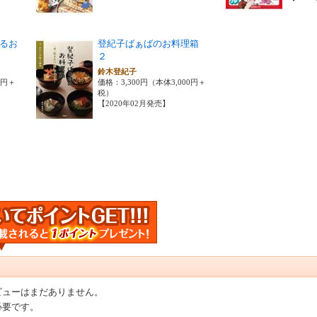
るお
登紀子ばぁばのお料理箱
２
鈴木登紀子
0円＋
価格：3,300円（本体3,000円＋
税）
【2020年02月発売】
ビューはまだありません。
必要です。