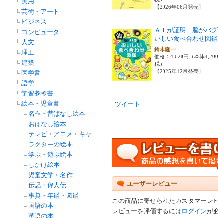
実用
【2026年06月発売】
芸術・アート
ビジネス
ＡＩが証明 脳がバグ
コンピュータ
いしい食べ合わせ図鑑
人文
鈴木隆一
理工
価格：4,620円（本体4,20
建築
税）
【2025年12月発売】
医学書
語学
学習参考書
絵本・児童書
ツイート
名作・昔ばなし絵本
おはなし絵本
テレビ・アニメ・キャ
ラクターの絵本
学ぶ・遊ぶ絵本
しかけ絵本
児童文学・名作
ユーザーレビュー
伝記・偉人伝
事典・年鑑・図鑑
この商品に寄せられたカスタマーレ
国語の本
レビューを評価するには
ログイン
が
英語の本