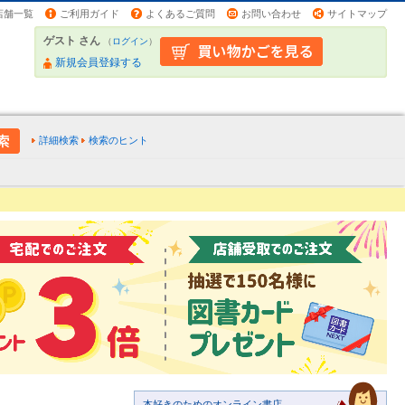
店舗一覧
ご利用ガイド
よくあるご質問
お問い合わせ
サイトマップ
ゲスト さん
（
ログイン
）
新規会員登録する
詳細検索
検索のヒント
本好きのためのオンライン書店